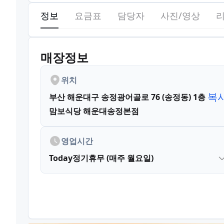
정보
요금표
담당자
사진/영상
매장정보
위치
복
부산 해운대구 송정광어골로 76 (송정동)
1층
맘보식당 해운대송정본점
영업시간
Today
정기휴무 (매주 월요일)