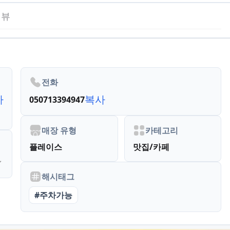
리뷰
전화
사
복사
050713394947
매장 유형
카테고리
플레이스
맛집/카페
해시태그
#
주차가능