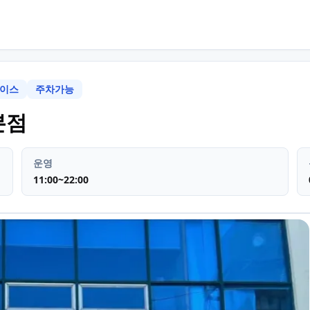
이스
주차가능
부산 해운대구 송정동
맛집카페
본점
운영
11:00~22:00