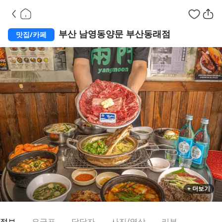
부산 동래구
부산 남영동양문 부산동래점
맛집/카페
+ 더보기
정보
요금표
담당자
사진/영상
리뷰