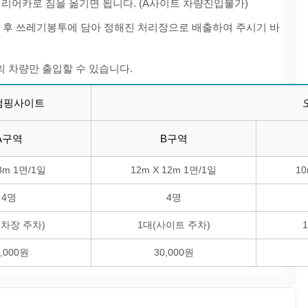
된 리어카로 짐을 옮기면 됩니다. (A사이트 차량진입불가)
거 후 쓰레기봉투에 담아 정해진 처리장으로 배출하여 주시기 바
대의 차량만 출입할 수 있습니다.
캠핑사이트
A구역
B구역
8m 1면/1일
12m X 12m 1면/1일
10
4명
4명
주차장 주차)
1대(사이트 주차)
8,000원
30,000원