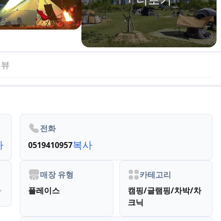
리뷰
전화
사
복사
0519410957
매장 유형
카테고리
플레이스
캠핑/글램핑/차박/차
크닉