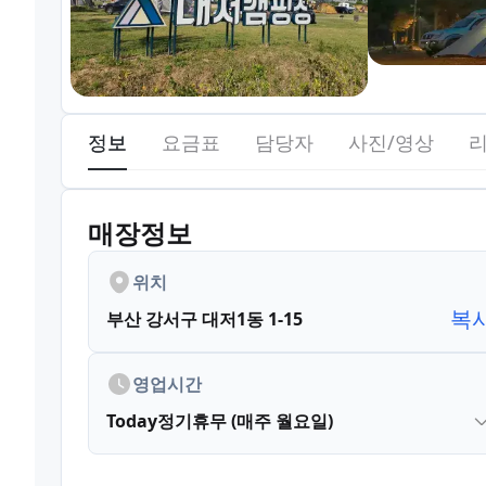
정보
요금표
담당자
사진/영상
매장정보
위치
복
부산 강서구 대저1동 1-15
영업시간
Today
정기휴무 (매주 월요일)