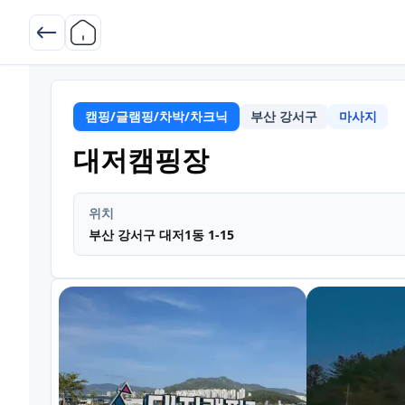
캠핑/글램핑/차박/차크닉
부산 강서구
마사지
부산 강서구
마
대저캠핑장
위치
부산 강서구 대저1동 1-15