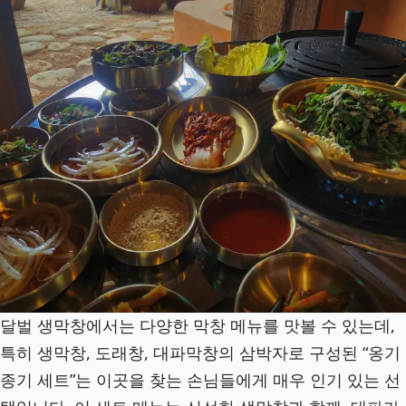
달벌 생막창에서는 다양한 막창 메뉴를 맛볼 수 있는데,
특히 생막창, 도래창, 대파막창의 삼박자로 구성된 “옹기
종기 세트”는 이곳을 찾는 손님들에게 매우 인기 있는 선