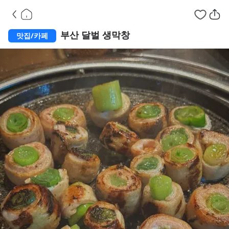
부산 동래구 안락동
맛집
부산 달벌 생막창
맛집/카페