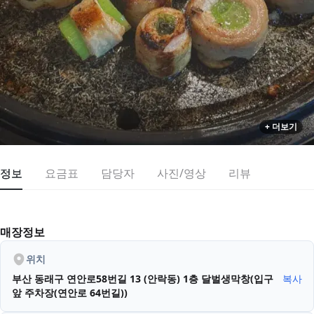
+ 더보기
정보
요금표
담당자
사진/영상
리뷰
매장정보
위치
부산 동래구 연안로58번길 13 (안락동)
1층 달벌생막창(입구
복사
앞 주차장(연안로 64번길))