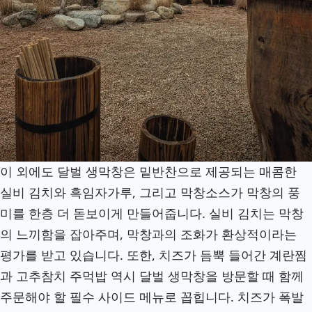
이 외에도 달벌 생막창은 밑반찬으로 제공되는 매콤한
실비 김치와 흑임자가루, 그리고 막창소스가 막창의 풍
미를 한층 더 돋보이게 만들어줍니다. 실비 김치는 막창
의 느끼함을 잡아주며, 막창과의 조화가 환상적이라는
평가를 받고 있습니다. 또한, 치즈가 듬뿍 들어간 계란찜
과 고추참치 주먹밥 역시 달벌 생막창을 방문할 때 함께
주문해야 할 필수 사이드 메뉴로 꼽힙니다. 치즈가 폭발