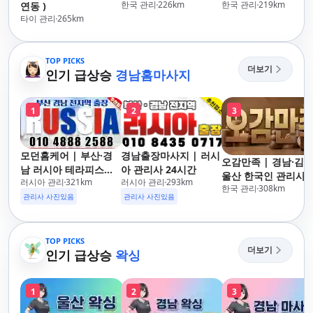
한국 관리
226
km
한국 관리
219
km
연동 )
타이 관리
265
km
TOP PICKS
더보기
인기 급상승
경남홈마사지
1
2
3
모던홈케어 | 부산·경
경남출장마사지 | 러시
오감만족 | 경남·김해
남 러시아 테라피스트
아 관리사 24시간
울산 한국인 관리사 
러시아 관리
321
km
러시아 관리
293
km
방문 마사지
한국 관리
308
km
장마사지
관리사 사진있음
관리사 사진있음
TOP PICKS
더보기
인기 급상승
왁싱
1
2
3