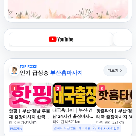
1
/
1
TOP PICKS
더보기
인기 급상승
부산홈마사지
1
2
3
태국홈타이 | 부산·경
핫핑 | 부산·경남 후불
핫홈타이 | 부산·경
남 24시간 출장마사지
제 출장마사지 한국인
태국 출장마사지 30
타이 관리
321
km
후불제/해운대,사상,광
한국 관리
316
km
타이 관리
321
km
관리사
도착 카드가능 24시
안리,남포동,구포,덕천,
관리사 사진있음
카드가능
2인이상 할인
업소 이벤트중
운대,사상,광안리,남
카드가능
관리사 사진있음
명지,민락,수영,동래,남
동,구포,덕천,명지,민