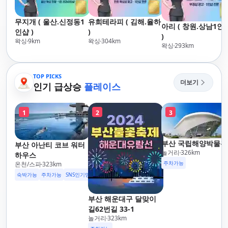
무지개 ( 울산.신정동1
유희테라피 ( 김해.율하
아리 ( 창원.상남1인
인샵 )
)
)
왁싱
9
km
왁싱
304
km
왁싱
293
km
TOP PICKS
더보기
인기 급상승
플레이스
1
2
3
부산 국립해양박물관
부산 아난티 코브 워터
놀거리
326
km
하우스
주차가능
온천/스파
323
km
숙박가능
주차가능
SNS인기명소
부산 해운대구 달맞이
길62번길 33-1
놀거리
323
km