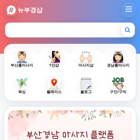
뉴부경샵 - 부산 마사지 사이트 부산마사지 부산홈타이 부산출
뉴부경샵
부산홈마사지
1인샵
마사지샵
경남홈마사지
왁싱
플레이스
블로그
구인/구직