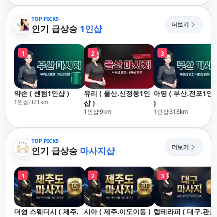
산,구서,연산,서면,재
락,수영,동래,남산,구
송,센텀,송도,자갈치,하
서,연산,서면,재송,센
TOP PICKS
더보기
단,다대포,범일,범천,우
인기 급상승
1인샵
텀,송도,자갈치,하단
동,마린시티,송정,기장,
대포,범일,범천,우동
정관,일광,망미,토곡,시
린시티,송정,기장,정
1
2
3
청,양정,초량,사직,온
일광,망미,토곡,시청
천,미남,만덕,괴정,학
정,초량,사직,온천,미
장,금사,서동,반여,반
남,만덕,괴정,학장,금
송,명륜,남천,대연,문
사,서동,반여,반송,명
약손 ( 센텀1인샵 )
유리 ( 울산.신정동1인
아영 ( 부산.전포1인
현,부전,개금,가야,주
륜,남천,대연,문현,부
1인샵
321
km
샵 )
)
례,괘법,학장,강서,신
전,개금,가야,주례,괘
1인샵
9
km
1인샵
318
km
호,서구,암남
법,학장,강서,신호,서
구,암남
TOP PICKS
더보기
인기 급상승
마사지샵
1
2
3
더쉼 스웨디시 ( 제주.
시아 ( 제주.이도이동 )
랩테라피 ( 대구.관음 