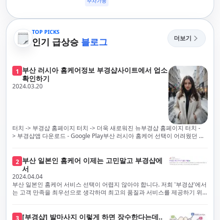
주차가능
TOP PICKS
더보기
인기 급상승
블로그
부산 러시아 홈케어정보 부경샵사이트에서 업소
1
확인하기
2024.03.20
터치 -> 부경샵 홈페이지 터치 -> 더욱 새로워진 뉴부경샵 홈페이지 터치 -
> 부경샵앱 다운로드 - Google Play부산 러시아 홈케어 선택이 어려웠던 시
절은 이제 끝났습니다! 부경샵을 통해 최상의 마사지 서비스와 품질을 체험
해 보세요. 부경샵은 고객의 만족을 가장 중요하게 생각하며, 이를 위해 서비
스의 모든 과정을 후불제로 운영합니다. 이는 고객님의 최대 편의를 보장하
부산 일본인 홈케어 이제는 고민말고 부경샵에
2
기 위한 부경샵의 약속입니다.부경샵은 현장에서 바로 고객님께 서비스를
서
제공하는 깨끗하고 전문적으로 훈련된 관리사들을 다수 보유하고 있음을 자
2024.04.04
랑스럽게 생각합니다. 이는 프리미엄 부산 러시아 홈케어 경험을 제공하기
부산 일본인 홈케어 서비스 선택이 어렵지 않아야 합니다. 저희 '부경샵'에서
위한 부경샵의 노력의 일환입니다.현 시대의 불확실성 속에서, 안전은 부경
는 고객 만족을 최우선으로 생각하며 최고의 품질과 서비스를 제공하기 위
샵의 최우선 과제입니다. 이에 따라, 부경샵은 100% 후불제를 시행하고 있
해 노력하고 있습니다. 이는 고객님의 궁극적인 편의를 보장하기 위해 우리
으며, 코로나19 상황 속에서도 대표 매니저들이 건강 진단서를 꼼꼼히 확인
가 모든 서비스를 후불제로 운영하는 주된 이유입니다. 부경샵은 고객님께
하고 개인의 건강 상태를 지속적으로 모니터링합니다.예약금을 요구하는 업
프리미엄 부산 일본인 홈케어 경험을 제공하고자 현장에서 직접 깨끗하고
[부경샵] 발마사지 이렇게 하면 장수한다는데..
3