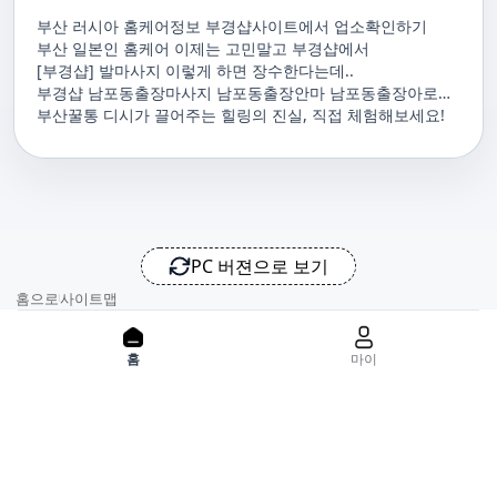
부산 러시아 홈케어정보 부경샵사이트에서 업소확인하기
부산 일본인 홈케어 이제는 고민말고 부경샵에서
[부경샵] 발마사지 이렇게 하면 장수한다는데..
부경샵 남포동출장마사지 남포동출장안마 남포동출장아로마
남포동홈마사지 남포동마사지출장
부산꿀통 디시가 끌어주는 힐링의 진실, 직접 체험해보세요!
PC 버젼으로 보기
홈으로
사이트맵
위치기반서비스 이용약관
개인정보처리방침
이용약관
홈
마이
사업자정보
서비스 정보중개자로서, 서비스제공의 당사가 아니라는 사실을 고
지하며, 서비스의 예약, 이용 및 환불 등과 관련된 의무와 책임은 각
서비스 제공자에게 있으며, 건진 플랫폼입니다. 업소의 불법적 행위