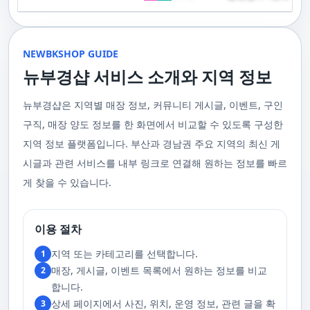
기 위해 부경샵은 계속해서 훌륭한 관리사들을 모집하고 있답니다. 부산 출
120,000원태국인 관리사 힐링 VIP 코스 90분에 70,000원, 120분에 90,000
게 가장 적합한 사람을 찾아주는 것이 부경샵의 가장 큰 장점이라 할 수 있습
주급
정기적으로 받는 마사지입니다.2. 타이 마사지 타이 마사지는 동양의 전통
장을 원하실 때는 언제든지 후불제로 예약하실 수 있어요, 이점 참고해주세
원 코스에 대한 궁금증이 있으시다면, 전화를 통한 상담을 추천드립니다.
니다. 부정확한 예약 시스템, 불편한 과정 없이 편리하게 사람들의 힐링을 도
적인 마사지 방법으로, 신체의 스트레칭과 압력 포인트를 조합하여 신체의
요. 사전에 예약하시면 더욱 쾌적한 부산 러시아 홈케어 서비스를 경험하실
부산 일본인 홈케어는 대면 서비스의 특성상, 직접 통화를 통한 문의와 예약
울 수 있는 이런 부경샵에서 예약하시는 것을 추천드립니다.때론, 그냥 누워
균형을 맞추는 데 중점을 둡니다. 이 마사지는 유연성을 증진시키고 근육의
수 있을 거예요. 마지막으로, 부산 러시아 홈케어 서비스를 이용하기 전에,
이 이용 과정을 더욱 원활하게 만들어줍니다. 고객님의 선호사항을 알려주
서 편안히 마사지 받고 싶은 날이 있습니다. 이러한 소망을 이뤄줄 수 있는
긴장을 풀어주며, 신체의 에너지 흐름을 개선하는 데 도움을 줍니다. 타이 마
주의사항을 잘 확인하신 후 예약을 진행해주시면 됩니다.부경샵 서비스에
시면, 부경샵은 그에 최적화된 서비스를 제공하기 위해 최선을 다할 것입니
부산꿀통 디시에서 제공하는 서비스는 여러분에게 새로운 힐링의 기회를 제
NEWBKSHOP GUIDE
사지는 신체의 긴장을 풀어주고, 스트레스를 감소시키며, 전반적인 신체 기
대한 많은 관심 덕분에, 부경샵은 필요한 요구 사항들을 간단하게 필수적인
다. 언제든지 필요하실 때, 편리한 상담과 지원이 준비되어 있으니 주저하지
공할 것입니다. 결론적으로 보면, 이처럼 부산꿀통 디시를 통해 제공받는 마
능을 개선하는 데 효과적입니다.3. 샤이츠 마사지 샤이츠 마사지는 일본에
것들로 정리했어요. 이 가이드라인을 따라주시면, 서비스 이용 중에 문제가
뉴부경샵 서비스 소개와 지역 정보
마시고 연락 주세요. 부산 일본인 홈케어 이용 방법에 대해서는, 서비스의
사지는 여러분의 체질 개선, 스트레스 해소, 마음의 안정 등 다양한 효능을
서 유래한 마사지 방법으로, 의자에 앉은 상태에서 받을 수 있어 사무실이나
생기지 않을 거예요. 첫째로, 너무 많은 알코올을 섭취해 만취 상태일 경우에
핵심은 바로 고객님의 현재 위치에서 직접 찾아가는 것입니다. 이 방식을 통
가져다줍니다. 이와 같이 부산꿀통 디시의 마사지는 여러분의 건강을 지키
집에서도 쉽게 즐길 수 있습니다. 이 마사지는 특히 허리와 어깨의 피로를 해
는 서비스 이용에 제한을 두고 있어요. 이럴 때는 다음 번에 이용해 주시는
해 고객님은 어떠한 방해도 받지 않고, 부산,경남 내 모텔, 호텔, 자택, 원룸
는데 큰 도움을 줌은 물론, 일상에서 쌓인 스트레스를 해소하고 힐링하는 시
소하는 데 효과적이며, 신체의 전반적인 이완을 도와 스트레스 감소에 도움
게 좋아요.서비스 당일에는 부경샵과의 원활한 의사소통이 중요해요, 그래
뉴부경샵은 지역별 매장 정보, 커뮤니티 게시글, 이벤트, 구인
등, 자신만의 공간에서 편안한 맞춤형 마사지를 받으실 수 있습니다. 최근
간을 가질 수 있게 해줍니다. 그리고 이런 부산꿀통 디시의 서비스를 편리하
을 줍니다. 샤이츠 마사지는 짧은 시간에 효과적인 이완을 제공하여, 바쁜 일
서 공중전화나 발신 제한으로는 연락이 어려워요. 또한, 자주 예약을 취소하
의 코로나19 사태와 경제적 어려움을 고려하여, 부산, 경남에서 집처럼 편안
게 예약하고 이용할 수 있게 도와주는 '부경샵' 어플은 부산과 경남 지역에서
상 속에서 짧은 휴식을 필요로 하는 현대인에게 적합합니다.4. 발 마사지 발
구직, 매장 양도 정보를 한 화면에서 비교할 수 있도록 구성한
거나 예약 없이 나타나지 않는 경우, 앞으로 예약하기가 어려워질 수 있으니
한 마사지 서비스를 제공하기 위해 노력하고 있습니다. 부경샵의 주된 목적
최고의 마사지 어플로 추천받고 있습니다. 복잡한 예약 과정 없이, 부담 없이
마사지는 발과 발목을 중심으로 이루어지는 마사지로, 신체의 균형을 유지
이 점 유념해 주세요. 부경샵 의 독특함을 시간을 허비하지 않고, 합리적인
은 고객님들이 긴장을 해소하고 새로운 활력을 얻을 수 있는 피난처를 마련
부산꿀통 디시의 서비스를 이용하려는 분들께 부경샵 어플을 강력히 추천드
지역 정보 플랫폼입니다. 부산과 경남권 주요 지역의 최신 게
하고 전반적인 피로를 풀어주는 데 중점을 둡니다. 이 마사지는 발의 압력점
가격으로 경험해 보세요.터치 -> 부경샵 홈페이지 터치 -> 더욱 새로워진 뉴
하는 것입니다. 또한, 부경샵 한국과 태국, 일본에서 온 관리사 중 선택이 가
립니다.여러분의 건강과 힐링을 위해, 부산꿀통 디시와 부경샵이 함께하며,
을 자극하여 혈액 순환을 촉진시키고, 신체의 다른 부분으로의 에너지 흐름
부경샵 홈페이지 터치 -> 부경샵앱 다운로드 - Google Play
능하며, 다른 곳에서 찾아볼 수 없는 독특한 기술과 마음가짐을 가진 관리사
모든 고민과 걱정 속에서 여러분을 위로하고 도와드리겠습니다. 부산꿀통
시글과 관련 서비스를 내부 링크로 연결해 원하는 정보를 빠르
을 개선합니다. 발 마사지는 특히 장시간 서 있거나 걷는 일이 많은 사람들에
를 자랑합니다. 이러한 품질은 비교할 수 없는 수준입니다. 서비스의 질을
디시와 함께라면 여러분은 더 이상 고통스럽게 진통을 겪지 않아도 됩니다.
게 추천되며, 발의 피로 뿐만 아니라 전체적인 신체의 건강과 웰빙에도 긍정
게 찾을 수 있습니다.
더욱 높이기 위해, 부경샵은 지속적으로 우수한 일본인 관리사를 모집 중입
부산꿀통 디시의 건강한 마사지와 쾌적한 분위기 속에서 행복과 건강을 찾
적인 영향을 줍니다.부경샵 앱을 통해 부산 남포동 지역의 고객들은 이러한
니다. 부산 일본인 홈케어 예약을 원하실 때는 어떤 코스를 선택하시든지 후
아보세요!
다양한 종류의 마사지를 간편하게 예약하고, 자신의 필요와 선호에 맞는 맞
불제로 진행됨을 알려드립니다. 미리 편한 시간을 예약하시면, 더욱 쾌적한
춤형 서비스를 즐길 수 있습니다.출장마사지는 부경샵 ↓↓↓ 클릭
서비스를 경험하실 수 있습니다. 마지막으로 부산 일본인 홈케어 서비스를
https://bkshop.kr/더욱 새로워진 출장마사지 뉴부경샵↓↓↓ 클릭
이용하시기 전에, 아래 주의사항을 상세히 확인하시고 예약을 진행해 주시
이용 절차
https://newbkshop.com/출장마사지 부경샵앱 다운로드↓↓↓ 클릭
기 바랍니다. 부경샵 서비스에 대한 높은 수요를 감안하여, 이용 요건을 간
https://play.google.com/store/apps/details?
소화하여 필수적인 사항으로 명시했습니다. 이 가이드라인을 따르시면, 서
지역 또는 카테고리를 선택합니다.
1
id=com.appsweb.appS2017110359fc218cea16b_5a02f85a77c64&hl=ko&gl
비스 이용 중 문제가 발생하지 않을 것입니다. 특히, 과도한 알코올 섭취로
매장, 게시글, 이벤트 목록에서 원하는 정보를 비교
2
인해 만취 상태에서는 서비스 이용에 제한을 두고 있음을 명확히 합니다. 이
러한 상태에서는 다음 기회에 이용해 주시길 부탁드립니다. 서비스 도착 시
합니다.
원활한 의사소통이 이루어질 수 있도록, 저희와의 연락이 반드시 가능해야
상세 페이지에서 사진, 위치, 운영 정보, 관련 글을 확
3
합니다. 이에 공중전화 사용이나 발신 번호 표시 제한으로의 통화는 받지 않