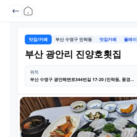
맛집/카페
부산 수영구 민락동
맛집카페
플레이
부산
부산 광안리 진양호횟집
위치
부산 수영구 광안해변로344번길 17-20 (민락동, 풍경타워) 4층 광안리 진양호횟집