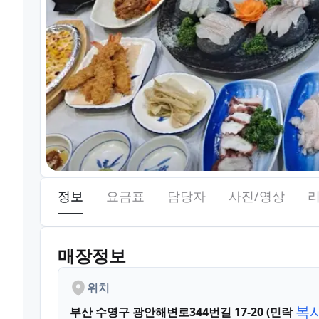
정보
요금표
담당자
사진/영상
매장정보
위치
복
부산 수영구 광안해변로344번길 17-20 (민락