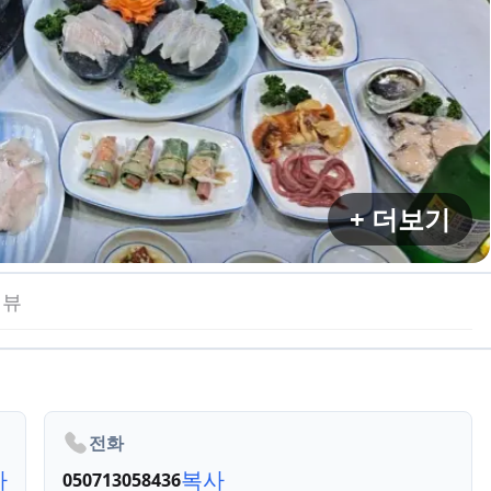
+ 더보기
리뷰
전화
사
복사
050713058436