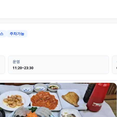
스
주차가능
 수영구 민락동
맛집카페 플레이
운영
11:20~23:30