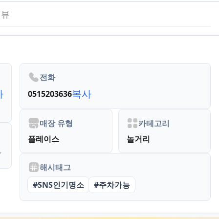
리뷰
전화
사
복사
0515203636
매장 유형
카테고리
플레이스
놀거리
해시태그
#
SNS인기명소
#
주차가능