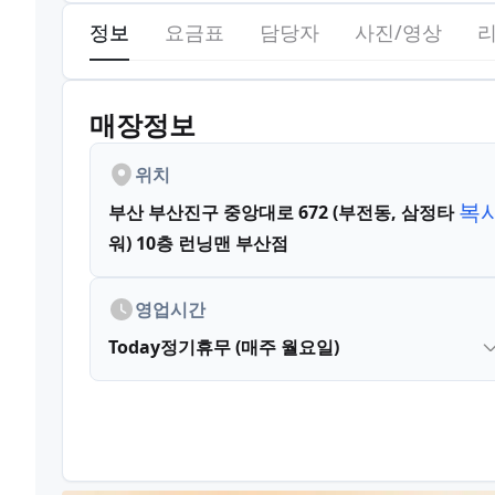
정보
요금표
담당자
사진/영상
매장정보
위치
복
부산 부산진구 중앙대로 672 (부전동, 삼정타
워)
10층 런닝맨 부산점
영업시간
Today
정기휴무 (매주 월요일)