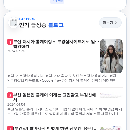
주차가능
TOP PICKS
더보기
인기 급상승
블로그
부산 러시아 홈케어정보 부경샵사이트에서 업소
1
확인하기
2024.03.20
터치 -> 부경샵 홈페이지 터치 -> 더욱 새로워진 뉴부경샵 홈페이지 터치 -
> 부경샵앱 다운로드 - Google Play부산 러시아 홈케어 선택이 어려웠던 시
절은 이제 끝났습니다! 부경샵을 통해 최상의 마사지 서비스와 품질을 체험
해 보세요. 부경샵은 고객의 만족을 가장 중요하게 생각하며, 이를 위해 서비
스의 모든 과정을 후불제로 운영합니다. 이는 고객님의 최대 편의를 보장하
부산 일본인 홈케어 이제는 고민말고 부경샵에
2
기 위한 부경샵의 약속입니다.부경샵은 현장에서 바로 고객님께 서비스를
서
제공하는 깨끗하고 전문적으로 훈련된 관리사들을 다수 보유하고 있음을 자
2024.04.04
랑스럽게 생각합니다. 이는 프리미엄 부산 러시아 홈케어 경험을 제공하기
부산 일본인 홈케어 서비스 선택이 어렵지 않아야 합니다. 저희 '부경샵'에서
위한 부경샵의 노력의 일환입니다.현 시대의 불확실성 속에서, 안전은 부경
는 고객 만족을 최우선으로 생각하며 최고의 품질과 서비스를 제공하기 위
샵의 최우선 과제입니다. 이에 따라, 부경샵은 100% 후불제를 시행하고 있
해 노력하고 있습니다. 이는 고객님의 궁극적인 편의를 보장하기 위해 우리
으며, 코로나19 상황 속에서도 대표 매니저들이 건강 진단서를 꼼꼼히 확인
가 모든 서비스를 후불제로 운영하는 주된 이유입니다. 부경샵은 고객님께
하고 개인의 건강 상태를 지속적으로 모니터링합니다.예약금을 요구하는 업
프리미엄 부산 일본인 홈케어 경험을 제공하고자 현장에서 직접 깨끗하고
[부경샵] 발마사지 이렇게 하면 장수한다는데..
3