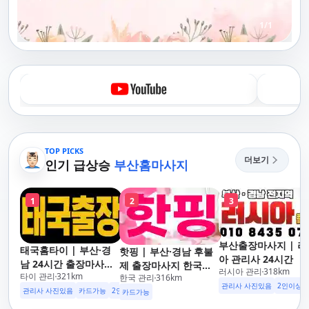
1
/
1
TOP PICKS
더보기
인기 급상승
부산홈마사지
1
2
3
부산출장마사지 | 러
태국홈타이 | 부산·경
핫핑 | 부산·경남 후불
아 관리사 24시간
남 24시간 출장마사지
제 출장마사지 한국인
러시아 관리
318
km
타이 관리
321
km
후불제/해운대,사상,광
한국 관리
316
km
관리사
관리사 사진있음
2인이상 
안리,남포동,구포,덕천,
관리사 사진있음
카드가능
2인이상 할인
업소 이벤트중
카드가능
명지,민락,수영,동래,남