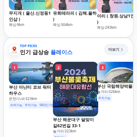
무지개 ( 울산.신정동1
유희테라피 ( 김해.율하
아리 ( 창원.상남1인
인샵 )
)
)
왁싱
9
km
왁싱
304
km
왁싱
293
km
TOP PICKS
더보기
인기 급상승
플레이스
1
2
3
부산 국립해양박물관
부산 아난티 코브 워터
놀거리
326
km
하우스
주차가능
온천/스파
323
km
숙박가능
주차가능
SNS인기명소
부산 해운대구 달맞이
길62번길 33-1
놀거리
323
km