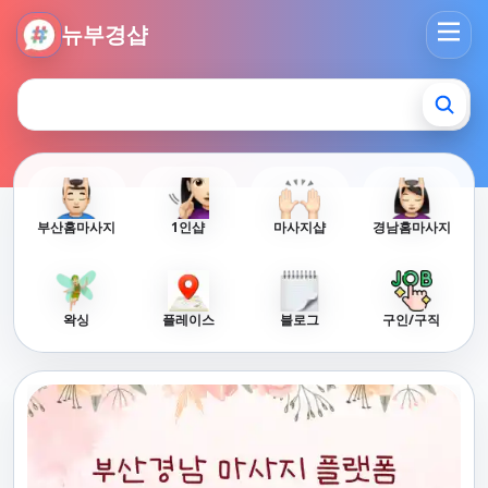
뉴부경샵 - 부산 마사지 사이트 부산마사지 부산홈타이 부산출
뉴부경샵
부산홈마사지
1인샵
마사지샵
경남홈마사지
왁싱
플레이스
블로그
구인/구직