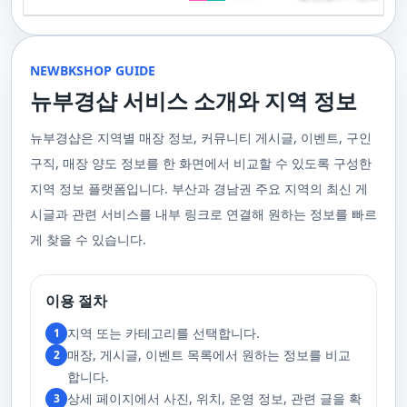
기 위해 부경샵은 계속해서 훌륭한 관리사들을 모집하고 있답니다. 부산 출
120,000원태국인 관리사 힐링 VIP 코스 90분에 70,000원, 120분에 90,000
게 가장 적합한 사람을 찾아주는 것이 부경샵의 가장 큰 장점이라 할 수 있습
주급
정기적으로 받는 마사지입니다.2. 타이 마사지 타이 마사지는 동양의 전통
장을 원하실 때는 언제든지 후불제로 예약하실 수 있어요, 이점 참고해주세
원 코스에 대한 궁금증이 있으시다면, 전화를 통한 상담을 추천드립니다.
니다. 부정확한 예약 시스템, 불편한 과정 없이 편리하게 사람들의 힐링을 도
적인 마사지 방법으로, 신체의 스트레칭과 압력 포인트를 조합하여 신체의
요. 사전에 예약하시면 더욱 쾌적한 부산 러시아 홈케어 서비스를 경험하실
부산 일본인 홈케어는 대면 서비스의 특성상, 직접 통화를 통한 문의와 예약
울 수 있는 이런 부경샵에서 예약하시는 것을 추천드립니다.때론, 그냥 누워
균형을 맞추는 데 중점을 둡니다. 이 마사지는 유연성을 증진시키고 근육의
수 있을 거예요. 마지막으로, 부산 러시아 홈케어 서비스를 이용하기 전에,
이 이용 과정을 더욱 원활하게 만들어줍니다. 고객님의 선호사항을 알려주
서 편안히 마사지 받고 싶은 날이 있습니다. 이러한 소망을 이뤄줄 수 있는
긴장을 풀어주며, 신체의 에너지 흐름을 개선하는 데 도움을 줍니다. 타이 마
주의사항을 잘 확인하신 후 예약을 진행해주시면 됩니다.부경샵 서비스에
시면, 부경샵은 그에 최적화된 서비스를 제공하기 위해 최선을 다할 것입니
부산꿀통 디시에서 제공하는 서비스는 여러분에게 새로운 힐링의 기회를 제
NEWBKSHOP GUIDE
사지는 신체의 긴장을 풀어주고, 스트레스를 감소시키며, 전반적인 신체 기
대한 많은 관심 덕분에, 부경샵은 필요한 요구 사항들을 간단하게 필수적인
다. 언제든지 필요하실 때, 편리한 상담과 지원이 준비되어 있으니 주저하지
공할 것입니다. 결론적으로 보면, 이처럼 부산꿀통 디시를 통해 제공받는 마
능을 개선하는 데 효과적입니다.3. 샤이츠 마사지 샤이츠 마사지는 일본에
것들로 정리했어요. 이 가이드라인을 따라주시면, 서비스 이용 중에 문제가
뉴부경샵 서비스 소개와 지역 정보
마시고 연락 주세요. 부산 일본인 홈케어 이용 방법에 대해서는, 서비스의
사지는 여러분의 체질 개선, 스트레스 해소, 마음의 안정 등 다양한 효능을
서 유래한 마사지 방법으로, 의자에 앉은 상태에서 받을 수 있어 사무실이나
생기지 않을 거예요. 첫째로, 너무 많은 알코올을 섭취해 만취 상태일 경우에
핵심은 바로 고객님의 현재 위치에서 직접 찾아가는 것입니다. 이 방식을 통
가져다줍니다. 이와 같이 부산꿀통 디시의 마사지는 여러분의 건강을 지키
집에서도 쉽게 즐길 수 있습니다. 이 마사지는 특히 허리와 어깨의 피로를 해
는 서비스 이용에 제한을 두고 있어요. 이럴 때는 다음 번에 이용해 주시는
해 고객님은 어떠한 방해도 받지 않고, 부산,경남 내 모텔, 호텔, 자택, 원룸
는데 큰 도움을 줌은 물론, 일상에서 쌓인 스트레스를 해소하고 힐링하는 시
소하는 데 효과적이며, 신체의 전반적인 이완을 도와 스트레스 감소에 도움
게 좋아요.서비스 당일에는 부경샵과의 원활한 의사소통이 중요해요, 그래
뉴부경샵은 지역별 매장 정보, 커뮤니티 게시글, 이벤트, 구인
등, 자신만의 공간에서 편안한 맞춤형 마사지를 받으실 수 있습니다. 최근
간을 가질 수 있게 해줍니다. 그리고 이런 부산꿀통 디시의 서비스를 편리하
을 줍니다. 샤이츠 마사지는 짧은 시간에 효과적인 이완을 제공하여, 바쁜 일
서 공중전화나 발신 제한으로는 연락이 어려워요. 또한, 자주 예약을 취소하
의 코로나19 사태와 경제적 어려움을 고려하여, 부산, 경남에서 집처럼 편안
게 예약하고 이용할 수 있게 도와주는 '부경샵' 어플은 부산과 경남 지역에서
상 속에서 짧은 휴식을 필요로 하는 현대인에게 적합합니다.4. 발 마사지 발
구직, 매장 양도 정보를 한 화면에서 비교할 수 있도록 구성한
거나 예약 없이 나타나지 않는 경우, 앞으로 예약하기가 어려워질 수 있으니
한 마사지 서비스를 제공하기 위해 노력하고 있습니다. 부경샵의 주된 목적
최고의 마사지 어플로 추천받고 있습니다. 복잡한 예약 과정 없이, 부담 없이
마사지는 발과 발목을 중심으로 이루어지는 마사지로, 신체의 균형을 유지
이 점 유념해 주세요. 부경샵 의 독특함을 시간을 허비하지 않고, 합리적인
은 고객님들이 긴장을 해소하고 새로운 활력을 얻을 수 있는 피난처를 마련
부산꿀통 디시의 서비스를 이용하려는 분들께 부경샵 어플을 강력히 추천드
지역 정보 플랫폼입니다. 부산과 경남권 주요 지역의 최신 게
하고 전반적인 피로를 풀어주는 데 중점을 둡니다. 이 마사지는 발의 압력점
가격으로 경험해 보세요.터치 -> 부경샵 홈페이지 터치 -> 더욱 새로워진 뉴
하는 것입니다. 또한, 부경샵 한국과 태국, 일본에서 온 관리사 중 선택이 가
립니다.여러분의 건강과 힐링을 위해, 부산꿀통 디시와 부경샵이 함께하며,
을 자극하여 혈액 순환을 촉진시키고, 신체의 다른 부분으로의 에너지 흐름
부경샵 홈페이지 터치 -> 부경샵앱 다운로드 - Google Play
능하며, 다른 곳에서 찾아볼 수 없는 독특한 기술과 마음가짐을 가진 관리사
모든 고민과 걱정 속에서 여러분을 위로하고 도와드리겠습니다. 부산꿀통
시글과 관련 서비스를 내부 링크로 연결해 원하는 정보를 빠르
을 개선합니다. 발 마사지는 특히 장시간 서 있거나 걷는 일이 많은 사람들에
를 자랑합니다. 이러한 품질은 비교할 수 없는 수준입니다. 서비스의 질을
디시와 함께라면 여러분은 더 이상 고통스럽게 진통을 겪지 않아도 됩니다.
게 추천되며, 발의 피로 뿐만 아니라 전체적인 신체의 건강과 웰빙에도 긍정
게 찾을 수 있습니다.
더욱 높이기 위해, 부경샵은 지속적으로 우수한 일본인 관리사를 모집 중입
부산꿀통 디시의 건강한 마사지와 쾌적한 분위기 속에서 행복과 건강을 찾
적인 영향을 줍니다.부경샵 앱을 통해 부산 남포동 지역의 고객들은 이러한
니다. 부산 일본인 홈케어 예약을 원하실 때는 어떤 코스를 선택하시든지 후
아보세요!
다양한 종류의 마사지를 간편하게 예약하고, 자신의 필요와 선호에 맞는 맞
불제로 진행됨을 알려드립니다. 미리 편한 시간을 예약하시면, 더욱 쾌적한
춤형 서비스를 즐길 수 있습니다.출장마사지는 부경샵 ↓↓↓ 클릭
서비스를 경험하실 수 있습니다. 마지막으로 부산 일본인 홈케어 서비스를
https://bkshop.kr/더욱 새로워진 출장마사지 뉴부경샵↓↓↓ 클릭
이용하시기 전에, 아래 주의사항을 상세히 확인하시고 예약을 진행해 주시
이용 절차
https://newbkshop.com/출장마사지 부경샵앱 다운로드↓↓↓ 클릭
기 바랍니다. 부경샵 서비스에 대한 높은 수요를 감안하여, 이용 요건을 간
https://play.google.com/store/apps/details?
소화하여 필수적인 사항으로 명시했습니다. 이 가이드라인을 따르시면, 서
지역 또는 카테고리를 선택합니다.
1
id=com.appsweb.appS2017110359fc218cea16b_5a02f85a77c64&hl=ko&gl
비스 이용 중 문제가 발생하지 않을 것입니다. 특히, 과도한 알코올 섭취로
매장, 게시글, 이벤트 목록에서 원하는 정보를 비교
2
인해 만취 상태에서는 서비스 이용에 제한을 두고 있음을 명확히 합니다. 이
러한 상태에서는 다음 기회에 이용해 주시길 부탁드립니다. 서비스 도착 시
합니다.
원활한 의사소통이 이루어질 수 있도록, 저희와의 연락이 반드시 가능해야
상세 페이지에서 사진, 위치, 운영 정보, 관련 글을 확
3
합니다. 이에 공중전화 사용이나 발신 번호 표시 제한으로의 통화는 받지 않