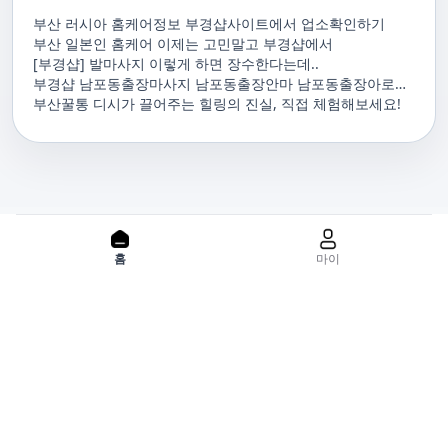
부산 러시아 홈케어정보 부경샵사이트에서 업소확인하기
부산 일본인 홈케어 이제는 고민말고 부경샵에서
[부경샵] 발마사지 이렇게 하면 장수한다는데..
부경샵 남포동출장마사지 남포동출장안마 남포동출장아로마
남포동홈마사지 남포동마사지출장
부산꿀통 디시가 끌어주는 힐링의 진실, 직접 체험해보세요!
PC 버젼으로 보기
홈
마이
홈으로
사이트맵
위치기반서비스 이용약관
개인정보처리방침
이용약관
사업자정보
서비스 정보중개자로서, 서비스제공의 당사가 아니라는 사실을 고
지하며, 서비스의 예약, 이용 및 환불 등과 관련된 의무와 책임은 각
서비스 제공자에게 있으며, 건진 플랫폼입니다. 업소의 불법적 행위