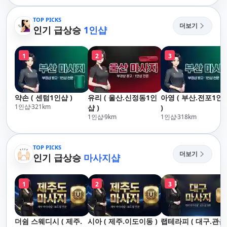
산,구서,연산,서면,재
송,센텀,송도,자갈치,하
TOP PICKS
더보기
단,다대포,범일,범천,우
인기 급상승
1인샵
동,마린시티,송정,기장,
정관,일광,망미,토곡,시
1
2
3
청,양정,초량,사직,온
천,미남,만덕,괴정,학
장,금사,서동,반여,반
송,명륜,남천,대연,문
약손 ( 센텀1인샵 )
유리 ( 울산.신정동1인
아영 ( 부산.전포1인
현,부전,개금,가야,주
1인샵
321
km
샵 )
)
례,괘법,학장,강서,신
1인샵
9
km
1인샵
318
km
호,서구,암남
TOP PICKS
더보기
인기 급상승
마사지샵
1
2
3
더쉼 스웨디시 ( 제주.
시아 ( 제주.이도이동 )
랩테라피 ( 대구.관음 