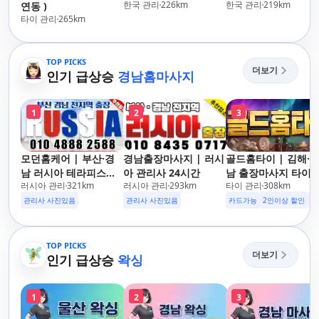
한국 관리
226
km
한국 관리
219
km
연동 )
타이 관리
265
km
TOP PICKS
더보기
인기 급상승
경남홈마사지
1
2
3
모던홈케어 | 부산·경
경남출장마사지 | 러시
골드홈타이 | 김해·
남 러시아 테라피스트
아 관리사 24시간
남 출장마사지 타이·
러시아 관리
321
km
러시아 관리
293
km
타이 관리
308
km
방문 마사지
로마·스웨디시
관리사 사진있음
관리사 사진있음
카드가능
2인이상 할인
주
TOP PICKS
더보기
인기 급상승
왁싱
1
2
3