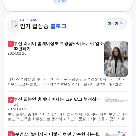
주차가능
TOP PICKS
더보기
인기 급상승
블로그
부산 러시아 홈케어정보 부경샵사이트에서 업소
1
확인하기
2024.03.20
터치 -> 부경샵 홈페이지 터치 -> 더욱 새로워진 뉴부경샵 홈페이지 터치 -
> 부경샵앱 다운로드 - Google Play부산 러시아 홈케어 선택이 어려웠던 시
절은 이제 끝났습니다! 부경샵을 통해 최상의 마사지 서비스와 품질을 체험
해 보세요. 부경샵은 고객의 만족을 가장 중요하게 생각하며, 이를 위해 서비
스의 모든 과정을 후불제로 운영합니다. 이는 고객님의 최대 편의를 보장하
부산 일본인 홈케어 이제는 고민말고 부경샵에
2
기 위한 부경샵의 약속입니다.부경샵은 현장에서 바로 고객님께 서비스를
서
제공하는 깨끗하고 전문적으로 훈련된 관리사들을 다수 보유하고 있음을 자
2024.04.04
랑스럽게 생각합니다. 이는 프리미엄 부산 러시아 홈케어 경험을 제공하기
부산 일본인 홈케어 서비스 선택이 어렵지 않아야 합니다. 저희 '부경샵'에서
위한 부경샵의 노력의 일환입니다.현 시대의 불확실성 속에서, 안전은 부경
는 고객 만족을 최우선으로 생각하며 최고의 품질과 서비스를 제공하기 위
샵의 최우선 과제입니다. 이에 따라, 부경샵은 100% 후불제를 시행하고 있
해 노력하고 있습니다. 이는 고객님의 궁극적인 편의를 보장하기 위해 우리
으며, 코로나19 상황 속에서도 대표 매니저들이 건강 진단서를 꼼꼼히 확인
가 모든 서비스를 후불제로 운영하는 주된 이유입니다. 부경샵은 고객님께
하고 개인의 건강 상태를 지속적으로 모니터링합니다.예약금을 요구하는 업
프리미엄 부산 일본인 홈케어 경험을 제공하고자 현장에서 직접 깨끗하고
[부경샵] 발마사지 이렇게 하면 장수한다는데..
3