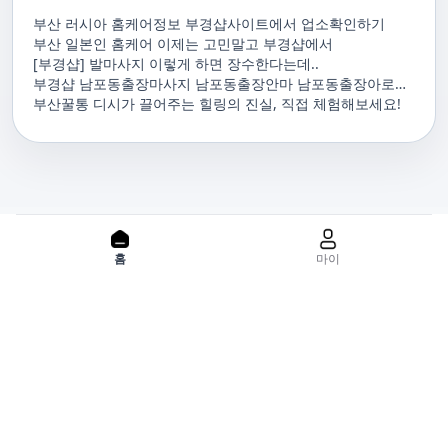
부산 러시아 홈케어정보 부경샵사이트에서 업소확인하기
부산 일본인 홈케어 이제는 고민말고 부경샵에서
[부경샵] 발마사지 이렇게 하면 장수한다는데..
부경샵 남포동출장마사지 남포동출장안마 남포동출장아로마
남포동홈마사지 남포동마사지출장
부산꿀통 디시가 끌어주는 힐링의 진실, 직접 체험해보세요!
PC 버젼으로 보기
홈
마이
홈으로
사이트맵
위치기반서비스 이용약관
개인정보처리방침
이용약관
사업자정보
서비스 정보중개자로서, 서비스제공의 당사가 아니라는 사실을 고
지하며, 서비스의 예약, 이용 및 환불 등과 관련된 의무와 책임은 각
서비스 제공자에게 있으며, 건진 플랫폼입니다. 업소의 불법적 행위