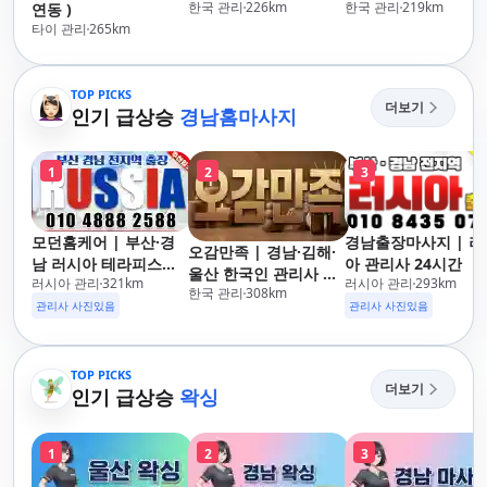
한국 관리
226
km
한국 관리
219
km
연동 )
타이 관리
265
km
TOP PICKS
더보기
인기 급상승
경남홈마사지
1
2
3
모던홈케어 | 부산·경
경남출장마사지 | 러
오감만족 | 경남·김해·
남 러시아 테라피스트
아 관리사 24시간
울산 한국인 관리사 출
러시아 관리
321
km
러시아 관리
293
km
방문 마사지
한국 관리
308
km
장마사지
관리사 사진있음
관리사 사진있음
TOP PICKS
더보기
인기 급상승
왁싱
1
2
3