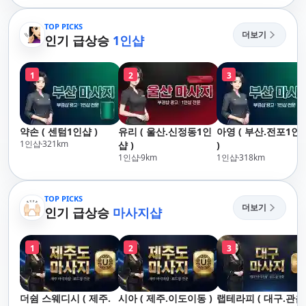
산,구서,연산,서면,재
락,수영,동래,남산,구
송,센텀,송도,자갈치,하
서,연산,서면,재송,센
TOP PICKS
더보기
단,다대포,범일,범천,우
인기 급상승
1인샵
텀,송도,자갈치,하단
동,마린시티,송정,기장,
대포,범일,범천,우동
정관,일광,망미,토곡,시
린시티,송정,기장,정
1
2
3
청,양정,초량,사직,온
일광,망미,토곡,시청
천,미남,만덕,괴정,학
정,초량,사직,온천,미
장,금사,서동,반여,반
남,만덕,괴정,학장,금
송,명륜,남천,대연,문
사,서동,반여,반송,명
약손 ( 센텀1인샵 )
유리 ( 울산.신정동1인
아영 ( 부산.전포1인
현,부전,개금,가야,주
륜,남천,대연,문현,부
1인샵
321
km
샵 )
)
례,괘법,학장,강서,신
전,개금,가야,주례,괘
1인샵
9
km
1인샵
318
km
호,서구,암남
법,학장,강서,신호,서
구,암남
TOP PICKS
더보기
인기 급상승
마사지샵
1
2
3
더쉼 스웨디시 ( 제주.
시아 ( 제주.이도이동 )
랩테라피 ( 대구.관음 