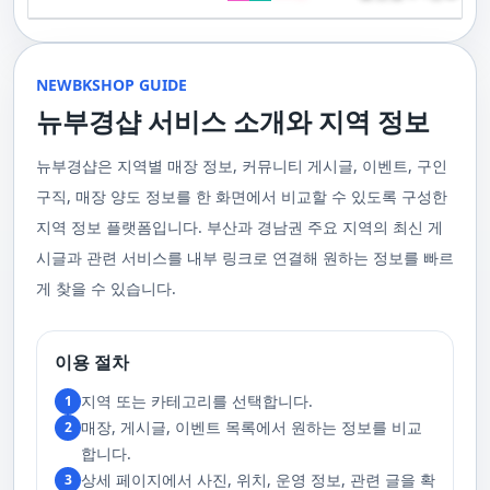
기 위해 부경샵은 계속해서 훌륭한 관리사들을 모집하고 있답니다. 부산 출
120,000원태국인 관리사 힐링 VIP 코스 90분에 70,000원, 120분에 90,000
게 가장 적합한 사람을 찾아주는 것이 부경샵의 가장 큰 장점이라 할 수 있습
주급
정기적으로 받는 마사지입니다.2. 타이 마사지 타이 마사지는 동양의 전통
장을 원하실 때는 언제든지 후불제로 예약하실 수 있어요, 이점 참고해주세
원 코스에 대한 궁금증이 있으시다면, 전화를 통한 상담을 추천드립니다.
니다. 부정확한 예약 시스템, 불편한 과정 없이 편리하게 사람들의 힐링을 도
적인 마사지 방법으로, 신체의 스트레칭과 압력 포인트를 조합하여 신체의
요. 사전에 예약하시면 더욱 쾌적한 부산 러시아 홈케어 서비스를 경험하실
부산 일본인 홈케어는 대면 서비스의 특성상, 직접 통화를 통한 문의와 예약
울 수 있는 이런 부경샵에서 예약하시는 것을 추천드립니다.때론, 그냥 누워
균형을 맞추는 데 중점을 둡니다. 이 마사지는 유연성을 증진시키고 근육의
수 있을 거예요. 마지막으로, 부산 러시아 홈케어 서비스를 이용하기 전에,
이 이용 과정을 더욱 원활하게 만들어줍니다. 고객님의 선호사항을 알려주
서 편안히 마사지 받고 싶은 날이 있습니다. 이러한 소망을 이뤄줄 수 있는
긴장을 풀어주며, 신체의 에너지 흐름을 개선하는 데 도움을 줍니다. 타이 마
주의사항을 잘 확인하신 후 예약을 진행해주시면 됩니다.부경샵 서비스에
시면, 부경샵은 그에 최적화된 서비스를 제공하기 위해 최선을 다할 것입니
부산꿀통 디시에서 제공하는 서비스는 여러분에게 새로운 힐링의 기회를 제
NEWBKSHOP GUIDE
사지는 신체의 긴장을 풀어주고, 스트레스를 감소시키며, 전반적인 신체 기
대한 많은 관심 덕분에, 부경샵은 필요한 요구 사항들을 간단하게 필수적인
다. 언제든지 필요하실 때, 편리한 상담과 지원이 준비되어 있으니 주저하지
공할 것입니다. 결론적으로 보면, 이처럼 부산꿀통 디시를 통해 제공받는 마
능을 개선하는 데 효과적입니다.3. 샤이츠 마사지 샤이츠 마사지는 일본에
것들로 정리했어요. 이 가이드라인을 따라주시면, 서비스 이용 중에 문제가
뉴부경샵 서비스 소개와 지역 정보
마시고 연락 주세요. 부산 일본인 홈케어 이용 방법에 대해서는, 서비스의
사지는 여러분의 체질 개선, 스트레스 해소, 마음의 안정 등 다양한 효능을
서 유래한 마사지 방법으로, 의자에 앉은 상태에서 받을 수 있어 사무실이나
생기지 않을 거예요. 첫째로, 너무 많은 알코올을 섭취해 만취 상태일 경우에
핵심은 바로 고객님의 현재 위치에서 직접 찾아가는 것입니다. 이 방식을 통
가져다줍니다. 이와 같이 부산꿀통 디시의 마사지는 여러분의 건강을 지키
집에서도 쉽게 즐길 수 있습니다. 이 마사지는 특히 허리와 어깨의 피로를 해
는 서비스 이용에 제한을 두고 있어요. 이럴 때는 다음 번에 이용해 주시는
해 고객님은 어떠한 방해도 받지 않고, 부산,경남 내 모텔, 호텔, 자택, 원룸
는데 큰 도움을 줌은 물론, 일상에서 쌓인 스트레스를 해소하고 힐링하는 시
소하는 데 효과적이며, 신체의 전반적인 이완을 도와 스트레스 감소에 도움
게 좋아요.서비스 당일에는 부경샵과의 원활한 의사소통이 중요해요, 그래
뉴부경샵은 지역별 매장 정보, 커뮤니티 게시글, 이벤트, 구인
등, 자신만의 공간에서 편안한 맞춤형 마사지를 받으실 수 있습니다. 최근
간을 가질 수 있게 해줍니다. 그리고 이런 부산꿀통 디시의 서비스를 편리하
을 줍니다. 샤이츠 마사지는 짧은 시간에 효과적인 이완을 제공하여, 바쁜 일
서 공중전화나 발신 제한으로는 연락이 어려워요. 또한, 자주 예약을 취소하
의 코로나19 사태와 경제적 어려움을 고려하여, 부산, 경남에서 집처럼 편안
게 예약하고 이용할 수 있게 도와주는 '부경샵' 어플은 부산과 경남 지역에서
상 속에서 짧은 휴식을 필요로 하는 현대인에게 적합합니다.4. 발 마사지 발
구직, 매장 양도 정보를 한 화면에서 비교할 수 있도록 구성한
거나 예약 없이 나타나지 않는 경우, 앞으로 예약하기가 어려워질 수 있으니
한 마사지 서비스를 제공하기 위해 노력하고 있습니다. 부경샵의 주된 목적
최고의 마사지 어플로 추천받고 있습니다. 복잡한 예약 과정 없이, 부담 없이
마사지는 발과 발목을 중심으로 이루어지는 마사지로, 신체의 균형을 유지
이 점 유념해 주세요. 부경샵 의 독특함을 시간을 허비하지 않고, 합리적인
은 고객님들이 긴장을 해소하고 새로운 활력을 얻을 수 있는 피난처를 마련
부산꿀통 디시의 서비스를 이용하려는 분들께 부경샵 어플을 강력히 추천드
지역 정보 플랫폼입니다. 부산과 경남권 주요 지역의 최신 게
하고 전반적인 피로를 풀어주는 데 중점을 둡니다. 이 마사지는 발의 압력점
가격으로 경험해 보세요.터치 -> 부경샵 홈페이지 터치 -> 더욱 새로워진 뉴
하는 것입니다. 또한, 부경샵 한국과 태국, 일본에서 온 관리사 중 선택이 가
립니다.여러분의 건강과 힐링을 위해, 부산꿀통 디시와 부경샵이 함께하며,
을 자극하여 혈액 순환을 촉진시키고, 신체의 다른 부분으로의 에너지 흐름
부경샵 홈페이지 터치 -> 부경샵앱 다운로드 - Google Play
능하며, 다른 곳에서 찾아볼 수 없는 독특한 기술과 마음가짐을 가진 관리사
모든 고민과 걱정 속에서 여러분을 위로하고 도와드리겠습니다. 부산꿀통
시글과 관련 서비스를 내부 링크로 연결해 원하는 정보를 빠르
을 개선합니다. 발 마사지는 특히 장시간 서 있거나 걷는 일이 많은 사람들에
를 자랑합니다. 이러한 품질은 비교할 수 없는 수준입니다. 서비스의 질을
디시와 함께라면 여러분은 더 이상 고통스럽게 진통을 겪지 않아도 됩니다.
게 추천되며, 발의 피로 뿐만 아니라 전체적인 신체의 건강과 웰빙에도 긍정
게 찾을 수 있습니다.
더욱 높이기 위해, 부경샵은 지속적으로 우수한 일본인 관리사를 모집 중입
부산꿀통 디시의 건강한 마사지와 쾌적한 분위기 속에서 행복과 건강을 찾
적인 영향을 줍니다.부경샵 앱을 통해 부산 남포동 지역의 고객들은 이러한
니다. 부산 일본인 홈케어 예약을 원하실 때는 어떤 코스를 선택하시든지 후
아보세요!
다양한 종류의 마사지를 간편하게 예약하고, 자신의 필요와 선호에 맞는 맞
불제로 진행됨을 알려드립니다. 미리 편한 시간을 예약하시면, 더욱 쾌적한
춤형 서비스를 즐길 수 있습니다.출장마사지는 부경샵 ↓↓↓ 클릭
서비스를 경험하실 수 있습니다. 마지막으로 부산 일본인 홈케어 서비스를
https://bkshop.kr/더욱 새로워진 출장마사지 뉴부경샵↓↓↓ 클릭
이용하시기 전에, 아래 주의사항을 상세히 확인하시고 예약을 진행해 주시
이용 절차
https://newbkshop.com/출장마사지 부경샵앱 다운로드↓↓↓ 클릭
기 바랍니다. 부경샵 서비스에 대한 높은 수요를 감안하여, 이용 요건을 간
https://play.google.com/store/apps/details?
소화하여 필수적인 사항으로 명시했습니다. 이 가이드라인을 따르시면, 서
지역 또는 카테고리를 선택합니다.
1
id=com.appsweb.appS2017110359fc218cea16b_5a02f85a77c64&hl=ko&gl
비스 이용 중 문제가 발생하지 않을 것입니다. 특히, 과도한 알코올 섭취로
매장, 게시글, 이벤트 목록에서 원하는 정보를 비교
2
인해 만취 상태에서는 서비스 이용에 제한을 두고 있음을 명확히 합니다. 이
러한 상태에서는 다음 기회에 이용해 주시길 부탁드립니다. 서비스 도착 시
합니다.
원활한 의사소통이 이루어질 수 있도록, 저희와의 연락이 반드시 가능해야
상세 페이지에서 사진, 위치, 운영 정보, 관련 글을 확
3
합니다. 이에 공중전화 사용이나 발신 번호 표시 제한으로의 통화는 받지 않