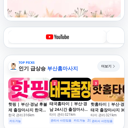
1
/
1
TOP PICKS
더보기
인기 급상승
부산홈마사지
1
2
3
태국홈타이 | 부산·경
핫핑 | 부산·경남 후불
핫홈타이 | 부산·경
남 24시간 출장마사지
제 출장마사지 한국인
태국 출장마사지 30
타이 관리
321
km
후불제/해운대,사상,광
한국 관리
316
km
타이 관리
321
km
관리사
도착 카드가능 24시
안리,남포동,구포,덕천,
관리사 사진있음
카드가능
2인이상 할인
업소 이벤트중
운대,사상,광안리,남
카드가능
관리사 사진있음
명지,민락,수영,동래,남
동,구포,덕천,명지,민