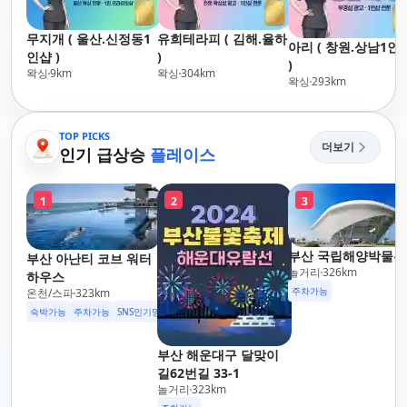
무지개 ( 울산.신정동1
유희테라피 ( 김해.율하
아리 ( 창원.상남1인
인샵 )
)
)
왁싱
9
km
왁싱
304
km
왁싱
293
km
TOP PICKS
더보기
인기 급상승
플레이스
1
2
3
부산 국립해양박물관
부산 아난티 코브 워터
놀거리
326
km
하우스
주차가능
온천/스파
323
km
숙박가능
주차가능
SNS인기명소
부산 해운대구 달맞이
길62번길 33-1
놀거리
323
km