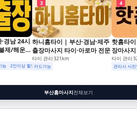
3
4
·경남 24시
하니홈타이 | 부산·경남·제주
핫홈타이 
불제/해운
출장마사지 타이·아로마 전문
장마사지 
남포동,구포,
24시해운
타이 관리
321
km
타이 관리
3
수영,동래,남
가능
2인이상 할인
업소 이벤트중
카드가능
동,구포,
관리사 사진
,재송,센텀,
동래,남산
,다대포,범
송,센텀,
린시티,송정,
대포,범일
부산홈마사지
전체보기
망미,토곡,시
티,송정,
,온천,미남,
토곡,시청
금사,서동,반
천,미남,
,대연,문현,
서동,반여
주례,괘법,학
연,문현,