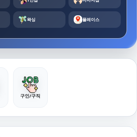
왁싱
플레이스
구인/구직