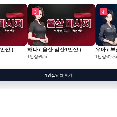
구,암남
괘법,학장
3
4
남
인샵 )
해나 ( 울산.삼산1인샵 )
유아 ( 부
1인샵
9
km
1인샵
316
k
1인샵
전체보기