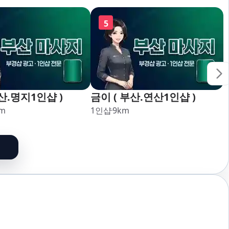
,강서,신호,서구,암
5
산.명지1인샵 )
금이 ( 부산.연산1인샵 )
m
1인샵
9
km