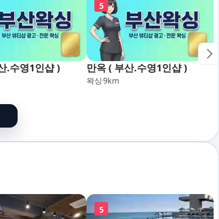
5
산.수영1인샵 )
만옥 ( 부산.수영1인샵 )
왁싱
9
km
5