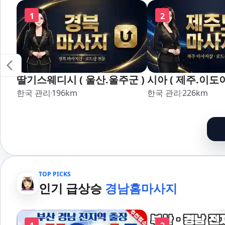
1
2
딸기스웨디시 ( 울산.울주군 )
시아 ( 제주.이도이
한국 관리
196
km
한국 관리
226
km
TOP PICKS
인기 급상승
경남홈마사지