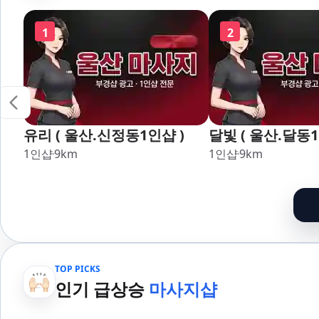
명륜,남천,대연,문현,부전,개
장,강서,신호,서
금,가야,주례,괘법,학장,강서,
1
2
신호,서구,암남 아로마마사지
타이마사지 출장마사지 홈케
어 홈타이
유리 ( 울산.신정동1인샵 )
달빛 ( 울산.달동1
1인샵
9
km
1인샵
9
km
TOP PICKS
인기 급상승
마사지샵