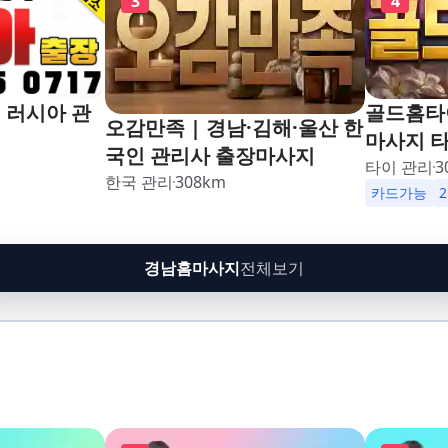
3
4
 러시아 관
골드홈타이
오감만족 | 경남·김해·울산 한
마사지 
국인 관리사 출장마사지
타이 관리
3
한국 관리
308
km
카드가능
경남홈마사지
전체보기