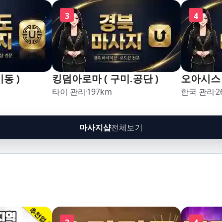
3
4
동 )
킹덤아로마 ( 구미.공단 )
오아시스 
타이 관리
197
km
한국 관리
2
마사지샵
전체보기