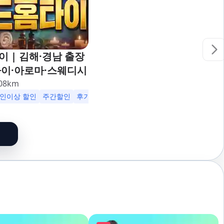
 | 김해·경남 출장
타이·아로마·스웨디시
08
km
2인이상 할인
주간할인
후기할인
생일할인
군인할인