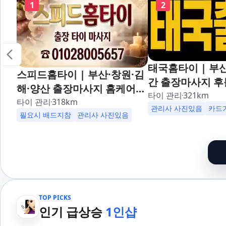
1
2
태국홈타이 | 부산
스피드홈타이 | 부산·창원·김
간 출장마사지 후
해·양산 출장마사지 홈케어
대,사상,광안리,
타이 관리
321
km
24시 카드가능 해운대,사상,
타이 관리
318
km
덕천,명지,민락,
관리사 사진있음
카드
광안리,남포동,구포,덕천,명
필요시 배드지참
관리사 사진있음
산,구서,연산,서면
지,민락,수영,동래,남산,구서,
송도,자갈치,하단
연산,서면,재송,센텀,송도,자
일,범천,우동,마
갈치,하단,다대포,범일,범천,
기장,정관,일광,
우동,마린시티,송정,기장,정
청,양정,초량,사직
관,일광,망미,토곡,시청,양정,
만덕,괴정,학장,
TOP PICKS
초량,사직,온천,미남,만덕,괴
여,반송,명륜,남천
인기 급상승
1인샵
정,학장,금사,서동,반여,반송,
부전,개금,가야,