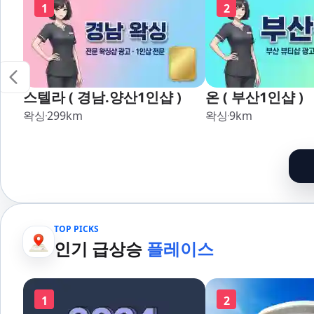
1
2
스텔라 ( 경남.양산1인샵 )
온 ( 부산1인샵 )
왁싱
299
km
왁싱
9
km
TOP PICKS
인기 급상승
플레이스
1
2