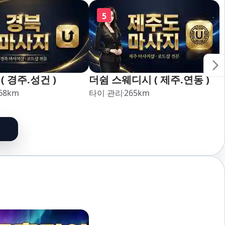
5
( 경주.성건 )
더쉼 스웨디시 ( 제주.연동 )
68
km
타이 관리
265
km