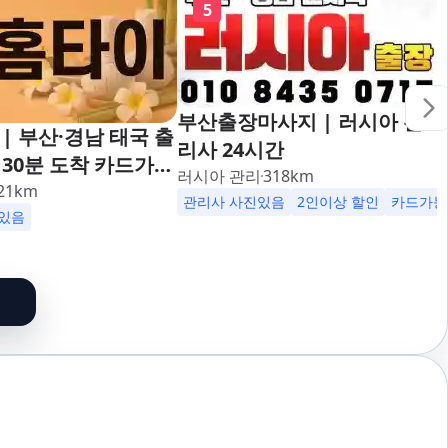
5
부산출장마사지 | 러시아 관
| 부산·경남 태국 출
리사 24시간
30분 도착 카드가능
러시아 관리
318
km
대,사상,광안리,남포
21
km
관리사 사진있음
2인이상 할인
카드가능
덕천,명지,민락,수영,
있음
,구서,연산,서면,재
송도,자갈치,하단,다
,범천,우동,마린시
기장,정관,일광,망미,
,양정,초량,사직,온
만덕,괴정,학장,금사,
,반송,명륜,남천,대
부전,개금,가야,주례,