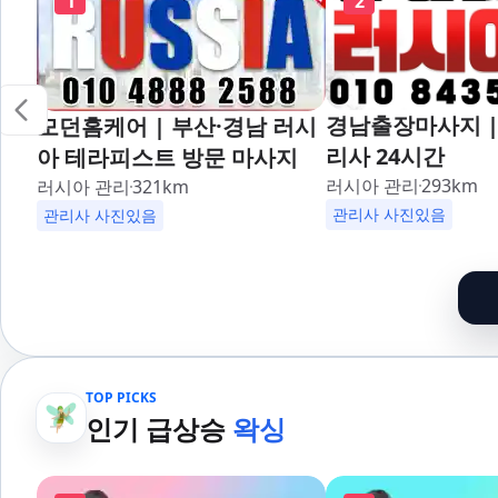
1
2
경남출장마사지 |
모던홈케어 | 부산·경남 러시
리사 24시간
아 테라피스트 방문 마사지
러시아 관리
293
km
러시아 관리
321
km
관리사 사진있음
관리사 사진있음
TOP PICKS
인기 급상승
왁싱