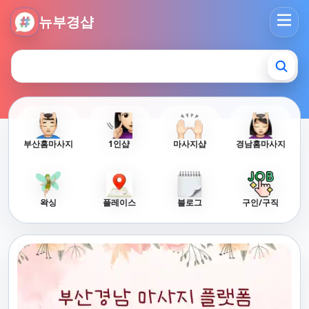
뉴부경샵 - 부산 마사지 사이트 부산마사지 부산홈타이 부산출
뉴부경샵
부산홈마사지
1인샵
마사지샵
경남홈마사지
왁싱
플레이스
블로그
구인/구직