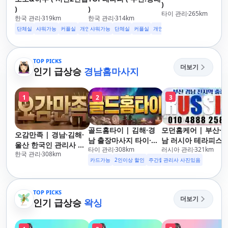
)
)
)
타이 관리
265
km
한국 관리
319
km
한국 관리
314
km
단체실
샤워가능
커플실
개인실
샤워가능
무료주차
단체실
수면가능
커플실
24시영업
개인실
무료주차
수면가능
2
TOP PICKS
더보기
인기 급상승
경남홈마사지
1
2
3
골드홈타이 | 김해·경
모던홈케어 | 부산·
오감만족 | 경남·김해·
남 출장마사지 타이·아
남 러시아 테라피스
울산 한국인 관리사 출
타이 관리
308
km
러시아 관리
321
km
로마·스웨디시
방문 마사지
한국 관리
308
km
장마사지
카드가능
2인이상 할인
주간할인
관리사 사진있음
후기할인
생일할인
군
TOP PICKS
더보기
인기 급상승
왁싱