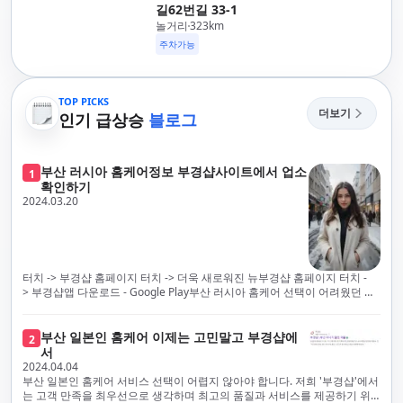
길62번길 33-1
놀거리
323
km
주차가능
TOP PICKS
더보기
인기 급상승
블로그
부산 러시아 홈케어정보 부경샵사이트에서 업소
1
확인하기
2024.03.20
터치 -> 부경샵 홈페이지 터치 -> 더욱 새로워진 뉴부경샵 홈페이지 터치 -
> 부경샵앱 다운로드 - Google Play부산 러시아 홈케어 선택이 어려웠던 시
절은 이제 끝났습니다! 부경샵을 통해 최상의 마사지 서비스와 품질을 체험
해 보세요. 부경샵은 고객의 만족을 가장 중요하게 생각하며, 이를 위해 서비
스의 모든 과정을 후불제로 운영합니다. 이는 고객님의 최대 편의를 보장하
부산 일본인 홈케어 이제는 고민말고 부경샵에
2
기 위한 부경샵의 약속입니다.부경샵은 현장에서 바로 고객님께 서비스를
서
제공하는 깨끗하고 전문적으로 훈련된 관리사들을 다수 보유하고 있음을 자
2024.04.04
랑스럽게 생각합니다. 이는 프리미엄 부산 러시아 홈케어 경험을 제공하기
부산 일본인 홈케어 서비스 선택이 어렵지 않아야 합니다. 저희 '부경샵'에서
위한 부경샵의 노력의 일환입니다.현 시대의 불확실성 속에서, 안전은 부경
는 고객 만족을 최우선으로 생각하며 최고의 품질과 서비스를 제공하기 위