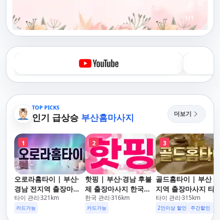
1
/
1
TOP PICKS
더보기
인기 급상승
부산홈마사지
1
2
3
오로라홈타이 | 부산·
핫핑 | 부산·경남 후불
골드홈타이 | 부산 
경남 전지역 출장마사
제 출장마사지 한국인
지역 출장마사지 타이
타이 관리
321
km
한국 관리
316
km
타이 관리
315
km
지 24시간 홈타이
관리사
아로마·스웨디시
카드가능
카드가능
2인이상 할인
주간할인
후