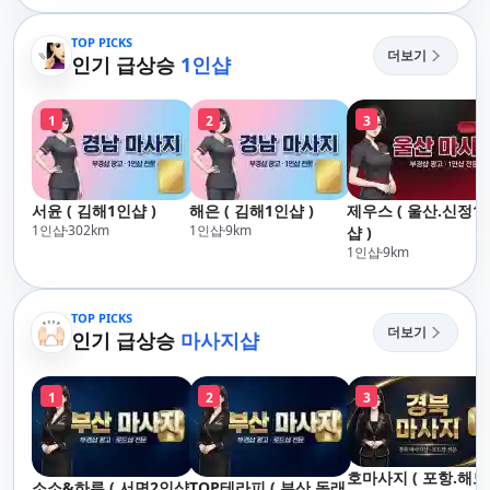
TOP PICKS
더보기
인기 급상승
1인샵
1
2
3
서윤 ( 김해1인샵 )
해은 ( 김해1인샵 )
제우스 ( 울산.신정1
1인샵
302
km
1인샵
9
km
샵 )
1인샵
9
km
TOP PICKS
더보기
인기 급상승
마사지샵
1
2
3
호마사지 ( 포항.해
소소&하루 ( 서면2인샵
TOP테라피 ( 부산.동래