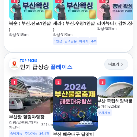
1
2
3
복순 ( 부산.전포1인샵
재라 ( 부산.수영1인샵
리아뷰티 ( 김해.장유 
왁싱
305
km
)
)
왁싱
318
km
왁싱
319
km
1인샵
남녀공용
마사지
주차가능
TOP PICKS
더보기
인기 급상승
플레이스
1
2
3
부산 국립해양박물관
놀거리
326
km
주차가능
부산항 힐링야영장
캠핑/글램핑/차박/
321
km
차크닉
숙박가능
주차가능
24시간
부산 해운대구 달맞이