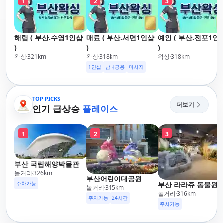
1
2
3
해림 ( 부산.수영1인샵
매료 ( 부산.서면1인샵
예인 ( 부산.전포1인
)
)
)
왁싱
321
km
왁싱
318
km
왁싱
318
km
1인샵
남녀공용
마사지
TOP PICKS
더보기
인기 급상승
플레이스
1
2
3
부산 국립해양박물관
놀거리
326
km
부산어린이대공원
주차가능
부산 라라쥬 동물원
놀거리
315
km
놀거리
316
km
주차가능
24시간
주차가능