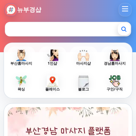
뉴부경샵 - 부산 마사지 사이트 부산마사지 부산홈타이 부산출
뉴부경샵
부산홈마사지
1인샵
마사지샵
경남홈마사지
왁싱
플레이스
블로그
구인/구직