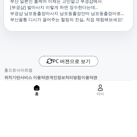
부산 일본인 홈케어 이제는 고민말고 부경샵에서
[부경샵] 발마사지 이렇게 하면 장수한다는데..
부경샵 남포동출장마사지 남포동출장안마 남포동출장아로마
남포동홈마사지 남포동마사지출장
부산꿀통 디시가 끌어주는 힐링의 진실, 직접 체험해보세요!
PC 버젼으로 보기
홈으로
사이트맵
위치기반서비스 이용약관
개인정보처리방침
이용약관
홈
마이
사업자정보
서비스 정보중개자로서, 서비스제공의 당사가 아니라는 사실을 고
지하며, 서비스의 예약, 이용 및 환불 등과 관련된 의무와 책임은 각
서비스 제공자에게 있으며, 건진 플랫폼입니다. 업소의 불법적 행위
와 관련된 일체의 민, 형사상 책임을 지지 않습니다