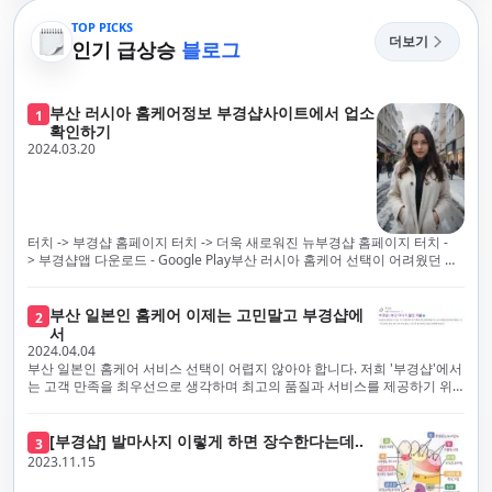
TOP PICKS
더보기
인기 급상승
블로그
부산 러시아 홈케어정보 부경샵사이트에서 업소
1
확인하기
2024.03.20
터치 -> 부경샵 홈페이지 터치 -> 더욱 새로워진 뉴부경샵 홈페이지 터치 -
> 부경샵앱 다운로드 - Google Play부산 러시아 홈케어 선택이 어려웠던 시
절은 이제 끝났습니다! 부경샵을 통해 최상의 마사지 서비스와 품질을 체험
해 보세요. 부경샵은 고객의 만족을 가장 중요하게 생각하며, 이를 위해 서비
스의 모든 과정을 후불제로 운영합니다. 이는 고객님의 최대 편의를 보장하
부산 일본인 홈케어 이제는 고민말고 부경샵에
2
기 위한 부경샵의 약속입니다.부경샵은 현장에서 바로 고객님께 서비스를
서
제공하는 깨끗하고 전문적으로 훈련된 관리사들을 다수 보유하고 있음을 자
2024.04.04
랑스럽게 생각합니다. 이는 프리미엄 부산 러시아 홈케어 경험을 제공하기
부산 일본인 홈케어 서비스 선택이 어렵지 않아야 합니다. 저희 '부경샵'에서
위한 부경샵의 노력의 일환입니다.현 시대의 불확실성 속에서, 안전은 부경
는 고객 만족을 최우선으로 생각하며 최고의 품질과 서비스를 제공하기 위
샵의 최우선 과제입니다. 이에 따라, 부경샵은 100% 후불제를 시행하고 있
해 노력하고 있습니다. 이는 고객님의 궁극적인 편의를 보장하기 위해 우리
으며, 코로나19 상황 속에서도 대표 매니저들이 건강 진단서를 꼼꼼히 확인
가 모든 서비스를 후불제로 운영하는 주된 이유입니다. 부경샵은 고객님께
하고 개인의 건강 상태를 지속적으로 모니터링합니다.예약금을 요구하는 업
프리미엄 부산 일본인 홈케어 경험을 제공하고자 현장에서 직접 깨끗하고
[부경샵] 발마사지 이렇게 하면 장수한다는데..
3
체보다는 부경샵과 같이 안전과 고객 편의를 최우선으로 생각하는 업체를
전문적으로 훈련된 관리사를 다수 보유하고 있음을 자랑스럽게 여깁니다.
2023.11.15
선택하는 것이 중요합니다.부산에서 러시아 홈케어를 전문으로 하는 부경샵
현대 사회의 불확실성 속에서, 부경샵은 안전을 최우선으로 여기며, 이를 위
은, 항상 후불제로 운영하면서 청결과 안전을 가장 중요하게 여깁니다. 부산
해 100% 후불제 시행은 물론, 코로나19 상황에서도 관리사들의 건강 진단