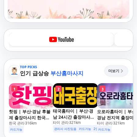
1
/
1
TOP PICKS
더보기
인기 급상승
부산홈마사지
1
2
3
태국홈타이 | 부산·경
핫핑 | 부산·경남 후불
오로라홈타이 | 부산
남 24시간 출장마사지
제 출장마사지 한국인
경남 전지역 출장마
타이 관리
321
km
후불제/해운대,사상,광
한국 관리
316
km
타이 관리
321
km
관리사
지 24시간 홈타이
안리,남포동,구포,덕천,
관리사 사진있음
카드가능
2인이상 할인
업소 이벤트중
카드가능
카드가능
명지,민락,수영,동래,남