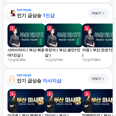
산,구서,연산,서면,재
송,센텀,송도,자갈치,하
TOP PICKS
더보기
단,다대포,범일,범천,우
인기 급상승
1인샵
동,마린시티,송정,기장,
정관,일광,망미,토곡,시
1
2
3
청,양정,초량,사직,온
천,미남,만덕,괴정,학
장,금사,서동,반여,반
송,명륜,남천,대연,문
사바이타이 ( 부산.해운
유진아 ( 부산.광안1인
아영 ( 부산.전포1인
현,부전,개금,가야,주
대1인샵 )
샵 )
)
례,괘법,학장,강서,신
1인샵
323
km
1인샵
321
km
1인샵
318
km
호,서구,암남
TOP PICKS
더보기
인기 급상승
마사지샵
1
2
3
아크로 ( 부산.해운대 )
아이비 ( 부산 )
TOP테라피 ( 부산.