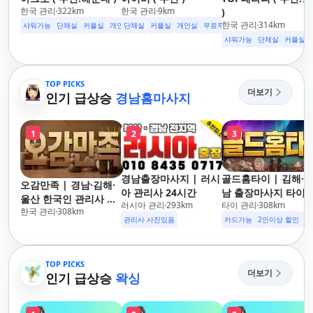
한국 관리
322
km
한국 관리
9
km
)
한국 관리
314
km
샤워가능
단체실
커플실
개인실
단체실
수면가능
커플실
무료주차
개인실
24시영업
무료주차
수면가능
샤워가능
샤워가능
단체실
커플실
TOP PICKS
더보기
인기 급상승
경남홈마사지
1
2
3
경남출장마사지 | 러시
골드홈타이 | 김해·
오감만족 | 경남·김해·
아 관리사 24시간
남 출장마사지 타이·
울산 한국인 관리사 출
러시아 관리
293
km
타이 관리
308
km
로마·스웨디시
한국 관리
308
km
장마사지
관리사 사진있음
카드가능
2인이상 할인
주
TOP PICKS
더보기
인기 급상승
왁싱