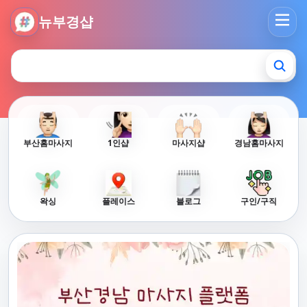
뉴부경샵 - 부산 마사지 사이트 부산마사지 부산홈타이 부산출
뉴부경샵
부산홈마사지
1인샵
마사지샵
경남홈마사지
왁싱
플레이스
블로그
구인/구직