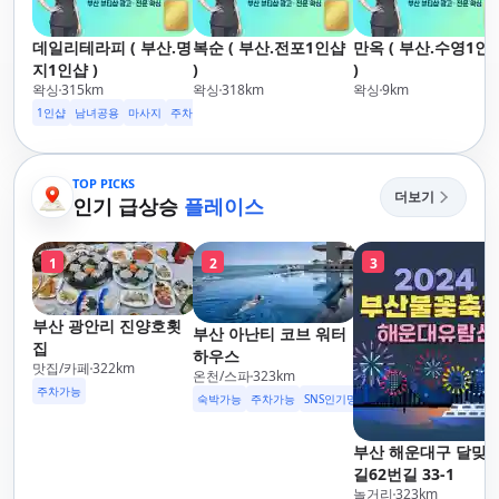
데일리테라피 ( 부산.명
복순 ( 부산.전포1인샵
만옥 ( 부산.수영1인
지1인샵 )
)
)
왁싱
315
km
왁싱
318
km
왁싱
9
km
1인샵
남녀공용
마사지
주차가능
TOP PICKS
더보기
인기 급상승
플레이스
1
2
3
부산 광안리 진양호횟
부산 아난티 코브 워터
집
하우스
맛집/카페
322
km
온천/스파
323
km
주차가능
숙박가능
주차가능
SNS인기명소
부산 해운대구 달맞
길62번길 33-1
놀거리
323
km