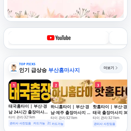
1
/
1
TOP PICKS
더보기
인기 급상승
부산홈마사지
1
2
3
태국홈타이 | 부산·경
하니홈타이 | 부산·경
핫홈타이 | 부산·경
남 24시간 출장마사지
남·제주 출장마사지 타
태국 출장마사지 30
타이 관리
321
km
후불제/해운대,사상,광
타이 관리
321
km
타이 관리
321
km
이·아로마 전문
도착 카드가능 24시
안리,남포동,구포,덕천,
관리사 사진있음
카드가능
2인이상 할인
업소 이벤트중
운대,사상,광안리,남
카드가능
관리사 사진있음
명지,민락,수영,동래,남
동,구포,덕천,명지,민