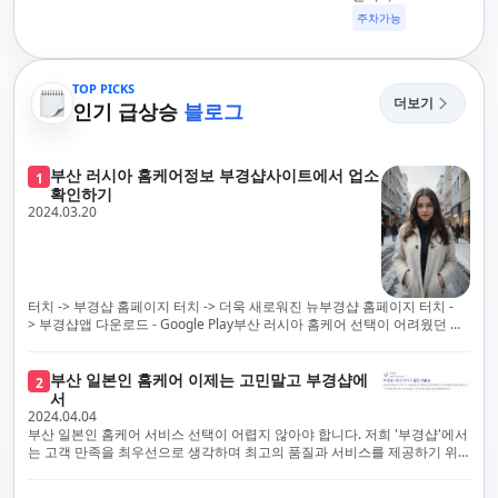
주차가능
TOP PICKS
더보기
인기 급상승
블로그
부산 러시아 홈케어정보 부경샵사이트에서 업소
1
확인하기
2024.03.20
터치 -> 부경샵 홈페이지 터치 -> 더욱 새로워진 뉴부경샵 홈페이지 터치 -
> 부경샵앱 다운로드 - Google Play부산 러시아 홈케어 선택이 어려웠던 시
절은 이제 끝났습니다! 부경샵을 통해 최상의 마사지 서비스와 품질을 체험
해 보세요. 부경샵은 고객의 만족을 가장 중요하게 생각하며, 이를 위해 서비
스의 모든 과정을 후불제로 운영합니다. 이는 고객님의 최대 편의를 보장하
부산 일본인 홈케어 이제는 고민말고 부경샵에
2
기 위한 부경샵의 약속입니다.부경샵은 현장에서 바로 고객님께 서비스를
서
제공하는 깨끗하고 전문적으로 훈련된 관리사들을 다수 보유하고 있음을 자
2024.04.04
랑스럽게 생각합니다. 이는 프리미엄 부산 러시아 홈케어 경험을 제공하기
부산 일본인 홈케어 서비스 선택이 어렵지 않아야 합니다. 저희 '부경샵'에서
위한 부경샵의 노력의 일환입니다.현 시대의 불확실성 속에서, 안전은 부경
는 고객 만족을 최우선으로 생각하며 최고의 품질과 서비스를 제공하기 위
샵의 최우선 과제입니다. 이에 따라, 부경샵은 100% 후불제를 시행하고 있
해 노력하고 있습니다. 이는 고객님의 궁극적인 편의를 보장하기 위해 우리
으며, 코로나19 상황 속에서도 대표 매니저들이 건강 진단서를 꼼꼼히 확인
가 모든 서비스를 후불제로 운영하는 주된 이유입니다. 부경샵은 고객님께