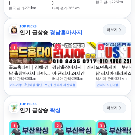
한국 관리
226
km
)
)
한국 관리
271
km
타이 관리
265
km
TOP PICKS
더보기
인기 급상승
경남홈마사지
1
2
3
골드홈타이 | 김해·경
경남출장마사지 | 러시
모던홈케어 | 부산·
남 출장마사지 타이·아
아 관리사 24시간
남 러시아 테라피스
타이 관리
308
km
러시아 관리
293
km
러시아 관리
321
km
로마·스웨디시
방문 마사지
카드가능
2인이상 할인
주간할인
관리사 사진있음
후기할인
생일할인
군인할인
관리사 사진있음
TOP PICKS
더보기
인기 급상승
왁싱
1
2
3