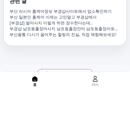
관련 글
부산 러시아 홈케어정보 부경샵사이트에서 업소확인하기
부산 일본인 홈케어 이제는 고민말고 부경샵에서
[부경샵] 발마사지 이렇게 하면 장수한다는데..
부경샵 남포동출장마사지 남포동출장안마 남포동출장아로마
남포동홈마사지 남포동마사지출장
부산꿀통 디시가 끌어주는 힐링의 진실, 직접 체험해보세요!
PC 버젼으로 보기
홈으로
사이트맵
홈
마이
위치기반서비스 이용약관
개인정보처리방침
이용약관
사업자정보
서비스 정보중개자로서, 서비스제공의 당사가 아니라는 사실을 고
지하며, 서비스의 예약, 이용 및 환불 등과 관련된 의무와 책임은 각