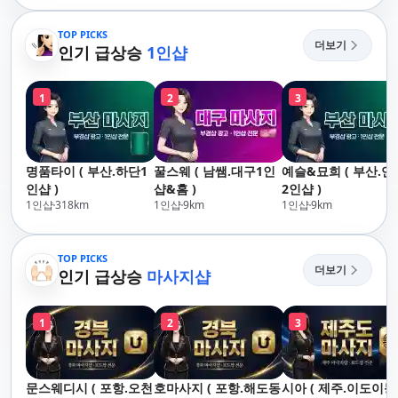
산,구서,연산,서면,재
락,수영,동래,남산,구
송,센텀,송도,자갈치,하
서,연산,서면,재송,센
TOP PICKS
더보기
단,다대포,범일,범천,우
인기 급상승
1인샵
텀,송도,자갈치,하단
동,마린시티,송정,기장,
대포,범일,범천,우동
정관,일광,망미,토곡,시
린시티,송정,기장,정
1
2
3
청,양정,초량,사직,온
일광,망미,토곡,시청
천,미남,만덕,괴정,학
정,초량,사직,온천,미
장,금사,서동,반여,반
남,만덕,괴정,학장,금
송,명륜,남천,대연,문
사,서동,반여,반송,명
명품타이 ( 부산.하단1
꿀스웨 ( 남쌤.대구1인
예슬&묘희 ( 부산.연
현,부전,개금,가야,주
륜,남천,대연,문현,부
인샵 )
샵&홈 )
2인샵 )
례,괘법,학장,강서,신
전,개금,가야,주례,괘
1인샵
318
km
1인샵
9
km
1인샵
9
km
호,서구,암남
법,학장,강서,신호,서
구,암남
TOP PICKS
더보기
인기 급상승
마사지샵
1
2
3
문스웨디시 ( 포항.오천
호마사지 ( 포항.해도동
시아 ( 제주.이도이동 