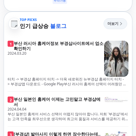
주차가능
TOP PICKS
더보기
인기 급상승
블로그
부산 러시아 홈케어정보 부경샵사이트에서 업소
1
확인하기
2024.03.20
터치 -> 부경샵 홈페이지 터치 -> 더욱 새로워진 뉴부경샵 홈페이지 터치 -
> 부경샵앱 다운로드 - Google Play부산 러시아 홈케어 선택이 어려웠던 시
절은 이제 끝났습니다! 부경샵을 통해 최상의 마사지 서비스와 품질을 체험
해 보세요. 부경샵은 고객의 만족을 가장 중요하게 생각하며, 이를 위해 서비
스의 모든 과정을 후불제로 운영합니다. 이는 고객님의 최대 편의를 보장하
부산 일본인 홈케어 이제는 고민말고 부경샵에
2
기 위한 부경샵의 약속입니다.부경샵은 현장에서 바로 고객님께 서비스를
서
제공하는 깨끗하고 전문적으로 훈련된 관리사들을 다수 보유하고 있음을 자
2024.04.04
랑스럽게 생각합니다. 이는 프리미엄 부산 러시아 홈케어 경험을 제공하기
부산 일본인 홈케어 서비스 선택이 어렵지 않아야 합니다. 저희 '부경샵'에서
위한 부경샵의 노력의 일환입니다.현 시대의 불확실성 속에서, 안전은 부경
는 고객 만족을 최우선으로 생각하며 최고의 품질과 서비스를 제공하기 위
샵의 최우선 과제입니다. 이에 따라, 부경샵은 100% 후불제를 시행하고 있
해 노력하고 있습니다. 이는 고객님의 궁극적인 편의를 보장하기 위해 우리
으며, 코로나19 상황 속에서도 대표 매니저들이 건강 진단서를 꼼꼼히 확인
가 모든 서비스를 후불제로 운영하는 주된 이유입니다. 부경샵은 고객님께
하고 개인의 건강 상태를 지속적으로 모니터링합니다.예약금을 요구하는 업
프리미엄 부산 일본인 홈케어 경험을 제공하고자 현장에서 직접 깨끗하고
[부경샵] 발마사지 이렇게 하면 장수한다는데..
3