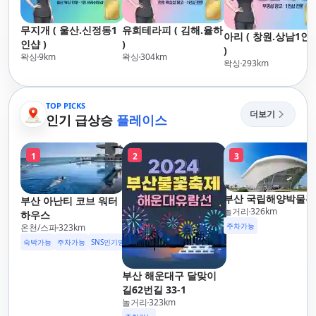
무지개 ( 울산.신정동1
유희테라피 ( 김해.율하
아리 ( 창원.상남1인
인샵 )
)
)
왁싱
9
km
왁싱
304
km
왁싱
293
km
TOP PICKS
더보기
인기 급상승
플레이스
1
2
3
부산 국립해양박물관
부산 아난티 코브 워터
놀거리
326
km
하우스
주차가능
온천/스파
323
km
숙박가능
주차가능
SNS인기명소
부산 해운대구 달맞이
길62번길 33-1
놀거리
323
km