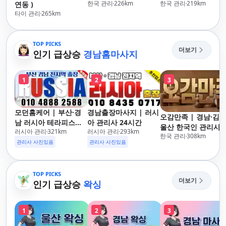
한국 관리
226
km
한국 관리
219
km
연동 )
타이 관리
265
km
TOP PICKS
더보기
인기 급상승
경남홈마사지
1
2
3
모던홈케어 | 부산·경
경남출장마사지 | 러시
오감만족 | 경남·김해
남 러시아 테라피스트
아 관리사 24시간
울산 한국인 관리사 
러시아 관리
321
km
러시아 관리
293
km
방문 마사지
한국 관리
308
km
장마사지
관리사 사진있음
관리사 사진있음
TOP PICKS
더보기
인기 급상승
왁싱
1
2
3