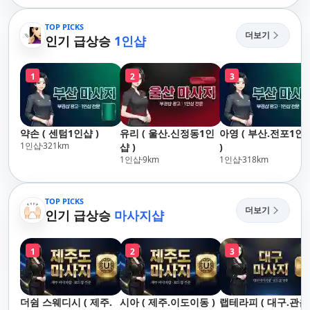
산,구서,연산,서면,재
락,수영,동래,남산,구
송,센텀,송도,자갈치,하
서,연산,서면,재송,센
TOP PICKS
더보기
단,다대포,범일,범천,우
인기 급상승
1인샵
텀,송도,자갈치,하단
동,마린시티,송정,기장,
대포,범일,범천,우동
정관,일광,망미,토곡,시
린시티,송정,기장,정
1
2
3
청,양정,초량,사직,온
일광,망미,토곡,시청
천,미남,만덕,괴정,학
정,초량,사직,온천,미
장,금사,서동,반여,반
남,만덕,괴정,학장,금
송,명륜,남천,대연,문
사,서동,반여,반송,명
약손 ( 센텀1인샵 )
유리 ( 울산.신정동1인
아영 ( 부산.전포1인
현,부전,개금,가야,주
륜,남천,대연,문현,부
1인샵
321
km
샵 )
)
례,괘법,학장,강서,신
전,개금,가야,주례,괘
1인샵
9
km
1인샵
318
km
호,서구,암남
법,학장,강서,신호,서
구,암남
TOP PICKS
더보기
인기 급상승
마사지샵
1
2
3
더쉼 스웨디시 ( 제주.
시아 ( 제주.이도이동 )
랩테라피 ( 대구.관음 