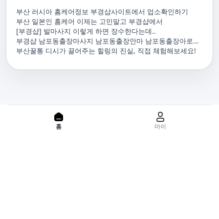
부산 러시아 홈케어정보 부경샵사이트에서 업소확인하기
부산 일본인 홈케어 이제는 고민말고 부경샵에서
[부경샵] 발마사지 이렇게 하면 장수한다는데..
부경샵 남포동출장마사지 남포동출장안마 남포동출장아로마
남포동홈마사지 남포동마사지출장
부산꿀통 디시가 끌어주는 힐링의 진실, 직접 체험해보세요!
PC 버젼으로 보기
홈
마이
홈으로
사이트맵
위치기반서비스 이용약관
개인정보처리방침
이용약관
사업자정보
서비스 정보중개자로서, 서비스제공의 당사가 아니라는 사실을 고
지하며, 서비스의 예약, 이용 및 환불 등과 관련된 의무와 책임은 각
서비스 제공자에게 있으며, 건진 플랫폼입니다. 업소의 불법적 행위