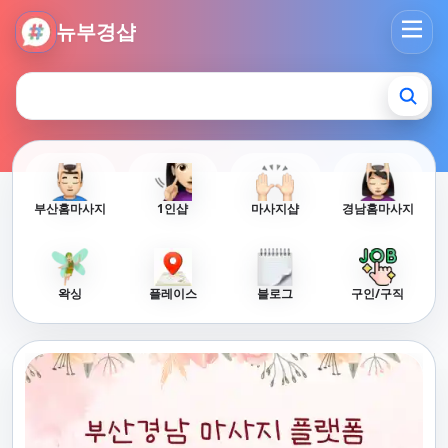
뉴부경샵 - 부산 마사지 사이트 부산마사지 부산홈타이 부산출
뉴부경샵
부산홈마사지
1인샵
마사지샵
경남홈마사지
왁싱
플레이스
블로그
구인/구직