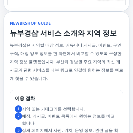
기 위해 부경샵은 계속해서 훌륭한 관리사들을 모집하고 있답니다. 부산 출
120,000원태국인 관리사 힐링 VIP 코스 90분에 70,000원, 120분에 90,000
게 가장 적합한 사람을 찾아주는 것이 부경샵의 가장 큰 장점이라 할 수 있습
주급
정기적으로 받는 마사지입니다.2. 타이 마사지 타이 마사지는 동양의 전통
장을 원하실 때는 언제든지 후불제로 예약하실 수 있어요, 이점 참고해주세
원 코스에 대한 궁금증이 있으시다면, 전화를 통한 상담을 추천드립니다.
니다. 부정확한 예약 시스템, 불편한 과정 없이 편리하게 사람들의 힐링을 도
적인 마사지 방법으로, 신체의 스트레칭과 압력 포인트를 조합하여 신체의
요. 사전에 예약하시면 더욱 쾌적한 부산 러시아 홈케어 서비스를 경험하실
부산 일본인 홈케어는 대면 서비스의 특성상, 직접 통화를 통한 문의와 예약
울 수 있는 이런 부경샵에서 예약하시는 것을 추천드립니다.때론, 그냥 누워
균형을 맞추는 데 중점을 둡니다. 이 마사지는 유연성을 증진시키고 근육의
수 있을 거예요. 마지막으로, 부산 러시아 홈케어 서비스를 이용하기 전에,
이 이용 과정을 더욱 원활하게 만들어줍니다. 고객님의 선호사항을 알려주
서 편안히 마사지 받고 싶은 날이 있습니다. 이러한 소망을 이뤄줄 수 있는
긴장을 풀어주며, 신체의 에너지 흐름을 개선하는 데 도움을 줍니다. 타이 마
주의사항을 잘 확인하신 후 예약을 진행해주시면 됩니다.부경샵 서비스에
시면, 부경샵은 그에 최적화된 서비스를 제공하기 위해 최선을 다할 것입니
부산꿀통 디시에서 제공하는 서비스는 여러분에게 새로운 힐링의 기회를 제
NEWBKSHOP GUIDE
사지는 신체의 긴장을 풀어주고, 스트레스를 감소시키며, 전반적인 신체 기
대한 많은 관심 덕분에, 부경샵은 필요한 요구 사항들을 간단하게 필수적인
다. 언제든지 필요하실 때, 편리한 상담과 지원이 준비되어 있으니 주저하지
공할 것입니다. 결론적으로 보면, 이처럼 부산꿀통 디시를 통해 제공받는 마
능을 개선하는 데 효과적입니다.3. 샤이츠 마사지 샤이츠 마사지는 일본에
것들로 정리했어요. 이 가이드라인을 따라주시면, 서비스 이용 중에 문제가
뉴부경샵 서비스 소개와 지역 정보
마시고 연락 주세요. 부산 일본인 홈케어 이용 방법에 대해서는, 서비스의
사지는 여러분의 체질 개선, 스트레스 해소, 마음의 안정 등 다양한 효능을
서 유래한 마사지 방법으로, 의자에 앉은 상태에서 받을 수 있어 사무실이나
생기지 않을 거예요. 첫째로, 너무 많은 알코올을 섭취해 만취 상태일 경우에
핵심은 바로 고객님의 현재 위치에서 직접 찾아가는 것입니다. 이 방식을 통
가져다줍니다. 이와 같이 부산꿀통 디시의 마사지는 여러분의 건강을 지키
집에서도 쉽게 즐길 수 있습니다. 이 마사지는 특히 허리와 어깨의 피로를 해
는 서비스 이용에 제한을 두고 있어요. 이럴 때는 다음 번에 이용해 주시는
해 고객님은 어떠한 방해도 받지 않고, 부산,경남 내 모텔, 호텔, 자택, 원룸
는데 큰 도움을 줌은 물론, 일상에서 쌓인 스트레스를 해소하고 힐링하는 시
소하는 데 효과적이며, 신체의 전반적인 이완을 도와 스트레스 감소에 도움
게 좋아요.서비스 당일에는 부경샵과의 원활한 의사소통이 중요해요, 그래
뉴부경샵은 지역별 매장 정보, 커뮤니티 게시글, 이벤트, 구인
등, 자신만의 공간에서 편안한 맞춤형 마사지를 받으실 수 있습니다. 최근
간을 가질 수 있게 해줍니다. 그리고 이런 부산꿀통 디시의 서비스를 편리하
을 줍니다. 샤이츠 마사지는 짧은 시간에 효과적인 이완을 제공하여, 바쁜 일
서 공중전화나 발신 제한으로는 연락이 어려워요. 또한, 자주 예약을 취소하
의 코로나19 사태와 경제적 어려움을 고려하여, 부산, 경남에서 집처럼 편안
게 예약하고 이용할 수 있게 도와주는 '부경샵' 어플은 부산과 경남 지역에서
상 속에서 짧은 휴식을 필요로 하는 현대인에게 적합합니다.4. 발 마사지 발
구직, 매장 양도 정보를 한 화면에서 비교할 수 있도록 구성한
거나 예약 없이 나타나지 않는 경우, 앞으로 예약하기가 어려워질 수 있으니
한 마사지 서비스를 제공하기 위해 노력하고 있습니다. 부경샵의 주된 목적
최고의 마사지 어플로 추천받고 있습니다. 복잡한 예약 과정 없이, 부담 없이
마사지는 발과 발목을 중심으로 이루어지는 마사지로, 신체의 균형을 유지
이 점 유념해 주세요. 부경샵 의 독특함을 시간을 허비하지 않고, 합리적인
은 고객님들이 긴장을 해소하고 새로운 활력을 얻을 수 있는 피난처를 마련
부산꿀통 디시의 서비스를 이용하려는 분들께 부경샵 어플을 강력히 추천드
지역 정보 플랫폼입니다. 부산과 경남권 주요 지역의 최신 게
하고 전반적인 피로를 풀어주는 데 중점을 둡니다. 이 마사지는 발의 압력점
가격으로 경험해 보세요.터치 -> 부경샵 홈페이지 터치 -> 더욱 새로워진 뉴
하는 것입니다. 또한, 부경샵 한국과 태국, 일본에서 온 관리사 중 선택이 가
립니다.여러분의 건강과 힐링을 위해, 부산꿀통 디시와 부경샵이 함께하며,
을 자극하여 혈액 순환을 촉진시키고, 신체의 다른 부분으로의 에너지 흐름
부경샵 홈페이지 터치 -> 부경샵앱 다운로드 - Google Play
능하며, 다른 곳에서 찾아볼 수 없는 독특한 기술과 마음가짐을 가진 관리사
모든 고민과 걱정 속에서 여러분을 위로하고 도와드리겠습니다. 부산꿀통
시글과 관련 서비스를 내부 링크로 연결해 원하는 정보를 빠르
을 개선합니다. 발 마사지는 특히 장시간 서 있거나 걷는 일이 많은 사람들에
를 자랑합니다. 이러한 품질은 비교할 수 없는 수준입니다. 서비스의 질을
디시와 함께라면 여러분은 더 이상 고통스럽게 진통을 겪지 않아도 됩니다.
게 추천되며, 발의 피로 뿐만 아니라 전체적인 신체의 건강과 웰빙에도 긍정
게 찾을 수 있습니다.
더욱 높이기 위해, 부경샵은 지속적으로 우수한 일본인 관리사를 모집 중입
부산꿀통 디시의 건강한 마사지와 쾌적한 분위기 속에서 행복과 건강을 찾
적인 영향을 줍니다.부경샵 앱을 통해 부산 남포동 지역의 고객들은 이러한
니다. 부산 일본인 홈케어 예약을 원하실 때는 어떤 코스를 선택하시든지 후
아보세요!
다양한 종류의 마사지를 간편하게 예약하고, 자신의 필요와 선호에 맞는 맞
불제로 진행됨을 알려드립니다. 미리 편한 시간을 예약하시면, 더욱 쾌적한
춤형 서비스를 즐길 수 있습니다.출장마사지는 부경샵 ↓↓↓ 클릭
서비스를 경험하실 수 있습니다. 마지막으로 부산 일본인 홈케어 서비스를
https://bkshop.kr/더욱 새로워진 출장마사지 뉴부경샵↓↓↓ 클릭
이용하시기 전에, 아래 주의사항을 상세히 확인하시고 예약을 진행해 주시
이용 절차
https://newbkshop.com/출장마사지 부경샵앱 다운로드↓↓↓ 클릭
기 바랍니다. 부경샵 서비스에 대한 높은 수요를 감안하여, 이용 요건을 간
https://play.google.com/store/apps/details?
소화하여 필수적인 사항으로 명시했습니다. 이 가이드라인을 따르시면, 서
지역 또는 카테고리를 선택합니다.
1
id=com.appsweb.appS2017110359fc218cea16b_5a02f85a77c64&hl=ko&gl
비스 이용 중 문제가 발생하지 않을 것입니다. 특히, 과도한 알코올 섭취로
매장, 게시글, 이벤트 목록에서 원하는 정보를 비교
2
인해 만취 상태에서는 서비스 이용에 제한을 두고 있음을 명확히 합니다. 이
러한 상태에서는 다음 기회에 이용해 주시길 부탁드립니다. 서비스 도착 시
합니다.
원활한 의사소통이 이루어질 수 있도록, 저희와의 연락이 반드시 가능해야
상세 페이지에서 사진, 위치, 운영 정보, 관련 글을 확
3
합니다. 이에 공중전화 사용이나 발신 번호 표시 제한으로의 통화는 받지 않