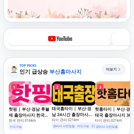
1
/
1
TOP PICKS
더보기
인기 급상승
부산홈마사지
1
2
3
태국홈타이 | 부산·경
핫핑 | 부산·경남 후불
핫홈타이 | 부산·경
남 24시간 출장마사지
제 출장마사지 한국인
태국 출장마사지 30
타이 관리
321
km
후불제/해운대,사상,광
한국 관리
316
km
타이 관리
321
km
관리사
도착 카드가능 24시
안리,남포동,구포,덕천,
관리사 사진있음
카드가능
2인이상 할인
업소 이벤트중
운대,사상,광안리,남
카드가능
관리사 사진있음
명지,민락,수영,동래,남
동,구포,덕천,명지,민