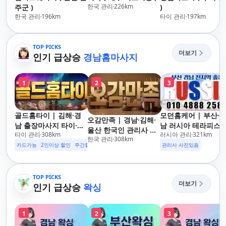
한국 관리
226
km
주군 )
)
한국 관리
196
km
타이 관리
197
km
TOP PICKS
더보기
인기 급상승
경남홈마사지
1
2
3
골드홈타이 | 김해·경
모던홈케어 | 부산·
오감만족 | 경남·김해·
남 출장마사지 타이·아
남 러시아 테라피스
울산 한국인 관리사 출
타이 관리
308
km
러시아 관리
321
km
로마·스웨디시
방문 마사지
한국 관리
308
km
장마사지
카드가능
2인이상 할인
주간할인
후기할인
생일할인
군인할인
관리사 사진있음
TOP PICKS
더보기
인기 급상승
왁싱
1
2
3