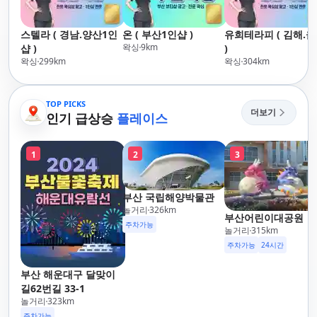
스텔라 ( 경남.양산1인
온 ( 부산1인샵 )
유희테라피 ( 김해.
왁싱
9
km
샵 )
)
왁싱
299
km
왁싱
304
km
TOP PICKS
더보기
인기 급상승
플레이스
1
2
3
부산 국립해양박물관
놀거리
326
km
부산어린이대공원
주차가능
놀거리
315
km
주차가능
24시간
부산 해운대구 달맞이
길62번길 33-1
놀거리
323
km
주차가능