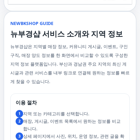
기 위해 부경샵은 계속해서 훌륭한 관리사들을 모집하고 있답니다. 부산 출
120,000원태국인 관리사 힐링 VIP 코스 90분에 70,000원, 120분에 90,000
게 가장 적합한 사람을 찾아주는 것이 부경샵의 가장 큰 장점이라 할 수 있습
주급
정기적으로 받는 마사지입니다.2. 타이 마사지 타이 마사지는 동양의 전통
장을 원하실 때는 언제든지 후불제로 예약하실 수 있어요, 이점 참고해주세
원 코스에 대한 궁금증이 있으시다면, 전화를 통한 상담을 추천드립니다.
니다. 부정확한 예약 시스템, 불편한 과정 없이 편리하게 사람들의 힐링을 도
적인 마사지 방법으로, 신체의 스트레칭과 압력 포인트를 조합하여 신체의
요. 사전에 예약하시면 더욱 쾌적한 부산 러시아 홈케어 서비스를 경험하실
부산 일본인 홈케어는 대면 서비스의 특성상, 직접 통화를 통한 문의와 예약
울 수 있는 이런 부경샵에서 예약하시는 것을 추천드립니다.때론, 그냥 누워
균형을 맞추는 데 중점을 둡니다. 이 마사지는 유연성을 증진시키고 근육의
수 있을 거예요. 마지막으로, 부산 러시아 홈케어 서비스를 이용하기 전에,
이 이용 과정을 더욱 원활하게 만들어줍니다. 고객님의 선호사항을 알려주
서 편안히 마사지 받고 싶은 날이 있습니다. 이러한 소망을 이뤄줄 수 있는
긴장을 풀어주며, 신체의 에너지 흐름을 개선하는 데 도움을 줍니다. 타이 마
주의사항을 잘 확인하신 후 예약을 진행해주시면 됩니다.부경샵 서비스에
시면, 부경샵은 그에 최적화된 서비스를 제공하기 위해 최선을 다할 것입니
부산꿀통 디시에서 제공하는 서비스는 여러분에게 새로운 힐링의 기회를 제
NEWBKSHOP GUIDE
사지는 신체의 긴장을 풀어주고, 스트레스를 감소시키며, 전반적인 신체 기
대한 많은 관심 덕분에, 부경샵은 필요한 요구 사항들을 간단하게 필수적인
다. 언제든지 필요하실 때, 편리한 상담과 지원이 준비되어 있으니 주저하지
공할 것입니다. 결론적으로 보면, 이처럼 부산꿀통 디시를 통해 제공받는 마
능을 개선하는 데 효과적입니다.3. 샤이츠 마사지 샤이츠 마사지는 일본에
것들로 정리했어요. 이 가이드라인을 따라주시면, 서비스 이용 중에 문제가
뉴부경샵 서비스 소개와 지역 정보
마시고 연락 주세요. 부산 일본인 홈케어 이용 방법에 대해서는, 서비스의
사지는 여러분의 체질 개선, 스트레스 해소, 마음의 안정 등 다양한 효능을
서 유래한 마사지 방법으로, 의자에 앉은 상태에서 받을 수 있어 사무실이나
생기지 않을 거예요. 첫째로, 너무 많은 알코올을 섭취해 만취 상태일 경우에
핵심은 바로 고객님의 현재 위치에서 직접 찾아가는 것입니다. 이 방식을 통
가져다줍니다. 이와 같이 부산꿀통 디시의 마사지는 여러분의 건강을 지키
집에서도 쉽게 즐길 수 있습니다. 이 마사지는 특히 허리와 어깨의 피로를 해
는 서비스 이용에 제한을 두고 있어요. 이럴 때는 다음 번에 이용해 주시는
해 고객님은 어떠한 방해도 받지 않고, 부산,경남 내 모텔, 호텔, 자택, 원룸
는데 큰 도움을 줌은 물론, 일상에서 쌓인 스트레스를 해소하고 힐링하는 시
소하는 데 효과적이며, 신체의 전반적인 이완을 도와 스트레스 감소에 도움
게 좋아요.서비스 당일에는 부경샵과의 원활한 의사소통이 중요해요, 그래
뉴부경샵은 지역별 매장 정보, 커뮤니티 게시글, 이벤트, 구인
등, 자신만의 공간에서 편안한 맞춤형 마사지를 받으실 수 있습니다. 최근
간을 가질 수 있게 해줍니다. 그리고 이런 부산꿀통 디시의 서비스를 편리하
을 줍니다. 샤이츠 마사지는 짧은 시간에 효과적인 이완을 제공하여, 바쁜 일
서 공중전화나 발신 제한으로는 연락이 어려워요. 또한, 자주 예약을 취소하
의 코로나19 사태와 경제적 어려움을 고려하여, 부산, 경남에서 집처럼 편안
게 예약하고 이용할 수 있게 도와주는 '부경샵' 어플은 부산과 경남 지역에서
상 속에서 짧은 휴식을 필요로 하는 현대인에게 적합합니다.4. 발 마사지 발
구직, 매장 양도 정보를 한 화면에서 비교할 수 있도록 구성한
거나 예약 없이 나타나지 않는 경우, 앞으로 예약하기가 어려워질 수 있으니
한 마사지 서비스를 제공하기 위해 노력하고 있습니다. 부경샵의 주된 목적
최고의 마사지 어플로 추천받고 있습니다. 복잡한 예약 과정 없이, 부담 없이
마사지는 발과 발목을 중심으로 이루어지는 마사지로, 신체의 균형을 유지
이 점 유념해 주세요. 부경샵 의 독특함을 시간을 허비하지 않고, 합리적인
은 고객님들이 긴장을 해소하고 새로운 활력을 얻을 수 있는 피난처를 마련
부산꿀통 디시의 서비스를 이용하려는 분들께 부경샵 어플을 강력히 추천드
지역 정보 플랫폼입니다. 부산과 경남권 주요 지역의 최신 게
하고 전반적인 피로를 풀어주는 데 중점을 둡니다. 이 마사지는 발의 압력점
가격으로 경험해 보세요.터치 -> 부경샵 홈페이지 터치 -> 더욱 새로워진 뉴
하는 것입니다. 또한, 부경샵 한국과 태국, 일본에서 온 관리사 중 선택이 가
립니다.여러분의 건강과 힐링을 위해, 부산꿀통 디시와 부경샵이 함께하며,
을 자극하여 혈액 순환을 촉진시키고, 신체의 다른 부분으로의 에너지 흐름
부경샵 홈페이지 터치 -> 부경샵앱 다운로드 - Google Play
능하며, 다른 곳에서 찾아볼 수 없는 독특한 기술과 마음가짐을 가진 관리사
모든 고민과 걱정 속에서 여러분을 위로하고 도와드리겠습니다. 부산꿀통
시글과 관련 서비스를 내부 링크로 연결해 원하는 정보를 빠르
을 개선합니다. 발 마사지는 특히 장시간 서 있거나 걷는 일이 많은 사람들에
를 자랑합니다. 이러한 품질은 비교할 수 없는 수준입니다. 서비스의 질을
디시와 함께라면 여러분은 더 이상 고통스럽게 진통을 겪지 않아도 됩니다.
게 추천되며, 발의 피로 뿐만 아니라 전체적인 신체의 건강과 웰빙에도 긍정
게 찾을 수 있습니다.
더욱 높이기 위해, 부경샵은 지속적으로 우수한 일본인 관리사를 모집 중입
부산꿀통 디시의 건강한 마사지와 쾌적한 분위기 속에서 행복과 건강을 찾
적인 영향을 줍니다.부경샵 앱을 통해 부산 남포동 지역의 고객들은 이러한
니다. 부산 일본인 홈케어 예약을 원하실 때는 어떤 코스를 선택하시든지 후
아보세요!
다양한 종류의 마사지를 간편하게 예약하고, 자신의 필요와 선호에 맞는 맞
불제로 진행됨을 알려드립니다. 미리 편한 시간을 예약하시면, 더욱 쾌적한
춤형 서비스를 즐길 수 있습니다.출장마사지는 부경샵 ↓↓↓ 클릭
서비스를 경험하실 수 있습니다. 마지막으로 부산 일본인 홈케어 서비스를
https://bkshop.kr/더욱 새로워진 출장마사지 뉴부경샵↓↓↓ 클릭
이용하시기 전에, 아래 주의사항을 상세히 확인하시고 예약을 진행해 주시
이용 절차
https://newbkshop.com/출장마사지 부경샵앱 다운로드↓↓↓ 클릭
기 바랍니다. 부경샵 서비스에 대한 높은 수요를 감안하여, 이용 요건을 간
https://play.google.com/store/apps/details?
소화하여 필수적인 사항으로 명시했습니다. 이 가이드라인을 따르시면, 서
지역 또는 카테고리를 선택합니다.
1
id=com.appsweb.appS2017110359fc218cea16b_5a02f85a77c64&hl=ko&gl
비스 이용 중 문제가 발생하지 않을 것입니다. 특히, 과도한 알코올 섭취로
매장, 게시글, 이벤트 목록에서 원하는 정보를 비교
2
인해 만취 상태에서는 서비스 이용에 제한을 두고 있음을 명확히 합니다. 이
러한 상태에서는 다음 기회에 이용해 주시길 부탁드립니다. 서비스 도착 시
합니다.
원활한 의사소통이 이루어질 수 있도록, 저희와의 연락이 반드시 가능해야
상세 페이지에서 사진, 위치, 운영 정보, 관련 글을 확
3
합니다. 이에 공중전화 사용이나 발신 번호 표시 제한으로의 통화는 받지 않