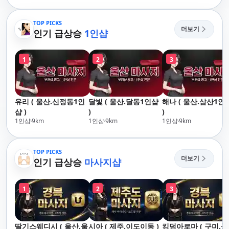
리,남포동,구포,덕천,명
산,구서,연산,서면,재
지,민락,수영,동래,남
송,센텀,송도,자갈치
산,구서,연산,서면,재
TOP PICKS
단,다대포,범일,범천
더보기
송,센텀,송도,자갈치,하
인기 급상승
1인샵
동,마린시티,송정,기
단,다대포,범일,범천,우
정관,일광,망미,토곡
동,마린시티,송정,기장,
청,양정,초량,사직,온
1
2
3
정관,일광,망미,토곡,시
천,미남,만덕,괴정,학
청,양정,초량,사직,온
장,금사,서동,반여,반
천,미남,만덕,괴정,학
송,명륜,남천,대연,문
장,금사,서동,반여,반
현,부전,개금,가야,주
유리 ( 울산.신정동1인
달빛 ( 울산.달동1인샵
해나 ( 울산.삼산1인
송,명륜,남천,대연,문
례,괘법,학장,강서,신
샵 )
)
)
현,부전,개금,가야,주
호,서구,암남
1인샵
9
km
1인샵
9
km
1인샵
9
km
례,괘법,학장,강서,신
호,서구,암남 아로마마
사지 타이마사지 출장
TOP PICKS
마사지 홈케어 홈타이
더보기
인기 급상승
마사지샵
1
2
3
딸기스웨디시 ( 울산.울
시아 ( 제주.이도이동 )
킹덤아로마 ( 구미.