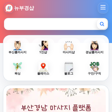
뉴부경샵 - 부산 마사지 사이트 부산마사지 부산홈타이 부산출
뉴부경샵
부산홈마사지
1인샵
마사지샵
경남홈마사지
왁싱
플레이스
블로그
구인/구직