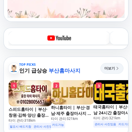
1
/
1
TOP PICKS
더보기
인기 급상승
부산홈마사지
1
2
3
태국홈타이 | 부산·
하니홈타이 | 부산·경
스피드홈타이 | 부산·
남 24시간 출장마사
남·제주 출장마사지 타
창원·김해·양산 출장마
타이 관리
321
km
후불제/해운대,사상,
타이 관리
321
km
이·아로마 전문
타이 관리
318
km
사지 홈케어 24시 카드
안리,남포동,구포,덕
관리사 사진있음
카드가능
카드가능
가능 해운대,사상,광안
필요시 배드지참
관리사 사진있음
명지,민락,수영,동래