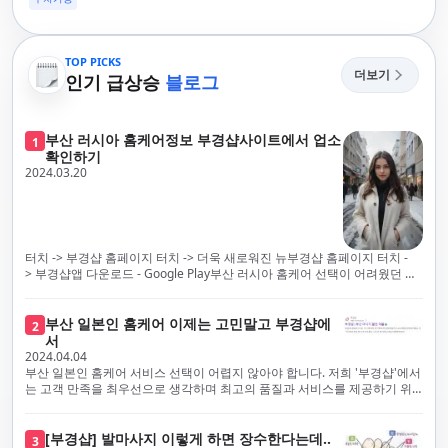
TOP PICKS
더보기
인기 급상승
블로그
부산 러시아 홈케어정보 부경샵사이트에서 업소
1
확인하기
2024.03.20
터치 -> 부경샵 홈페이지 터치 -> 더욱 새로워진 뉴부경샵 홈페이지 터치 -
> 부경샵앱 다운로드 - Google Play부산 러시아 홈케어 선택이 어려웠던 시
절은 이제 끝났습니다! 부경샵을 통해 최상의 마사지 서비스와 품질을 체험
해 보세요. 부경샵은 고객의 만족을 가장 중요하게 생각하며, 이를 위해 서비
스의 모든 과정을 후불제로 운영합니다. 이는 고객님의 최대 편의를 보장하
부산 일본인 홈케어 이제는 고민말고 부경샵에
2
기 위한 부경샵의 약속입니다.부경샵은 현장에서 바로 고객님께 서비스를
서
제공하는 깨끗하고 전문적으로 훈련된 관리사들을 다수 보유하고 있음을 자
2024.04.04
랑스럽게 생각합니다. 이는 프리미엄 부산 러시아 홈케어 경험을 제공하기
부산 일본인 홈케어 서비스 선택이 어렵지 않아야 합니다. 저희 '부경샵'에서
위한 부경샵의 노력의 일환입니다.현 시대의 불확실성 속에서, 안전은 부경
는 고객 만족을 최우선으로 생각하며 최고의 품질과 서비스를 제공하기 위
샵의 최우선 과제입니다. 이에 따라, 부경샵은 100% 후불제를 시행하고 있
해 노력하고 있습니다. 이는 고객님의 궁극적인 편의를 보장하기 위해 우리
으며, 코로나19 상황 속에서도 대표 매니저들이 건강 진단서를 꼼꼼히 확인
가 모든 서비스를 후불제로 운영하는 주된 이유입니다. 부경샵은 고객님께
하고 개인의 건강 상태를 지속적으로 모니터링합니다.예약금을 요구하는 업
프리미엄 부산 일본인 홈케어 경험을 제공하고자 현장에서 직접 깨끗하고
[부경샵] 발마사지 이렇게 하면 장수한다는데..
3