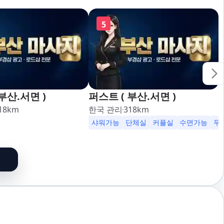
5
부산.서면 )
퍼스트 ( 부산.서면 )
18
km
한국 관리
318
km
가능
24시영업
샤워가능
단체실
커플실
수면가능
무