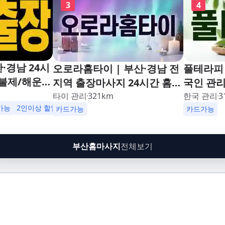
3
4
·경남 24시
오로라홈타이 | 부산·경남 전
풀테라피 
불제/해운
지역 출장마사지 24시간 홈타
국인 관
남포동,구포,
이
타이 관리
321
km
한국 관리
3
수영,동래,남
가능
2인이상 할인
업소 이벤트중
카드가능
카드가능
,재송,센텀,
,다대포,범
부산홈마사지
전체보기
린시티,송정,
망미,토곡,시
,온천,미남,
금사,서동,반
,대연,문현,
주례,괘법,학