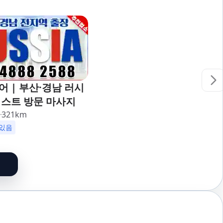
 | 부산·경남 러시
피스트 방문 마사지
리
321
km
할인
군인할인
있음