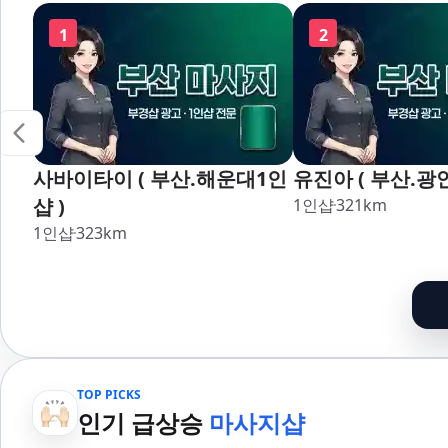
장,강서,신호,서
1
2
사바이타이 ( 부산.해운대1인
유진아 ( 부산.광
샵 )
1인샵
321
km
1인샵
323
km
TOP PICKS
인기 급상승
마사지샵