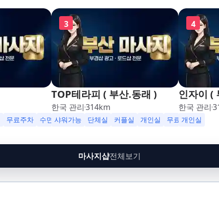
3
4
TOP테라피 ( 부산.동래 )
인자이 ( 
한국 관리
314
km
한국 관리
3
영업
실
무료주차
수면가능
샤워가능
샤워가능
단체실
커플실
개인실
무료주차
개인실
수면
마사지샵
전체보기