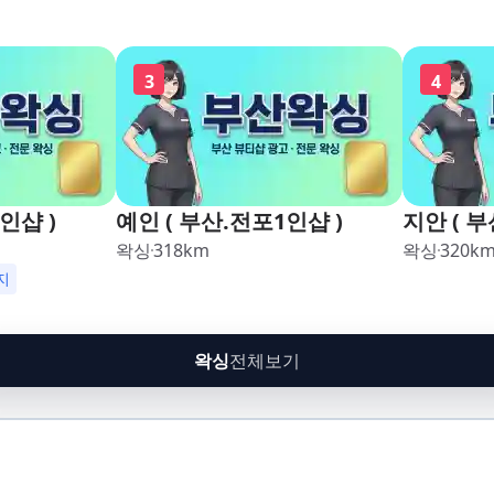
3
4
인샵 )
예인 ( 부산.전포1인샵 )
지안 ( 부
왁싱
318
km
왁싱
320
k
지
왁싱
전체보기