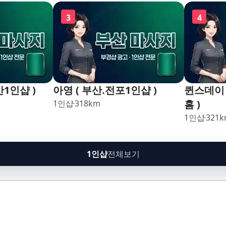
구,암남
3
4
안1인샵 )
아영 ( 부산.전포1인샵 )
퀸스데이 
홈 )
1인샵
318
km
1인샵
321
k
1인샵
전체보기