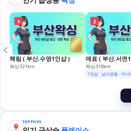
1
2
해림 ( 부산.수영1인샵 )
매료 ( 부산.서면1
왁싱
321
km
왁싱
318
km
1인샵
남녀공용
마사
TOP PICKS
인기 급상승
플레이스