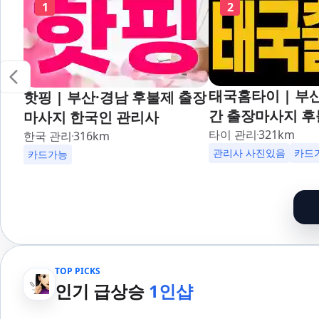
1
2
태국홈타이 | 부산
핫핑 | 부산·경남 후불제 출장
간 출장마사지 후
마사지 한국인 관리사
대,사상,광안리,
타이 관리
321
km
한국 관리
316
km
덕천,명지,민락,
관리사 사진있음
카드
카드가능
산,구서,연산,서면
송도,자갈치,하단
일,범천,우동,마
기장,정관,일광,
청,양정,초량,사직
TOP PICKS
만덕,괴정,학장,
인기 급상승
1인샵
여,반송,명륜,남천
부전,개금,가야,