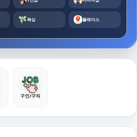
왁싱
플레이스
구인/구직