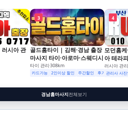
3
4
 러시아 관
골드홈타이 | 김해·경남 출장
모던홈케어
마사지 타이·아로마·스웨디시
아 테라
타이 관리
308
km
러시아 관
카드가능
2인이상 할인
주간할인
후기할인
생일
관리사 사진
경남홈마사지
전체보기