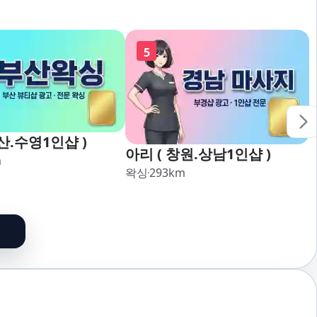
5
산.수영1인샵 )
아리 ( 창원.상남1인샵 )
m
왁싱
293
km