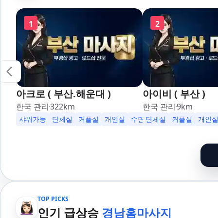
1
2
아크로 ( 부산.해운대 )
아이비 ( 부산 )
한국 관리
322
km
한국 관리
9
km
샤워가능
단체실
커플실
개인실
수면가능
단체실
무료주차
커플실
24시
개인
TOP PICKS
인기 급상승
경남홈마사지