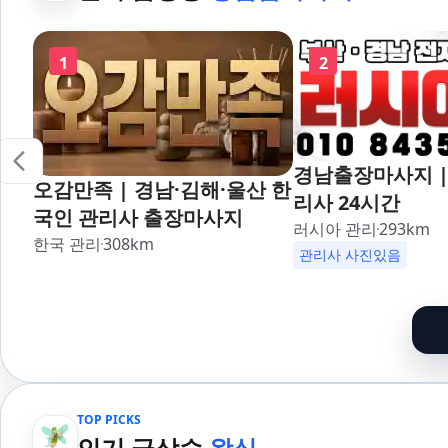
1
2
경남출장마사지 |
오감만족 | 경남·김해·울산 한
리사 24시간
국인 관리사 출장마사지
러시아 관리
293
km
한국 관리
308
km
관리사 사진있음
TOP PICKS
인기 급상승
왁싱