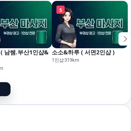
5
( 남쌤.부산1인샵&
소소&하루 ( 서면2인샵 )
1인샵
319
km
m