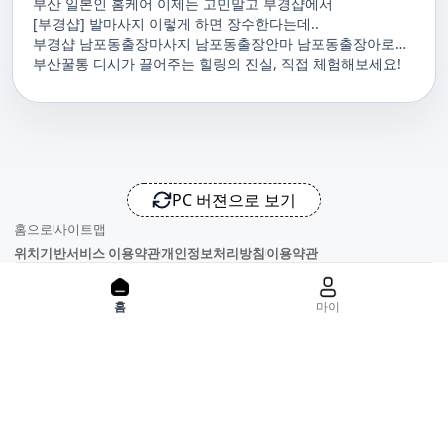
부산 일본인 홈케어 이제는 고민말고 부경샵에서
[부경샵] 발마사지 이렇게 하면 장수한다는데..
부경샵 남포동출장마사지 남포동출장안마 남포동출장아로마
남포동홈마사지 남포동마사지출장
부산꿀통 디시가 끌어주는 힐링의 진실, 직접 체험해보세요!
PC 버젼으로 보기
홈으로
사이트맵
위치기반서비스 이용약관
개인정보처리방침
이용약관
홈
마이
사업자정보
서비스 정보중개자로서, 서비스제공의 당사가 아니라는 사실을 고
지하며, 서비스의 예약, 이용 및 환불 등과 관련된 의무와 책임은 각
서비스 제공자에게 있으며, 건진 플랫폼입니다. 업소의 불법적 행위
와 관련된 일체의 민, 형사상 책임을 지지 않습니다