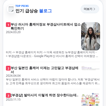
TOP PICKS
더보기
인기 급상승
블로그
부산 러시아 홈케어정보 부경샵사이트에서 업소
1
확인하기
2024.03.20
터치 -> 부경샵 홈페이지 터치 -> 더욱 새로워진 뉴부경샵 홈페이지 터치 -
> 부경샵앱 다운로드 - Google Play부산 러시아 홈케어 선택이 어려웠던 시
절은 이제 끝났습니다! 부경샵을 통해 최상의 마사지 서비스와 품질을 체험
해 보세요. 부경샵은 고객의 만족을 가장 중요하게 생각하며, 이를 위해 서비
스의 모든 과정을 후불제로 운영합니다. 이는 고객님의 최대 편의를 보장하
부산 일본인 홈케어 이제는 고민말고 부경샵에
2
기 위한 부경샵의 약속입니다.부경샵은 현장에서 바로 고객님께 서비스를
서
제공하는 깨끗하고 전문적으로 훈련된 관리사들을 다수 보유하고 있음을 자
2024.04.04
랑스럽게 생각합니다. 이는 프리미엄 부산 러시아 홈케어 경험을 제공하기
부산 일본인 홈케어 서비스 선택이 어렵지 않아야 합니다. 저희 '부경샵'에서
위한 부경샵의 노력의 일환입니다.현 시대의 불확실성 속에서, 안전은 부경
는 고객 만족을 최우선으로 생각하며 최고의 품질과 서비스를 제공하기 위
샵의 최우선 과제입니다. 이에 따라, 부경샵은 100% 후불제를 시행하고 있
해 노력하고 있습니다. 이는 고객님의 궁극적인 편의를 보장하기 위해 우리
으며, 코로나19 상황 속에서도 대표 매니저들이 건강 진단서를 꼼꼼히 확인
가 모든 서비스를 후불제로 운영하는 주된 이유입니다. 부경샵은 고객님께
하고 개인의 건강 상태를 지속적으로 모니터링합니다.예약금을 요구하는 업
프리미엄 부산 일본인 홈케어 경험을 제공하고자 현장에서 직접 깨끗하고
[부경샵] 발마사지 이렇게 하면 장수한다는데..
3
체보다는 부경샵과 같이 안전과 고객 편의를 최우선으로 생각하는 업체를
전문적으로 훈련된 관리사를 다수 보유하고 있음을 자랑스럽게 여깁니다.
2023.11.15
선택하는 것이 중요합니다.부산에서 러시아 홈케어를 전문으로 하는 부경샵
현대 사회의 불확실성 속에서, 부경샵은 안전을 최우선으로 여기며, 이를 위
은, 항상 후불제로 운영하면서 청결과 안전을 가장 중요하게 여깁니다. 부산
해 100% 후불제 시행은 물론, 코로나19 상황에서도 관리사들의 건강 진단