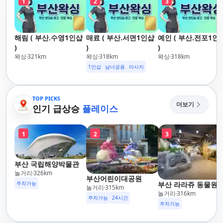
1
2
3
해림 ( 부산.수영1인샵
매료 ( 부산.서면1인샵
예인 ( 부산.전포1인
)
)
)
왁싱
321
km
왁싱
318
km
왁싱
318
km
1인샵
남녀공용
마사지
TOP PICKS
더보기
인기 급상승
플레이스
1
2
3
부산 국립해양박물관
놀거리
326
km
부산어린이대공원
주차가능
부산 라라쥬 동물원
놀거리
315
km
놀거리
316
km
주차가능
24시간
주차가능