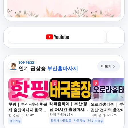
1
/
1
TOP PICKS
더보기
인기 급상승
부산홈마사지
1
2
3
태국홈타이 | 부산·경
핫핑 | 부산·경남 후불
오로라홈타이 | 부산
남 24시간 출장마사지
제 출장마사지 한국인
경남 전지역 출장마
타이 관리
321
km
후불제/해운대,사상,광
한국 관리
316
km
타이 관리
321
km
관리사
지 24시간 홈타이
안리,남포동,구포,덕천,
관리사 사진있음
카드가능
2인이상 할인
업소 이벤트중
카드가능
카드가능
명지,민락,수영,동래,남