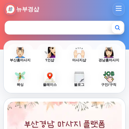
뉴부경샵 - 부산 마사지 사이트 부산마사지 부산홈타이 부산출
뉴부경샵
부산홈마사지
1인샵
마사지샵
경남홈마사지
왁싱
플레이스
블로그
구인/구직