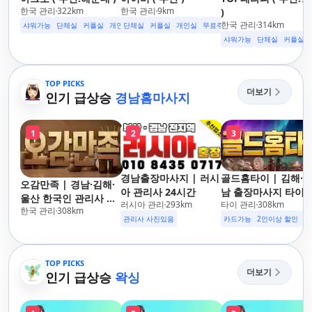
한국 관리
322
km
한국 관리
9
km
)
한국 관리
314
km
샤워가능
단체실
커플실
개인실
단체실
수면가능
커플실
무료주차
개인실
24시영업
무료주차
수면가능
샤워가능
샤워가능
단체실
커플실
TOP PICKS
더보기
인기 급상승
경남홈마사지
1
2
3
경남출장마사지 | 러시
골드홈타이 | 김해·
오감만족 | 경남·김해·
아 관리사 24시간
남 출장마사지 타이·
울산 한국인 관리사 출
러시아 관리
293
km
타이 관리
308
km
로마·스웨디시
한국 관리
308
km
장마사지
관리사 사진있음
카드가능
2인이상 할인
주
TOP PICKS
더보기
인기 급상승
왁싱