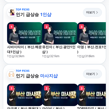
산,구서,연산,서면,재
송,센텀,송도,자갈치,하
TOP PICKS
더보기
단,다대포,범일,범천,우
인기 급상승
1인샵
동,마린시티,송정,기장,
정관,일광,망미,토곡,시
1
2
3
청,양정,초량,사직,온
천,미남,만덕,괴정,학
장,금사,서동,반여,반
송,명륜,남천,대연,문
사바이타이 ( 부산.해운
유진아 ( 부산.광안1인
아영 ( 부산.전포1인
현,부전,개금,가야,주
대1인샵 )
샵 )
)
례,괘법,학장,강서,신
1인샵
323
km
1인샵
321
km
1인샵
318
km
호,서구,암남
TOP PICKS
더보기
인기 급상승
마사지샵
1
2
3
아크로 ( 부산.해운대 )
아이비 ( 부산 )
TOP테라피 ( 부산.