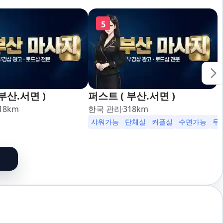
5
부산.서면 )
퍼스트 ( 부산.서면 )
18
km
한국 관리
318
km
가능
24시영업
샤워가능
단체실
커플실
수면가능
무