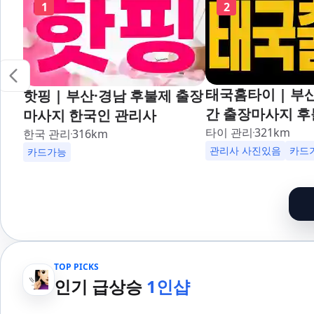
1
2
태국홈타이 | 부산
핫핑 | 부산·경남 후불제 출장
간 출장마사지 후
마사지 한국인 관리사
대,사상,광안리,
타이 관리
321
km
한국 관리
316
km
덕천,명지,민락,
관리사 사진있음
카드
카드가능
산,구서,연산,서면
송도,자갈치,하단
일,범천,우동,마
기장,정관,일광,
청,양정,초량,사직
TOP PICKS
만덕,괴정,학장,
인기 급상승
1인샵
여,반송,명륜,남천
부전,개금,가야,