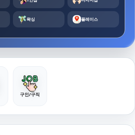
왁싱
플레이스
구인/구직