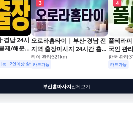
3
4
·경남 24시
오로라홈타이 | 부산·경남 전
풀테라피 
불제/해운
지역 출장마사지 24시간 홈타
국인 관
남포동,구포,
이
타이 관리
321
km
한국 관리
3
수영,동래,남
가능
2인이상 할인
업소 이벤트중
카드가능
카드가능
,재송,센텀,
,다대포,범
부산홈마사지
전체보기
린시티,송정,
망미,토곡,시
,온천,미남,
금사,서동,반
,대연,문현,
주례,괘법,학