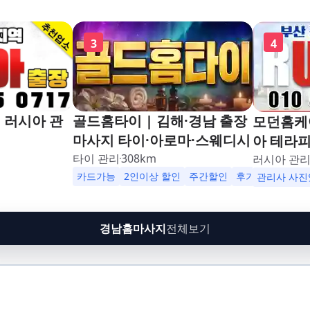
3
4
 러시아 관
골드홈타이 | 김해·경남 출장
모던홈케어
마사지 타이·아로마·스웨디시
아 테라
타이 관리
308
km
러시아 관
카드가능
2인이상 할인
주간할인
후기할인
생일
관리사 사진
경남홈마사지
전체보기