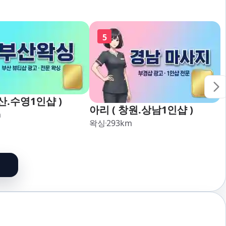
5
산.수영1인샵 )
아리 ( 창원.상남1인샵 )
m
왁싱
293
km