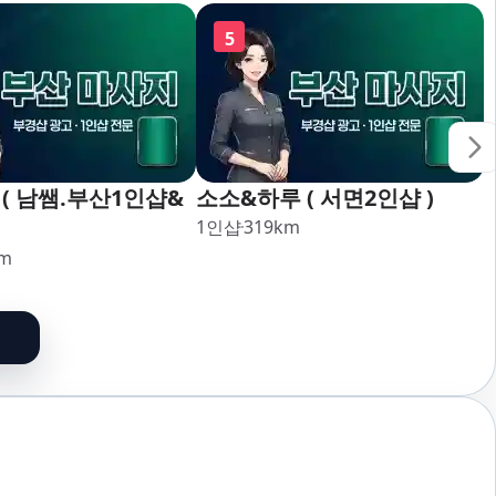
5
( 남쌤.부산1인샵&
소소&하루 ( 서면2인샵 )
1인샵
319
km
m