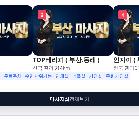
3
4
TOP테라피 ( 부산.동래 )
인자이 ( 
한국 관리
314
km
한국 관리
3
영업
실
무료주차
수면가능
샤워가능
샤워가능
단체실
커플실
개인실
무료주차
개인실
수면
마사지샵
전체보기