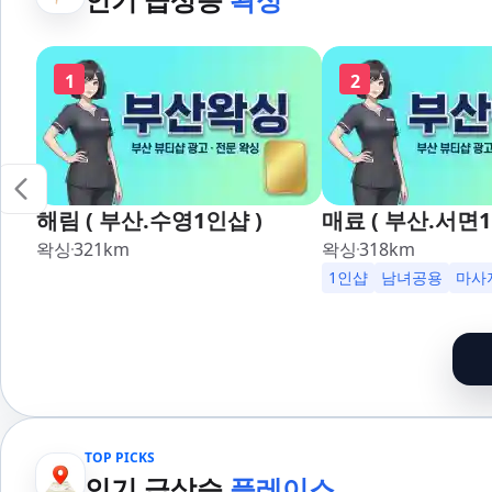
1
2
해림 ( 부산.수영1인샵 )
매료 ( 부산.서면1
왁싱
321
km
왁싱
318
km
1인샵
남녀공용
마사
TOP PICKS
인기 급상승
플레이스