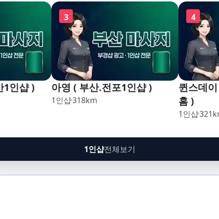
구,암남
3
4
안1인샵 )
아영 ( 부산.전포1인샵 )
퀸스데이 
홈 )
1인샵
318
km
1인샵
321
k
1인샵
전체보기