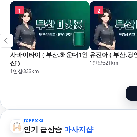
장,강서,신호,서
1
2
사바이타이 ( 부산.해운대1인
유진아 ( 부산.광
샵 )
1인샵
321
km
1인샵
323
km
TOP PICKS
인기 급상승
마사지샵