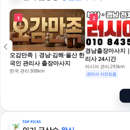
1
2
경남출장마사지 |
오감만족 | 경남·김해·울산 한
리사 24시간
국인 관리사 출장마사지
러시아 관리
293
km
한국 관리
308
km
관리사 사진있음
TOP PICKS
인기 급상승
왁싱