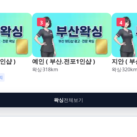
3
4
인샵 )
예인 ( 부산.전포1인샵 )
지안 ( 부
왁싱
318
km
왁싱
320
k
지
왁싱
전체보기