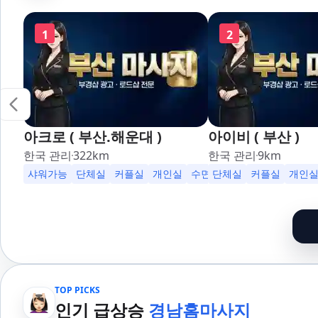
1
2
아크로 ( 부산.해운대 )
아이비 ( 부산 )
한국 관리
322
km
한국 관리
9
km
샤워가능
단체실
커플실
개인실
수면가능
단체실
무료주차
커플실
24시
개인
TOP PICKS
인기 급상승
경남홈마사지