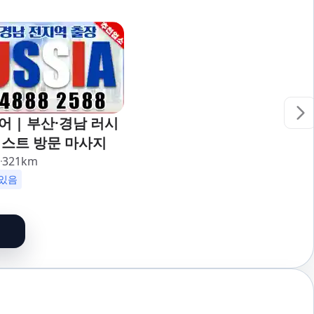
 | 부산·경남 러시
피스트 방문 마사지
리
321
km
할인
군인할인
있음