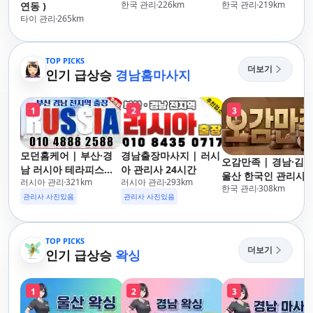
한국 관리
226
km
한국 관리
219
km
연동 )
타이 관리
265
km
TOP PICKS
더보기
인기 급상승
경남홈마사지
1
2
3
모던홈케어 | 부산·경
경남출장마사지 | 러시
오감만족 | 경남·김해
남 러시아 테라피스트
아 관리사 24시간
울산 한국인 관리사 
러시아 관리
321
km
러시아 관리
293
km
방문 마사지
한국 관리
308
km
장마사지
관리사 사진있음
관리사 사진있음
TOP PICKS
더보기
인기 급상승
왁싱
1
2
3