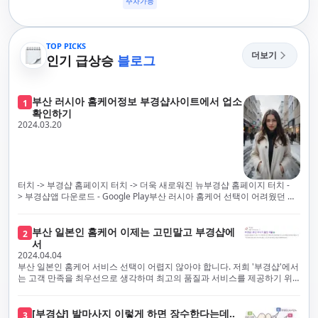
주차가능
TOP PICKS
더보기
인기 급상승
블로그
부산 러시아 홈케어정보 부경샵사이트에서 업소
1
확인하기
2024.03.20
터치 -> 부경샵 홈페이지 터치 -> 더욱 새로워진 뉴부경샵 홈페이지 터치 -
> 부경샵앱 다운로드 - Google Play부산 러시아 홈케어 선택이 어려웠던 시
절은 이제 끝났습니다! 부경샵을 통해 최상의 마사지 서비스와 품질을 체험
해 보세요. 부경샵은 고객의 만족을 가장 중요하게 생각하며, 이를 위해 서비
스의 모든 과정을 후불제로 운영합니다. 이는 고객님의 최대 편의를 보장하
부산 일본인 홈케어 이제는 고민말고 부경샵에
2
기 위한 부경샵의 약속입니다.부경샵은 현장에서 바로 고객님께 서비스를
서
제공하는 깨끗하고 전문적으로 훈련된 관리사들을 다수 보유하고 있음을 자
2024.04.04
랑스럽게 생각합니다. 이는 프리미엄 부산 러시아 홈케어 경험을 제공하기
부산 일본인 홈케어 서비스 선택이 어렵지 않아야 합니다. 저희 '부경샵'에서
위한 부경샵의 노력의 일환입니다.현 시대의 불확실성 속에서, 안전은 부경
는 고객 만족을 최우선으로 생각하며 최고의 품질과 서비스를 제공하기 위
샵의 최우선 과제입니다. 이에 따라, 부경샵은 100% 후불제를 시행하고 있
해 노력하고 있습니다. 이는 고객님의 궁극적인 편의를 보장하기 위해 우리
으며, 코로나19 상황 속에서도 대표 매니저들이 건강 진단서를 꼼꼼히 확인
가 모든 서비스를 후불제로 운영하는 주된 이유입니다. 부경샵은 고객님께
하고 개인의 건강 상태를 지속적으로 모니터링합니다.예약금을 요구하는 업
프리미엄 부산 일본인 홈케어 경험을 제공하고자 현장에서 직접 깨끗하고
[부경샵] 발마사지 이렇게 하면 장수한다는데..
3