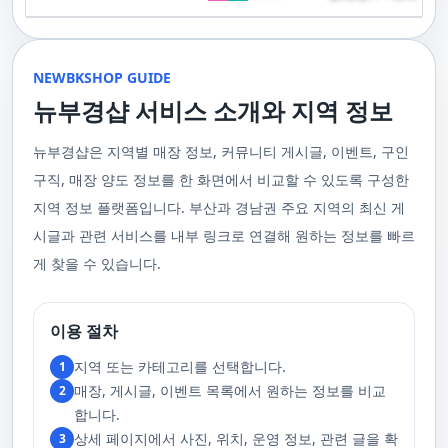
기 위해 부경샵은 계속해서 훌륭한 관리사들을 모집하고 있답니다. 부산 출
120,000원태국인 관리사 힐링 VIP 코스 90분에 70,000원, 120분에 90,000
게 가장 적합한 사람을 찾아주는 것이 부경샵의 가장 큰 장점이라 할 수 있습
주급
정기적으로 받는 마사지입니다.2. 타이 마사지 타이 마사지는 동양의 전통
장을 원하실 때는 언제든지 후불제로 예약하실 수 있어요, 이점 참고해주세
원 코스에 대한 궁금증이 있으시다면, 전화를 통한 상담을 추천드립니다.
니다. 부정확한 예약 시스템, 불편한 과정 없이 편리하게 사람들의 힐링을 도
적인 마사지 방법으로, 신체의 스트레칭과 압력 포인트를 조합하여 신체의
요. 사전에 예약하시면 더욱 쾌적한 부산 러시아 홈케어 서비스를 경험하실
부산 일본인 홈케어는 대면 서비스의 특성상, 직접 통화를 통한 문의와 예약
울 수 있는 이런 부경샵에서 예약하시는 것을 추천드립니다.때론, 그냥 누워
균형을 맞추는 데 중점을 둡니다. 이 마사지는 유연성을 증진시키고 근육의
수 있을 거예요. 마지막으로, 부산 러시아 홈케어 서비스를 이용하기 전에,
이 이용 과정을 더욱 원활하게 만들어줍니다. 고객님의 선호사항을 알려주
서 편안히 마사지 받고 싶은 날이 있습니다. 이러한 소망을 이뤄줄 수 있는
긴장을 풀어주며, 신체의 에너지 흐름을 개선하는 데 도움을 줍니다. 타이 마
주의사항을 잘 확인하신 후 예약을 진행해주시면 됩니다.부경샵 서비스에
시면, 부경샵은 그에 최적화된 서비스를 제공하기 위해 최선을 다할 것입니
부산꿀통 디시에서 제공하는 서비스는 여러분에게 새로운 힐링의 기회를 제
NEWBKSHOP GUIDE
사지는 신체의 긴장을 풀어주고, 스트레스를 감소시키며, 전반적인 신체 기
대한 많은 관심 덕분에, 부경샵은 필요한 요구 사항들을 간단하게 필수적인
다. 언제든지 필요하실 때, 편리한 상담과 지원이 준비되어 있으니 주저하지
공할 것입니다. 결론적으로 보면, 이처럼 부산꿀통 디시를 통해 제공받는 마
능을 개선하는 데 효과적입니다.3. 샤이츠 마사지 샤이츠 마사지는 일본에
것들로 정리했어요. 이 가이드라인을 따라주시면, 서비스 이용 중에 문제가
뉴부경샵 서비스 소개와 지역 정보
마시고 연락 주세요. 부산 일본인 홈케어 이용 방법에 대해서는, 서비스의
사지는 여러분의 체질 개선, 스트레스 해소, 마음의 안정 등 다양한 효능을
서 유래한 마사지 방법으로, 의자에 앉은 상태에서 받을 수 있어 사무실이나
생기지 않을 거예요. 첫째로, 너무 많은 알코올을 섭취해 만취 상태일 경우에
핵심은 바로 고객님의 현재 위치에서 직접 찾아가는 것입니다. 이 방식을 통
가져다줍니다. 이와 같이 부산꿀통 디시의 마사지는 여러분의 건강을 지키
집에서도 쉽게 즐길 수 있습니다. 이 마사지는 특히 허리와 어깨의 피로를 해
는 서비스 이용에 제한을 두고 있어요. 이럴 때는 다음 번에 이용해 주시는
해 고객님은 어떠한 방해도 받지 않고, 부산,경남 내 모텔, 호텔, 자택, 원룸
는데 큰 도움을 줌은 물론, 일상에서 쌓인 스트레스를 해소하고 힐링하는 시
소하는 데 효과적이며, 신체의 전반적인 이완을 도와 스트레스 감소에 도움
게 좋아요.서비스 당일에는 부경샵과의 원활한 의사소통이 중요해요, 그래
뉴부경샵은 지역별 매장 정보, 커뮤니티 게시글, 이벤트, 구인
등, 자신만의 공간에서 편안한 맞춤형 마사지를 받으실 수 있습니다. 최근
간을 가질 수 있게 해줍니다. 그리고 이런 부산꿀통 디시의 서비스를 편리하
을 줍니다. 샤이츠 마사지는 짧은 시간에 효과적인 이완을 제공하여, 바쁜 일
서 공중전화나 발신 제한으로는 연락이 어려워요. 또한, 자주 예약을 취소하
의 코로나19 사태와 경제적 어려움을 고려하여, 부산, 경남에서 집처럼 편안
게 예약하고 이용할 수 있게 도와주는 '부경샵' 어플은 부산과 경남 지역에서
상 속에서 짧은 휴식을 필요로 하는 현대인에게 적합합니다.4. 발 마사지 발
구직, 매장 양도 정보를 한 화면에서 비교할 수 있도록 구성한
거나 예약 없이 나타나지 않는 경우, 앞으로 예약하기가 어려워질 수 있으니
한 마사지 서비스를 제공하기 위해 노력하고 있습니다. 부경샵의 주된 목적
최고의 마사지 어플로 추천받고 있습니다. 복잡한 예약 과정 없이, 부담 없이
마사지는 발과 발목을 중심으로 이루어지는 마사지로, 신체의 균형을 유지
이 점 유념해 주세요. 부경샵 의 독특함을 시간을 허비하지 않고, 합리적인
은 고객님들이 긴장을 해소하고 새로운 활력을 얻을 수 있는 피난처를 마련
부산꿀통 디시의 서비스를 이용하려는 분들께 부경샵 어플을 강력히 추천드
지역 정보 플랫폼입니다. 부산과 경남권 주요 지역의 최신 게
하고 전반적인 피로를 풀어주는 데 중점을 둡니다. 이 마사지는 발의 압력점
가격으로 경험해 보세요.터치 -> 부경샵 홈페이지 터치 -> 더욱 새로워진 뉴
하는 것입니다. 또한, 부경샵 한국과 태국, 일본에서 온 관리사 중 선택이 가
립니다.여러분의 건강과 힐링을 위해, 부산꿀통 디시와 부경샵이 함께하며,
을 자극하여 혈액 순환을 촉진시키고, 신체의 다른 부분으로의 에너지 흐름
부경샵 홈페이지 터치 -> 부경샵앱 다운로드 - Google Play
능하며, 다른 곳에서 찾아볼 수 없는 독특한 기술과 마음가짐을 가진 관리사
모든 고민과 걱정 속에서 여러분을 위로하고 도와드리겠습니다. 부산꿀통
시글과 관련 서비스를 내부 링크로 연결해 원하는 정보를 빠르
을 개선합니다. 발 마사지는 특히 장시간 서 있거나 걷는 일이 많은 사람들에
를 자랑합니다. 이러한 품질은 비교할 수 없는 수준입니다. 서비스의 질을
디시와 함께라면 여러분은 더 이상 고통스럽게 진통을 겪지 않아도 됩니다.
게 추천되며, 발의 피로 뿐만 아니라 전체적인 신체의 건강과 웰빙에도 긍정
게 찾을 수 있습니다.
더욱 높이기 위해, 부경샵은 지속적으로 우수한 일본인 관리사를 모집 중입
부산꿀통 디시의 건강한 마사지와 쾌적한 분위기 속에서 행복과 건강을 찾
적인 영향을 줍니다.부경샵 앱을 통해 부산 남포동 지역의 고객들은 이러한
니다. 부산 일본인 홈케어 예약을 원하실 때는 어떤 코스를 선택하시든지 후
아보세요!
다양한 종류의 마사지를 간편하게 예약하고, 자신의 필요와 선호에 맞는 맞
불제로 진행됨을 알려드립니다. 미리 편한 시간을 예약하시면, 더욱 쾌적한
춤형 서비스를 즐길 수 있습니다.출장마사지는 부경샵 ↓↓↓ 클릭
서비스를 경험하실 수 있습니다. 마지막으로 부산 일본인 홈케어 서비스를
https://bkshop.kr/더욱 새로워진 출장마사지 뉴부경샵↓↓↓ 클릭
이용하시기 전에, 아래 주의사항을 상세히 확인하시고 예약을 진행해 주시
이용 절차
https://newbkshop.com/출장마사지 부경샵앱 다운로드↓↓↓ 클릭
기 바랍니다. 부경샵 서비스에 대한 높은 수요를 감안하여, 이용 요건을 간
https://play.google.com/store/apps/details?
소화하여 필수적인 사항으로 명시했습니다. 이 가이드라인을 따르시면, 서
지역 또는 카테고리를 선택합니다.
1
id=com.appsweb.appS2017110359fc218cea16b_5a02f85a77c64&hl=ko&gl
비스 이용 중 문제가 발생하지 않을 것입니다. 특히, 과도한 알코올 섭취로
매장, 게시글, 이벤트 목록에서 원하는 정보를 비교
2
인해 만취 상태에서는 서비스 이용에 제한을 두고 있음을 명확히 합니다. 이
러한 상태에서는 다음 기회에 이용해 주시길 부탁드립니다. 서비스 도착 시
합니다.
원활한 의사소통이 이루어질 수 있도록, 저희와의 연락이 반드시 가능해야
상세 페이지에서 사진, 위치, 운영 정보, 관련 글을 확
3
합니다. 이에 공중전화 사용이나 발신 번호 표시 제한으로의 통화는 받지 않