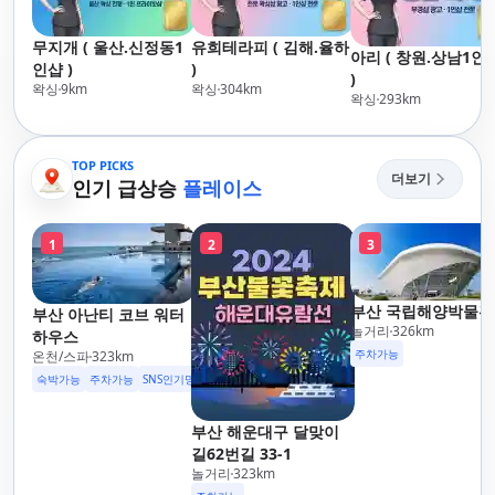
무지개 ( 울산.신정동1
유희테라피 ( 김해.율하
아리 ( 창원.상남1인
인샵 )
)
)
왁싱
9
km
왁싱
304
km
왁싱
293
km
TOP PICKS
더보기
인기 급상승
플레이스
1
2
3
부산 국립해양박물관
부산 아난티 코브 워터
놀거리
326
km
하우스
주차가능
온천/스파
323
km
숙박가능
주차가능
SNS인기명소
부산 해운대구 달맞이
길62번길 33-1
놀거리
323
km