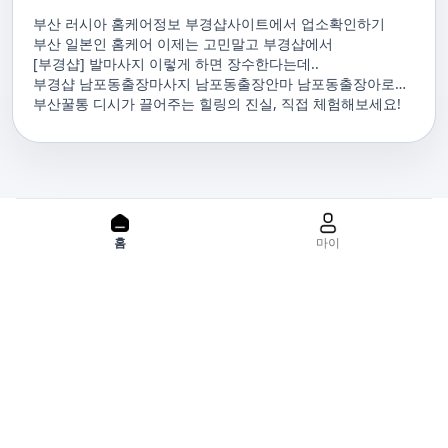
부산 러시아 홈케어정보 부경샵사이트에서 업소확인하기
부산 일본인 홈케어 이제는 고민말고 부경샵에서
[부경샵] 발마사지 이렇게 하면 장수한다는데..
부경샵 남포동출장마사지 남포동출장안마 남포동출장아로마
남포동홈마사지 남포동마사지출장
부산꿀통 디시가 끌어주는 힐링의 진실, 직접 체험해보세요!
PC 버젼으로 보기
홈
마이
홈으로
사이트맵
위치기반서비스 이용약관
개인정보처리방침
이용약관
사업자정보
서비스 정보중개자로서, 서비스제공의 당사가 아니라는 사실을 고
지하며, 서비스의 예약, 이용 및 환불 등과 관련된 의무와 책임은 각
서비스 제공자에게 있으며, 건진 플랫폼입니다. 업소의 불법적 행위