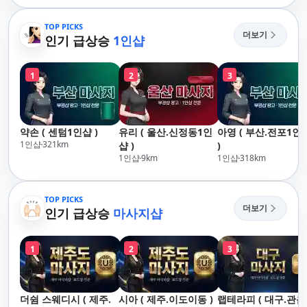
산,구서,연산,서면,재
락,수영,동래,남산,구
송,센텀,송도,자갈치,하
서,연산,서면,재송,센
TOP PICKS
더보기
단,다대포,범일,범천,우
인기 급상승
1인샵
텀,송도,자갈치,하단
동,마린시티,송정,기장,
대포,범일,범천,우동
정관,일광,망미,토곡,시
린시티,송정,기장,정
1
2
3
청,양정,초량,사직,온
일광,망미,토곡,시청
천,미남,만덕,괴정,학
정,초량,사직,온천,미
장,금사,서동,반여,반
남,만덕,괴정,학장,금
송,명륜,남천,대연,문
사,서동,반여,반송,명
약손 ( 센텀1인샵 )
유리 ( 울산.신정동1인
아영 ( 부산.전포1인
현,부전,개금,가야,주
륜,남천,대연,문현,부
1인샵
321
km
샵 )
)
례,괘법,학장,강서,신
전,개금,가야,주례,괘
1인샵
9
km
1인샵
318
km
호,서구,암남
법,학장,강서,신호,서
구,암남
TOP PICKS
더보기
인기 급상승
마사지샵
1
2
3
더쉼 스웨디시 ( 제주.
시아 ( 제주.이도이동 )
랩테라피 ( 대구.관음 