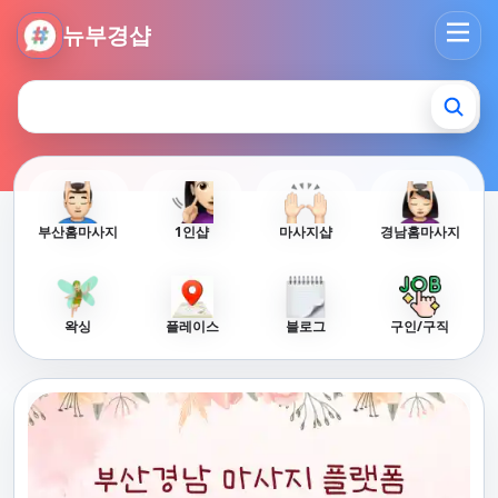
뉴부경샵 - 부산 마사지 사이트 부산마사지 부산홈타이 부산출
뉴부경샵
부산홈마사지
1인샵
마사지샵
경남홈마사지
왁싱
플레이스
블로그
구인/구직