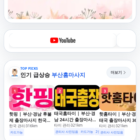
1
/
1
TOP PICKS
더보기
인기 급상승
부산홈마사지
1
2
3
태국홈타이 | 부산·경
핫핑 | 부산·경남 후불
핫홈타이 | 부산·경
남 24시간 출장마사지
제 출장마사지 한국인
태국 출장마사지 30
타이 관리
321
km
후불제/해운대,사상,광
한국 관리
316
km
타이 관리
321
km
관리사
도착 카드가능 24시
안리,남포동,구포,덕천,
관리사 사진있음
카드가능
2인이상 할인
업소 이벤트중
운대,사상,광안리,남
카드가능
관리사 사진있음
명지,민락,수영,동래,남
동,구포,덕천,명지,민