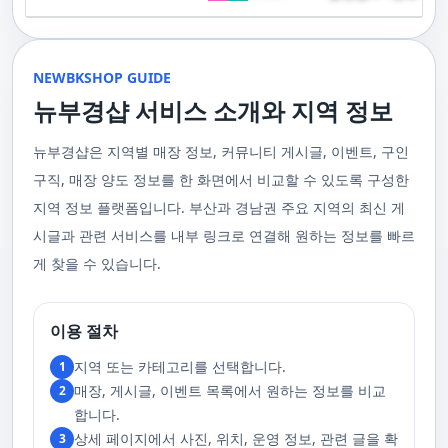
기 위해 부경샵은 계속해서 훌륭한 관리사들을 모집하고 있답니다. 부산 출
120,000원태국인 관리사 힐링 VIP 코스 90분에 70,000원, 120분에 90,000
게 가장 적합한 사람을 찾아주는 것이 부경샵의 가장 큰 장점이라 할 수 있습
주급
정기적으로 받는 마사지입니다.2. 타이 마사지 타이 마사지는 동양의 전통
장을 원하실 때는 언제든지 후불제로 예약하실 수 있어요, 이점 참고해주세
원 코스에 대한 궁금증이 있으시다면, 전화를 통한 상담을 추천드립니다.
니다. 부정확한 예약 시스템, 불편한 과정 없이 편리하게 사람들의 힐링을 도
적인 마사지 방법으로, 신체의 스트레칭과 압력 포인트를 조합하여 신체의
요. 사전에 예약하시면 더욱 쾌적한 부산 러시아 홈케어 서비스를 경험하실
부산 일본인 홈케어는 대면 서비스의 특성상, 직접 통화를 통한 문의와 예약
울 수 있는 이런 부경샵에서 예약하시는 것을 추천드립니다.때론, 그냥 누워
균형을 맞추는 데 중점을 둡니다. 이 마사지는 유연성을 증진시키고 근육의
수 있을 거예요. 마지막으로, 부산 러시아 홈케어 서비스를 이용하기 전에,
이 이용 과정을 더욱 원활하게 만들어줍니다. 고객님의 선호사항을 알려주
서 편안히 마사지 받고 싶은 날이 있습니다. 이러한 소망을 이뤄줄 수 있는
긴장을 풀어주며, 신체의 에너지 흐름을 개선하는 데 도움을 줍니다. 타이 마
주의사항을 잘 확인하신 후 예약을 진행해주시면 됩니다.부경샵 서비스에
시면, 부경샵은 그에 최적화된 서비스를 제공하기 위해 최선을 다할 것입니
부산꿀통 디시에서 제공하는 서비스는 여러분에게 새로운 힐링의 기회를 제
NEWBKSHOP GUIDE
사지는 신체의 긴장을 풀어주고, 스트레스를 감소시키며, 전반적인 신체 기
대한 많은 관심 덕분에, 부경샵은 필요한 요구 사항들을 간단하게 필수적인
다. 언제든지 필요하실 때, 편리한 상담과 지원이 준비되어 있으니 주저하지
공할 것입니다. 결론적으로 보면, 이처럼 부산꿀통 디시를 통해 제공받는 마
능을 개선하는 데 효과적입니다.3. 샤이츠 마사지 샤이츠 마사지는 일본에
것들로 정리했어요. 이 가이드라인을 따라주시면, 서비스 이용 중에 문제가
뉴부경샵 서비스 소개와 지역 정보
마시고 연락 주세요. 부산 일본인 홈케어 이용 방법에 대해서는, 서비스의
사지는 여러분의 체질 개선, 스트레스 해소, 마음의 안정 등 다양한 효능을
서 유래한 마사지 방법으로, 의자에 앉은 상태에서 받을 수 있어 사무실이나
생기지 않을 거예요. 첫째로, 너무 많은 알코올을 섭취해 만취 상태일 경우에
핵심은 바로 고객님의 현재 위치에서 직접 찾아가는 것입니다. 이 방식을 통
가져다줍니다. 이와 같이 부산꿀통 디시의 마사지는 여러분의 건강을 지키
집에서도 쉽게 즐길 수 있습니다. 이 마사지는 특히 허리와 어깨의 피로를 해
는 서비스 이용에 제한을 두고 있어요. 이럴 때는 다음 번에 이용해 주시는
해 고객님은 어떠한 방해도 받지 않고, 부산,경남 내 모텔, 호텔, 자택, 원룸
는데 큰 도움을 줌은 물론, 일상에서 쌓인 스트레스를 해소하고 힐링하는 시
소하는 데 효과적이며, 신체의 전반적인 이완을 도와 스트레스 감소에 도움
게 좋아요.서비스 당일에는 부경샵과의 원활한 의사소통이 중요해요, 그래
뉴부경샵은 지역별 매장 정보, 커뮤니티 게시글, 이벤트, 구인
등, 자신만의 공간에서 편안한 맞춤형 마사지를 받으실 수 있습니다. 최근
간을 가질 수 있게 해줍니다. 그리고 이런 부산꿀통 디시의 서비스를 편리하
을 줍니다. 샤이츠 마사지는 짧은 시간에 효과적인 이완을 제공하여, 바쁜 일
서 공중전화나 발신 제한으로는 연락이 어려워요. 또한, 자주 예약을 취소하
의 코로나19 사태와 경제적 어려움을 고려하여, 부산, 경남에서 집처럼 편안
게 예약하고 이용할 수 있게 도와주는 '부경샵' 어플은 부산과 경남 지역에서
상 속에서 짧은 휴식을 필요로 하는 현대인에게 적합합니다.4. 발 마사지 발
구직, 매장 양도 정보를 한 화면에서 비교할 수 있도록 구성한
거나 예약 없이 나타나지 않는 경우, 앞으로 예약하기가 어려워질 수 있으니
한 마사지 서비스를 제공하기 위해 노력하고 있습니다. 부경샵의 주된 목적
최고의 마사지 어플로 추천받고 있습니다. 복잡한 예약 과정 없이, 부담 없이
마사지는 발과 발목을 중심으로 이루어지는 마사지로, 신체의 균형을 유지
이 점 유념해 주세요. 부경샵 의 독특함을 시간을 허비하지 않고, 합리적인
은 고객님들이 긴장을 해소하고 새로운 활력을 얻을 수 있는 피난처를 마련
부산꿀통 디시의 서비스를 이용하려는 분들께 부경샵 어플을 강력히 추천드
지역 정보 플랫폼입니다. 부산과 경남권 주요 지역의 최신 게
하고 전반적인 피로를 풀어주는 데 중점을 둡니다. 이 마사지는 발의 압력점
가격으로 경험해 보세요.터치 -> 부경샵 홈페이지 터치 -> 더욱 새로워진 뉴
하는 것입니다. 또한, 부경샵 한국과 태국, 일본에서 온 관리사 중 선택이 가
립니다.여러분의 건강과 힐링을 위해, 부산꿀통 디시와 부경샵이 함께하며,
을 자극하여 혈액 순환을 촉진시키고, 신체의 다른 부분으로의 에너지 흐름
부경샵 홈페이지 터치 -> 부경샵앱 다운로드 - Google Play
능하며, 다른 곳에서 찾아볼 수 없는 독특한 기술과 마음가짐을 가진 관리사
모든 고민과 걱정 속에서 여러분을 위로하고 도와드리겠습니다. 부산꿀통
시글과 관련 서비스를 내부 링크로 연결해 원하는 정보를 빠르
을 개선합니다. 발 마사지는 특히 장시간 서 있거나 걷는 일이 많은 사람들에
를 자랑합니다. 이러한 품질은 비교할 수 없는 수준입니다. 서비스의 질을
디시와 함께라면 여러분은 더 이상 고통스럽게 진통을 겪지 않아도 됩니다.
게 추천되며, 발의 피로 뿐만 아니라 전체적인 신체의 건강과 웰빙에도 긍정
게 찾을 수 있습니다.
더욱 높이기 위해, 부경샵은 지속적으로 우수한 일본인 관리사를 모집 중입
부산꿀통 디시의 건강한 마사지와 쾌적한 분위기 속에서 행복과 건강을 찾
적인 영향을 줍니다.부경샵 앱을 통해 부산 남포동 지역의 고객들은 이러한
니다. 부산 일본인 홈케어 예약을 원하실 때는 어떤 코스를 선택하시든지 후
아보세요!
다양한 종류의 마사지를 간편하게 예약하고, 자신의 필요와 선호에 맞는 맞
불제로 진행됨을 알려드립니다. 미리 편한 시간을 예약하시면, 더욱 쾌적한
춤형 서비스를 즐길 수 있습니다.출장마사지는 부경샵 ↓↓↓ 클릭
서비스를 경험하실 수 있습니다. 마지막으로 부산 일본인 홈케어 서비스를
https://bkshop.kr/더욱 새로워진 출장마사지 뉴부경샵↓↓↓ 클릭
이용하시기 전에, 아래 주의사항을 상세히 확인하시고 예약을 진행해 주시
이용 절차
https://newbkshop.com/출장마사지 부경샵앱 다운로드↓↓↓ 클릭
기 바랍니다. 부경샵 서비스에 대한 높은 수요를 감안하여, 이용 요건을 간
https://play.google.com/store/apps/details?
소화하여 필수적인 사항으로 명시했습니다. 이 가이드라인을 따르시면, 서
지역 또는 카테고리를 선택합니다.
1
id=com.appsweb.appS2017110359fc218cea16b_5a02f85a77c64&hl=ko&gl
비스 이용 중 문제가 발생하지 않을 것입니다. 특히, 과도한 알코올 섭취로
매장, 게시글, 이벤트 목록에서 원하는 정보를 비교
2
인해 만취 상태에서는 서비스 이용에 제한을 두고 있음을 명확히 합니다. 이
러한 상태에서는 다음 기회에 이용해 주시길 부탁드립니다. 서비스 도착 시
합니다.
원활한 의사소통이 이루어질 수 있도록, 저희와의 연락이 반드시 가능해야
상세 페이지에서 사진, 위치, 운영 정보, 관련 글을 확
3
합니다. 이에 공중전화 사용이나 발신 번호 표시 제한으로의 통화는 받지 않