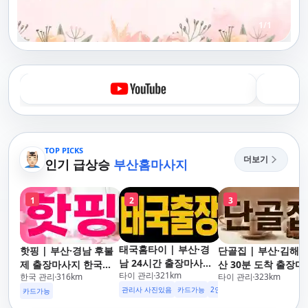
1
/
1
TOP PICKS
더보기
인기 급상승
부산홈마사지
1
2
3
태국홈타이 | 부산·경
핫핑 | 부산·경남 후불
단골집 | 부산·김해·
남 24시간 출장마사지
제 출장마사지 한국인
산 30분 도착 출장마
타이 관리
321
km
후불제/해운대,사상,광
한국 관리
316
km
타이 관리
323
km
관리사
지 연중무휴
안리,남포동,구포,덕천,
관리사 사진있음
카드가능
2인이상 할인
업소 이벤트중
카드가능
명지,민락,수영,동래,남