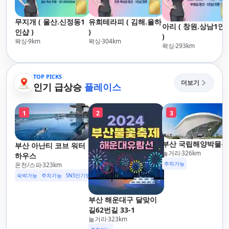
무지개 ( 울산.신정동1
유희테라피 ( 김해.율하
아리 ( 창원.상남1인
인샵 )
)
)
왁싱
9
km
왁싱
304
km
왁싱
293
km
TOP PICKS
더보기
인기 급상승
플레이스
1
2
3
부산 국립해양박물관
부산 아난티 코브 워터
놀거리
326
km
하우스
주차가능
온천/스파
323
km
숙박가능
주차가능
SNS인기명소
부산 해운대구 달맞이
길62번길 33-1
놀거리
323
km