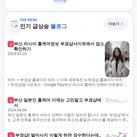
주차가능
TOP PICKS
더보기
인기 급상승
블로그
부산 러시아 홈케어정보 부경샵사이트에서 업소
1
확인하기
2024.03.20
터치 -> 부경샵 홈페이지 터치 -> 더욱 새로워진 뉴부경샵 홈페이지 터치 -
> 부경샵앱 다운로드 - Google Play부산 러시아 홈케어 선택이 어려웠던 시
절은 이제 끝났습니다! 부경샵을 통해 최상의 마사지 서비스와 품질을 체험
해 보세요. 부경샵은 고객의 만족을 가장 중요하게 생각하며, 이를 위해 서비
스의 모든 과정을 후불제로 운영합니다. 이는 고객님의 최대 편의를 보장하
부산 일본인 홈케어 이제는 고민말고 부경샵에
2
기 위한 부경샵의 약속입니다.부경샵은 현장에서 바로 고객님께 서비스를
서
제공하는 깨끗하고 전문적으로 훈련된 관리사들을 다수 보유하고 있음을 자
2024.04.04
랑스럽게 생각합니다. 이는 프리미엄 부산 러시아 홈케어 경험을 제공하기
부산 일본인 홈케어 서비스 선택이 어렵지 않아야 합니다. 저희 '부경샵'에서
위한 부경샵의 노력의 일환입니다.현 시대의 불확실성 속에서, 안전은 부경
는 고객 만족을 최우선으로 생각하며 최고의 품질과 서비스를 제공하기 위
샵의 최우선 과제입니다. 이에 따라, 부경샵은 100% 후불제를 시행하고 있
해 노력하고 있습니다. 이는 고객님의 궁극적인 편의를 보장하기 위해 우리
으며, 코로나19 상황 속에서도 대표 매니저들이 건강 진단서를 꼼꼼히 확인
가 모든 서비스를 후불제로 운영하는 주된 이유입니다. 부경샵은 고객님께
하고 개인의 건강 상태를 지속적으로 모니터링합니다.예약금을 요구하는 업
프리미엄 부산 일본인 홈케어 경험을 제공하고자 현장에서 직접 깨끗하고
[부경샵] 발마사지 이렇게 하면 장수한다는데..
3