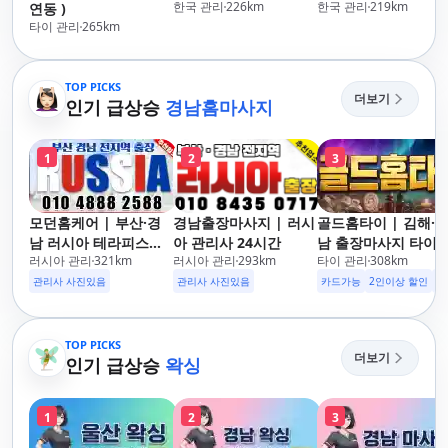
한국 관리
226
km
한국 관리
219
km
연동 )
타이 관리
265
km
TOP PICKS
더보기
인기 급상승
경남홈마사지
1
2
3
모던홈케어 | 부산·경
경남출장마사지 | 러시
골드홈타이 | 김해·
남 러시아 테라피스트
아 관리사 24시간
남 출장마사지 타이·
러시아 관리
321
km
러시아 관리
293
km
타이 관리
308
km
방문 마사지
로마·스웨디시
관리사 사진있음
관리사 사진있음
카드가능
2인이상 할인
주
TOP PICKS
더보기
인기 급상승
왁싱
1
2
3