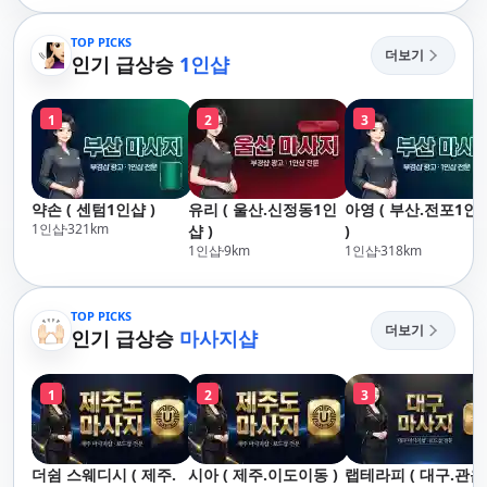
산,구서,연산,서면,재
송,센텀,송도,자갈치,하
TOP PICKS
더보기
단,다대포,범일,범천,우
인기 급상승
1인샵
동,마린시티,송정,기장,
정관,일광,망미,토곡,시
1
2
3
청,양정,초량,사직,온
천,미남,만덕,괴정,학
장,금사,서동,반여,반
송,명륜,남천,대연,문
약손 ( 센텀1인샵 )
유리 ( 울산.신정동1인
아영 ( 부산.전포1인
현,부전,개금,가야,주
1인샵
321
km
샵 )
)
례,괘법,학장,강서,신
1인샵
9
km
1인샵
318
km
호,서구,암남
TOP PICKS
더보기
인기 급상승
마사지샵
1
2
3
더쉼 스웨디시 ( 제주.
시아 ( 제주.이도이동 )
랩테라피 ( 대구.관음 