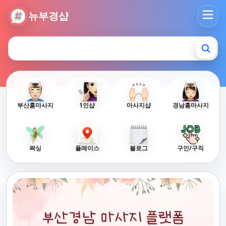
뉴부경샵 - 부산 마사지 사이트 부산마사지 부산홈타이 부산출
뉴부경샵
부산홈마사지
1인샵
마사지샵
경남홈마사지
왁싱
플레이스
블로그
구인/구직