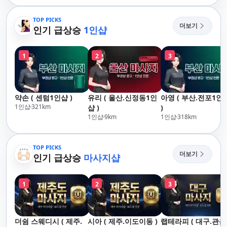
산,구서,연산,서면,재
락,수영,동래,남산,구
송,센텀,송도,자갈치,하
서,연산,서면,재송,센
TOP PICKS
더보기
단,다대포,범일,범천,우
인기 급상승
1인샵
텀,송도,자갈치,하단
동,마린시티,송정,기장,
대포,범일,범천,우동
정관,일광,망미,토곡,시
린시티,송정,기장,정
1
2
3
청,양정,초량,사직,온
일광,망미,토곡,시청
천,미남,만덕,괴정,학
정,초량,사직,온천,미
장,금사,서동,반여,반
남,만덕,괴정,학장,금
송,명륜,남천,대연,문
사,서동,반여,반송,명
약손 ( 센텀1인샵 )
유리 ( 울산.신정동1인
아영 ( 부산.전포1인
현,부전,개금,가야,주
륜,남천,대연,문현,부
1인샵
321
km
샵 )
)
례,괘법,학장,강서,신
전,개금,가야,주례,괘
1인샵
9
km
1인샵
318
km
호,서구,암남
법,학장,강서,신호,서
구,암남
TOP PICKS
더보기
인기 급상승
마사지샵
1
2
3
더쉼 스웨디시 ( 제주.
시아 ( 제주.이도이동 )
랩테라피 ( 대구.관음 