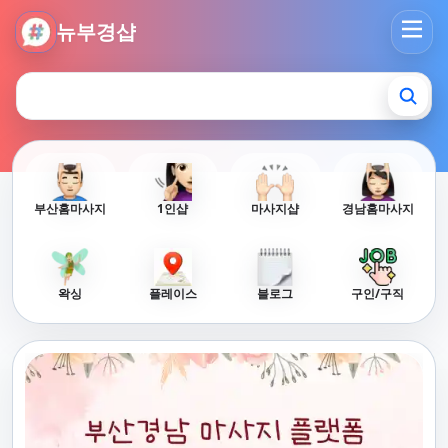
뉴부경샵 - 부산 마사지 사이트 부산마사지 부산홈타이 부산출
뉴부경샵
부산홈마사지
1인샵
마사지샵
경남홈마사지
왁싱
플레이스
블로그
구인/구직