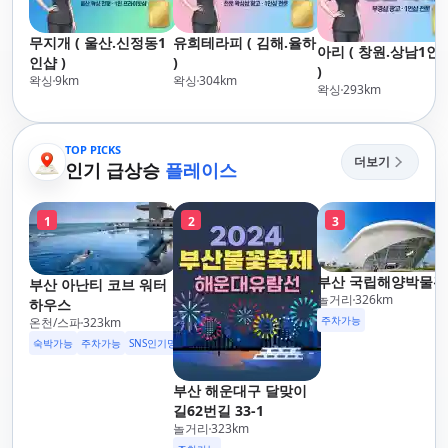
무지개 ( 울산.신정동1
유희테라피 ( 김해.율하
아리 ( 창원.상남1인
인샵 )
)
)
왁싱
9
km
왁싱
304
km
왁싱
293
km
TOP PICKS
더보기
인기 급상승
플레이스
1
2
3
부산 국립해양박물관
부산 아난티 코브 워터
놀거리
326
km
하우스
주차가능
온천/스파
323
km
숙박가능
주차가능
SNS인기명소
부산 해운대구 달맞이
길62번길 33-1
놀거리
323
km