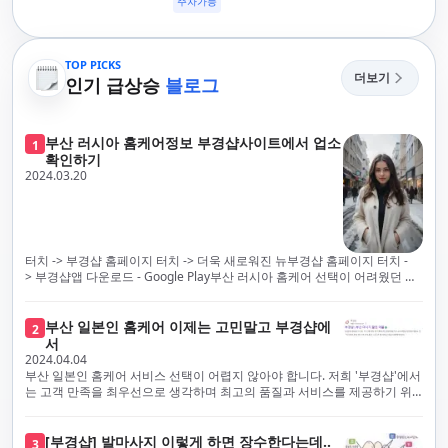
주차가능
TOP PICKS
더보기
인기 급상승
블로그
부산 러시아 홈케어정보 부경샵사이트에서 업소
1
확인하기
2024.03.20
터치 -> 부경샵 홈페이지 터치 -> 더욱 새로워진 뉴부경샵 홈페이지 터치 -
> 부경샵앱 다운로드 - Google Play부산 러시아 홈케어 선택이 어려웠던 시
절은 이제 끝났습니다! 부경샵을 통해 최상의 마사지 서비스와 품질을 체험
해 보세요. 부경샵은 고객의 만족을 가장 중요하게 생각하며, 이를 위해 서비
스의 모든 과정을 후불제로 운영합니다. 이는 고객님의 최대 편의를 보장하
부산 일본인 홈케어 이제는 고민말고 부경샵에
2
기 위한 부경샵의 약속입니다.부경샵은 현장에서 바로 고객님께 서비스를
서
제공하는 깨끗하고 전문적으로 훈련된 관리사들을 다수 보유하고 있음을 자
2024.04.04
랑스럽게 생각합니다. 이는 프리미엄 부산 러시아 홈케어 경험을 제공하기
부산 일본인 홈케어 서비스 선택이 어렵지 않아야 합니다. 저희 '부경샵'에서
위한 부경샵의 노력의 일환입니다.현 시대의 불확실성 속에서, 안전은 부경
는 고객 만족을 최우선으로 생각하며 최고의 품질과 서비스를 제공하기 위
샵의 최우선 과제입니다. 이에 따라, 부경샵은 100% 후불제를 시행하고 있
해 노력하고 있습니다. 이는 고객님의 궁극적인 편의를 보장하기 위해 우리
으며, 코로나19 상황 속에서도 대표 매니저들이 건강 진단서를 꼼꼼히 확인
가 모든 서비스를 후불제로 운영하는 주된 이유입니다. 부경샵은 고객님께
하고 개인의 건강 상태를 지속적으로 모니터링합니다.예약금을 요구하는 업
프리미엄 부산 일본인 홈케어 경험을 제공하고자 현장에서 직접 깨끗하고
[부경샵] 발마사지 이렇게 하면 장수한다는데..
3