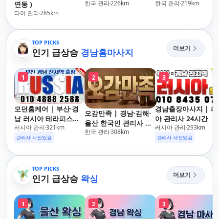
한국 관리
226
km
한국 관리
219
km
연동 )
타이 관리
265
km
TOP PICKS
더보기
인기 급상승
경남홈마사지
1
2
3
모던홈케어 | 부산·경
경남출장마사지 | 러
오감만족 | 경남·김해·
남 러시아 테라피스트
아 관리사 24시간
울산 한국인 관리사 출
러시아 관리
321
km
러시아 관리
293
km
방문 마사지
한국 관리
308
km
장마사지
관리사 사진있음
관리사 사진있음
TOP PICKS
더보기
인기 급상승
왁싱
1
2
3