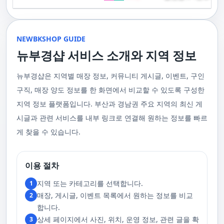
기 위해 부경샵은 계속해서 훌륭한 관리사들을 모집하고 있답니다. 부산 출
120,000원태국인 관리사 힐링 VIP 코스 90분에 70,000원, 120분에 90,000
게 가장 적합한 사람을 찾아주는 것이 부경샵의 가장 큰 장점이라 할 수 있습
주급
정기적으로 받는 마사지입니다.2. 타이 마사지 타이 마사지는 동양의 전통
장을 원하실 때는 언제든지 후불제로 예약하실 수 있어요, 이점 참고해주세
원 코스에 대한 궁금증이 있으시다면, 전화를 통한 상담을 추천드립니다.
니다. 부정확한 예약 시스템, 불편한 과정 없이 편리하게 사람들의 힐링을 도
적인 마사지 방법으로, 신체의 스트레칭과 압력 포인트를 조합하여 신체의
요. 사전에 예약하시면 더욱 쾌적한 부산 러시아 홈케어 서비스를 경험하실
부산 일본인 홈케어는 대면 서비스의 특성상, 직접 통화를 통한 문의와 예약
울 수 있는 이런 부경샵에서 예약하시는 것을 추천드립니다.때론, 그냥 누워
균형을 맞추는 데 중점을 둡니다. 이 마사지는 유연성을 증진시키고 근육의
수 있을 거예요. 마지막으로, 부산 러시아 홈케어 서비스를 이용하기 전에,
이 이용 과정을 더욱 원활하게 만들어줍니다. 고객님의 선호사항을 알려주
서 편안히 마사지 받고 싶은 날이 있습니다. 이러한 소망을 이뤄줄 수 있는
긴장을 풀어주며, 신체의 에너지 흐름을 개선하는 데 도움을 줍니다. 타이 마
주의사항을 잘 확인하신 후 예약을 진행해주시면 됩니다.부경샵 서비스에
시면, 부경샵은 그에 최적화된 서비스를 제공하기 위해 최선을 다할 것입니
부산꿀통 디시에서 제공하는 서비스는 여러분에게 새로운 힐링의 기회를 제
NEWBKSHOP GUIDE
사지는 신체의 긴장을 풀어주고, 스트레스를 감소시키며, 전반적인 신체 기
대한 많은 관심 덕분에, 부경샵은 필요한 요구 사항들을 간단하게 필수적인
다. 언제든지 필요하실 때, 편리한 상담과 지원이 준비되어 있으니 주저하지
공할 것입니다. 결론적으로 보면, 이처럼 부산꿀통 디시를 통해 제공받는 마
능을 개선하는 데 효과적입니다.3. 샤이츠 마사지 샤이츠 마사지는 일본에
것들로 정리했어요. 이 가이드라인을 따라주시면, 서비스 이용 중에 문제가
뉴부경샵 서비스 소개와 지역 정보
마시고 연락 주세요. 부산 일본인 홈케어 이용 방법에 대해서는, 서비스의
사지는 여러분의 체질 개선, 스트레스 해소, 마음의 안정 등 다양한 효능을
서 유래한 마사지 방법으로, 의자에 앉은 상태에서 받을 수 있어 사무실이나
생기지 않을 거예요. 첫째로, 너무 많은 알코올을 섭취해 만취 상태일 경우에
핵심은 바로 고객님의 현재 위치에서 직접 찾아가는 것입니다. 이 방식을 통
가져다줍니다. 이와 같이 부산꿀통 디시의 마사지는 여러분의 건강을 지키
집에서도 쉽게 즐길 수 있습니다. 이 마사지는 특히 허리와 어깨의 피로를 해
는 서비스 이용에 제한을 두고 있어요. 이럴 때는 다음 번에 이용해 주시는
해 고객님은 어떠한 방해도 받지 않고, 부산,경남 내 모텔, 호텔, 자택, 원룸
는데 큰 도움을 줌은 물론, 일상에서 쌓인 스트레스를 해소하고 힐링하는 시
소하는 데 효과적이며, 신체의 전반적인 이완을 도와 스트레스 감소에 도움
게 좋아요.서비스 당일에는 부경샵과의 원활한 의사소통이 중요해요, 그래
뉴부경샵은 지역별 매장 정보, 커뮤니티 게시글, 이벤트, 구인
등, 자신만의 공간에서 편안한 맞춤형 마사지를 받으실 수 있습니다. 최근
간을 가질 수 있게 해줍니다. 그리고 이런 부산꿀통 디시의 서비스를 편리하
을 줍니다. 샤이츠 마사지는 짧은 시간에 효과적인 이완을 제공하여, 바쁜 일
서 공중전화나 발신 제한으로는 연락이 어려워요. 또한, 자주 예약을 취소하
의 코로나19 사태와 경제적 어려움을 고려하여, 부산, 경남에서 집처럼 편안
게 예약하고 이용할 수 있게 도와주는 '부경샵' 어플은 부산과 경남 지역에서
상 속에서 짧은 휴식을 필요로 하는 현대인에게 적합합니다.4. 발 마사지 발
구직, 매장 양도 정보를 한 화면에서 비교할 수 있도록 구성한
거나 예약 없이 나타나지 않는 경우, 앞으로 예약하기가 어려워질 수 있으니
한 마사지 서비스를 제공하기 위해 노력하고 있습니다. 부경샵의 주된 목적
최고의 마사지 어플로 추천받고 있습니다. 복잡한 예약 과정 없이, 부담 없이
마사지는 발과 발목을 중심으로 이루어지는 마사지로, 신체의 균형을 유지
이 점 유념해 주세요. 부경샵 의 독특함을 시간을 허비하지 않고, 합리적인
은 고객님들이 긴장을 해소하고 새로운 활력을 얻을 수 있는 피난처를 마련
부산꿀통 디시의 서비스를 이용하려는 분들께 부경샵 어플을 강력히 추천드
지역 정보 플랫폼입니다. 부산과 경남권 주요 지역의 최신 게
하고 전반적인 피로를 풀어주는 데 중점을 둡니다. 이 마사지는 발의 압력점
가격으로 경험해 보세요.터치 -> 부경샵 홈페이지 터치 -> 더욱 새로워진 뉴
하는 것입니다. 또한, 부경샵 한국과 태국, 일본에서 온 관리사 중 선택이 가
립니다.여러분의 건강과 힐링을 위해, 부산꿀통 디시와 부경샵이 함께하며,
을 자극하여 혈액 순환을 촉진시키고, 신체의 다른 부분으로의 에너지 흐름
부경샵 홈페이지 터치 -> 부경샵앱 다운로드 - Google Play
능하며, 다른 곳에서 찾아볼 수 없는 독특한 기술과 마음가짐을 가진 관리사
모든 고민과 걱정 속에서 여러분을 위로하고 도와드리겠습니다. 부산꿀통
시글과 관련 서비스를 내부 링크로 연결해 원하는 정보를 빠르
을 개선합니다. 발 마사지는 특히 장시간 서 있거나 걷는 일이 많은 사람들에
를 자랑합니다. 이러한 품질은 비교할 수 없는 수준입니다. 서비스의 질을
디시와 함께라면 여러분은 더 이상 고통스럽게 진통을 겪지 않아도 됩니다.
게 추천되며, 발의 피로 뿐만 아니라 전체적인 신체의 건강과 웰빙에도 긍정
게 찾을 수 있습니다.
더욱 높이기 위해, 부경샵은 지속적으로 우수한 일본인 관리사를 모집 중입
부산꿀통 디시의 건강한 마사지와 쾌적한 분위기 속에서 행복과 건강을 찾
적인 영향을 줍니다.부경샵 앱을 통해 부산 남포동 지역의 고객들은 이러한
니다. 부산 일본인 홈케어 예약을 원하실 때는 어떤 코스를 선택하시든지 후
아보세요!
다양한 종류의 마사지를 간편하게 예약하고, 자신의 필요와 선호에 맞는 맞
불제로 진행됨을 알려드립니다. 미리 편한 시간을 예약하시면, 더욱 쾌적한
춤형 서비스를 즐길 수 있습니다.출장마사지는 부경샵 ↓↓↓ 클릭
서비스를 경험하실 수 있습니다. 마지막으로 부산 일본인 홈케어 서비스를
https://bkshop.kr/더욱 새로워진 출장마사지 뉴부경샵↓↓↓ 클릭
이용하시기 전에, 아래 주의사항을 상세히 확인하시고 예약을 진행해 주시
이용 절차
https://newbkshop.com/출장마사지 부경샵앱 다운로드↓↓↓ 클릭
기 바랍니다. 부경샵 서비스에 대한 높은 수요를 감안하여, 이용 요건을 간
https://play.google.com/store/apps/details?
소화하여 필수적인 사항으로 명시했습니다. 이 가이드라인을 따르시면, 서
지역 또는 카테고리를 선택합니다.
1
id=com.appsweb.appS2017110359fc218cea16b_5a02f85a77c64&hl=ko&gl
비스 이용 중 문제가 발생하지 않을 것입니다. 특히, 과도한 알코올 섭취로
매장, 게시글, 이벤트 목록에서 원하는 정보를 비교
2
인해 만취 상태에서는 서비스 이용에 제한을 두고 있음을 명확히 합니다. 이
러한 상태에서는 다음 기회에 이용해 주시길 부탁드립니다. 서비스 도착 시
합니다.
원활한 의사소통이 이루어질 수 있도록, 저희와의 연락이 반드시 가능해야
상세 페이지에서 사진, 위치, 운영 정보, 관련 글을 확
3
합니다. 이에 공중전화 사용이나 발신 번호 표시 제한으로의 통화는 받지 않