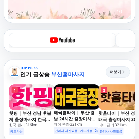
1
/
1
TOP PICKS
더보기
인기 급상승
부산홈마사지
1
2
3
태국홈타이 | 부산·경
핫핑 | 부산·경남 후불
핫홈타이 | 부산·경
남 24시간 출장마사지
제 출장마사지 한국인
태국 출장마사지 30
타이 관리
321
km
후불제/해운대,사상,광
한국 관리
316
km
타이 관리
321
km
관리사
도착 카드가능 24시
안리,남포동,구포,덕천,
관리사 사진있음
카드가능
2인이상 할인
업소 이벤트중
운대,사상,광안리,남
카드가능
관리사 사진있음
명지,민락,수영,동래,남
동,구포,덕천,명지,민