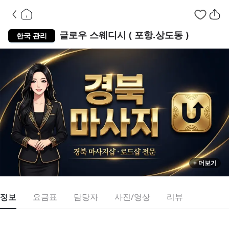
경북 남구
글로우 스웨디시 ( 포항.상도동 )
한국 관리
+ 더보기
정보
요금표
담당자
사진/영상
리뷰