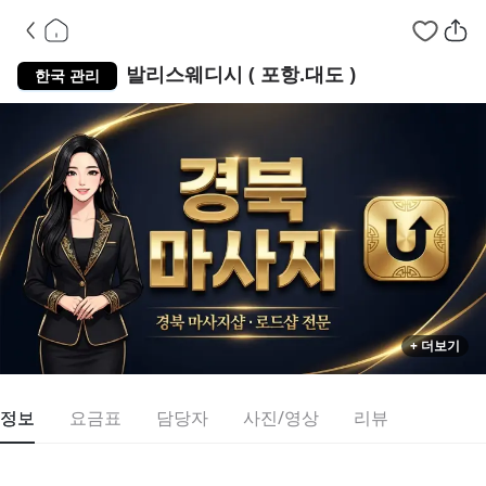
경북 남구 대도
발리스웨디시 ( 포항.대도 )
한국 관리
+ 더보기
정보
요금표
담당자
사진/영상
리뷰