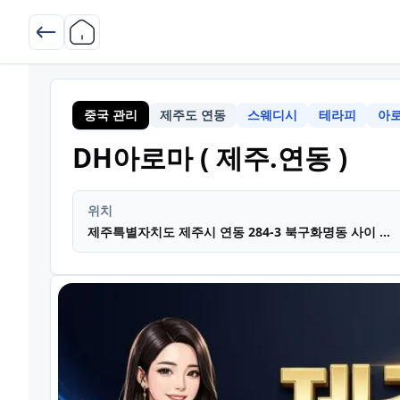
중국 관리
제주도 연동
스웨디시
테라피
아
제주
DH아로마 ( 제주.연동 )
위치
제주특별자치도 제주시 연동 284-3 북구화명동 사이 문의시 안내드림