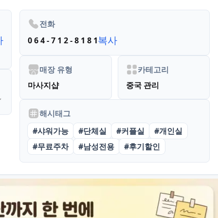
전화
사
복사
0 6 4 - 7 1 2 - 8 1 8 1
매장 유형
카테고리
마사지샵
중국 관리
해시태그
#
샤워가능
#
단체실
#
커플실
#
개인실
#
무료주차
#
남성전용
#
후기할인