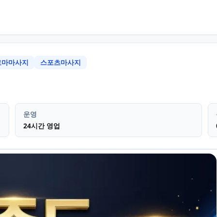
로마마사지
스포츠마사지
도 연동
스웨디시 테라피 아로마
운영
24시간 영업