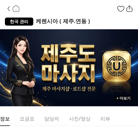
제주도 출구 연동
왁
케렌시아 ( 제주.연동 )
한국 관리
+ 더보기
정보
요금표
담당자
사진/영상
리뷰