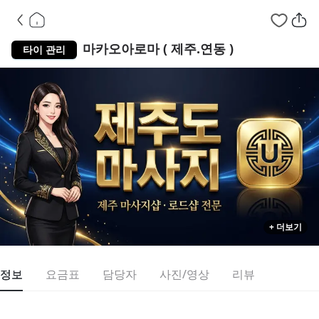
제주도 연동
스
마카오아로마 ( 제주.연동 )
타이 관리
+ 더보기
정보
요금표
담당자
사진/영상
리뷰