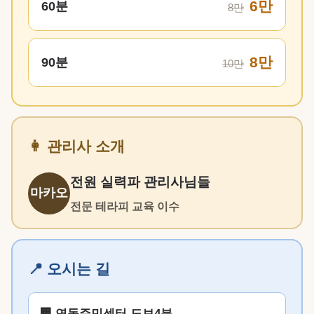
6만
60분
8만
8만
90분
10만
👩 관리사 소개
전원 실력파 관리사님들
마카오
전문 테라피 교육 이수
📍 오시는 길
🏢 연동주민센터 도보4분