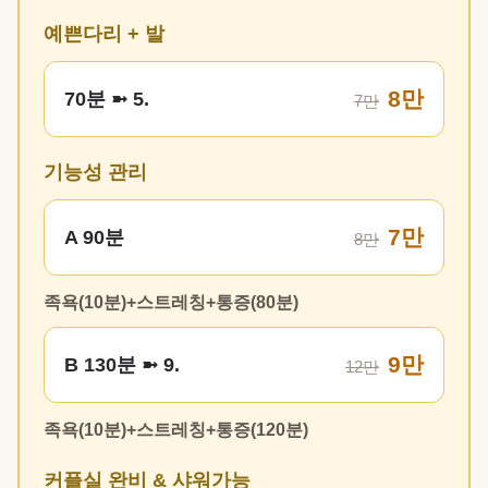
예쁜다리 + 발
8만
70분 ➼ 5.
7만
기능성 관리
7만
A 90분
8만
족욕(10분)+스트레칭+통증(80분)
9만
B 130분 ➼ 9.
12만
족욕(10분)+스트레칭+통증(120분)
커플실 완비 & 샤워가능