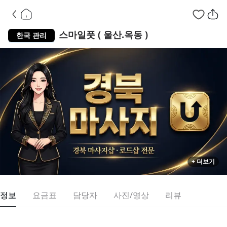
울산 남구 옥동
아로
스마일풋 ( 울산.옥동 )
한국 관리
+ 더보기
정보
요금표
담당자
사진/영상
리뷰