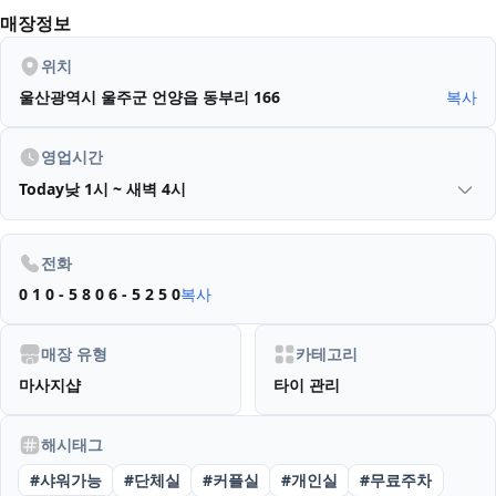
매장정보
위치
울산광역시 울주군 언양읍 동부리 166
복사
영업시간
Today
낮 1시 ~ 새벽 4시
전화
0 1 0 - 5 8 0 6 - 5 2 5 0
복사
매장 유형
카테고리
마사지샵
타이 관리
해시태그
#
샤워가능
#
단체실
#
커플실
#
개인실
#
무료주차