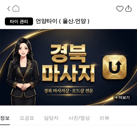
울산 울주군 언양읍
언양타이 ( 울산.언양 )
타이 관리
+ 더보기
정보
요금표
담당자
사진/영상
리뷰