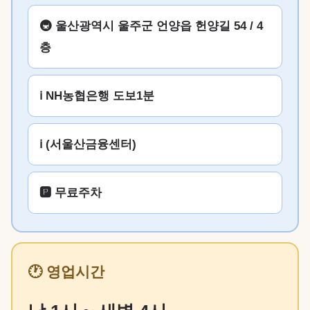
🚇 울산광역시 울주군 언양읍 헌양길 54 / 4
층
ℹ️ NH농협은행 도보1분
ℹ️ (서울산금융센터)
🅿️ 무료주차
🕐 영업시간