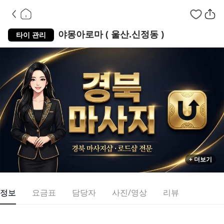
울산 남구 신정
야몽아로마 ( 울산.신정동 )
타이 관리
+ 더보기
정보
요금표
담당자
사진/영상
리뷰