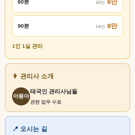
6만
60분
10만
8만
90분
14만
1인 1실 관리
👩 관리사 소개
태국인 관리사님들
야몽아
관련 업무 수료
📍 오시는 길