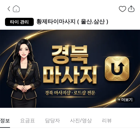
울산 남구 
황제타이마사지 ( 울산.삼산 )
타이 관리
+ 더보기
정보
요금표
담당자
사진/영상
리뷰