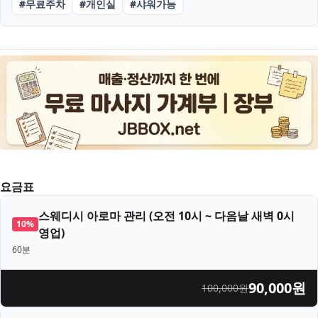
#
무료주차
#
개인실
#
샤워가능
요금표
스웨디시 아로마 관리
(
오전 10시 ~ 다음날 새벽 0시
10
%
영업
)
60분
90,000
원
100,000
원