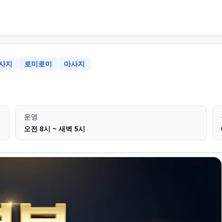
사지
로미로미
마사지
 남구 삼산동
스웨디시 아로마마사
운영
오전 8시 ~ 새벽 5시