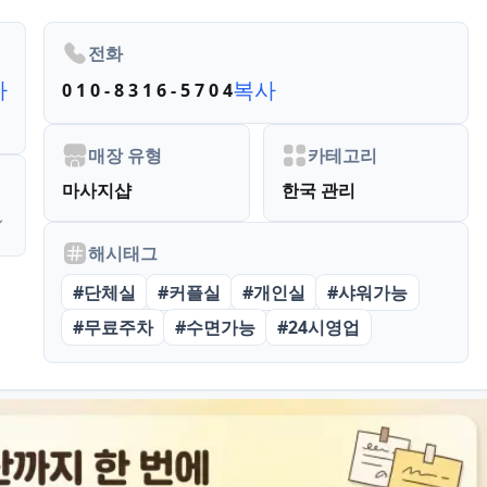
전화
사
복사
0 1 0 - 8 3 1 6 - 5 7 0 4
매장 유형
카테고리
마사지샵
한국 관리
해시태그
#
단체실
#
커플실
#
개인실
#
샤워가능
#
무료주차
#
수면가능
#
24시영업