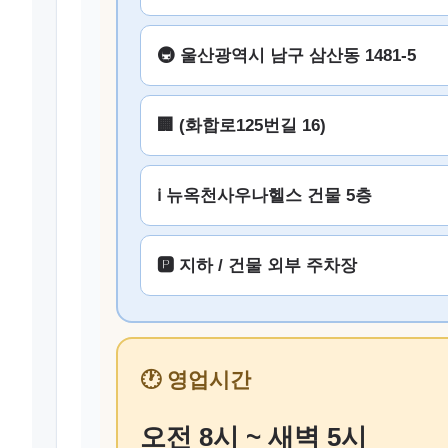
🚇 울산광역시 남구 삼산동 1481-5
🏢 (화합로125번길 16)
ℹ️ 뉴옥천사우나헬스 건물 5층
🅿️ 지하 / 건물 외부 주차장
🕐 영업시간
오전 8시 ~ 새벽 5시