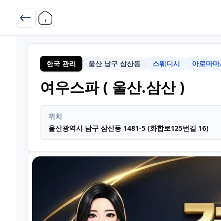
한국 관리
울산 남구 삼산동
스웨디시
아로마마
울산
여우스파 ( 울산.삼산 )
위치
울산광역시 남구 삼산동 1481-5 (화합로125번길 16)