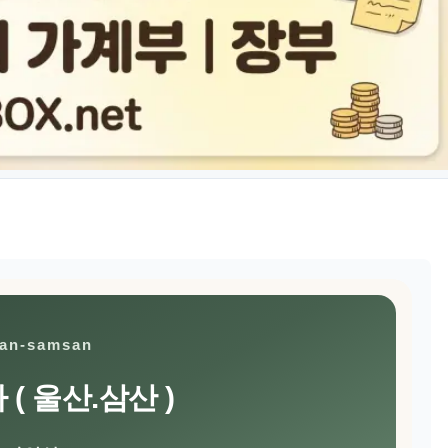
san-samsan
( 울산.삼산 )