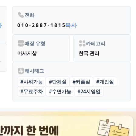
전화
사
복사
0 1 0 - 2 8 8 7 - 1 8 1 5
매장 유형
카테고리
마사지샵
한국 관리
해시태그
#
샤워가능
#
단체실
#
커플실
#
개인실
#
무료주차
#
수면가능
#
24시영업