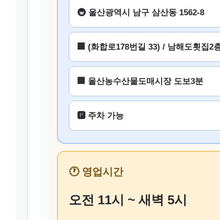
🚇 울산광역시 남구 삼산동 1562-8
🏢 (화합로178번길 33) / 남해도횟집2
🏢 울산농수산물도매시장 도보3분
🅿️ 주차 가능
🕐 영업시간
오전 11시 ~ 새벽 5시