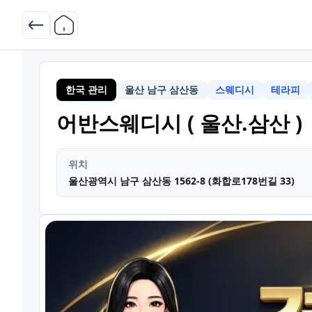
한국 관리
울산 남구 삼산동
스웨디시
테라피
어반스웨디시 ( 울산.삼산 )
위치
울산광역시 남구 삼산동 1562-8 (화합로178번길 33)