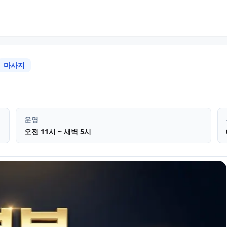
마사지
울산 남구 삼산동
스웨디시 테라피
운영
오전 11시 ~ 새벽 5시