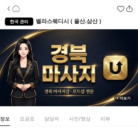
울산 남구 삼산
벨라스웨디시 ( 울산.삼산 )
한국 관리
+ 더보기
정보
요금표
담당자
사진/영상
리뷰