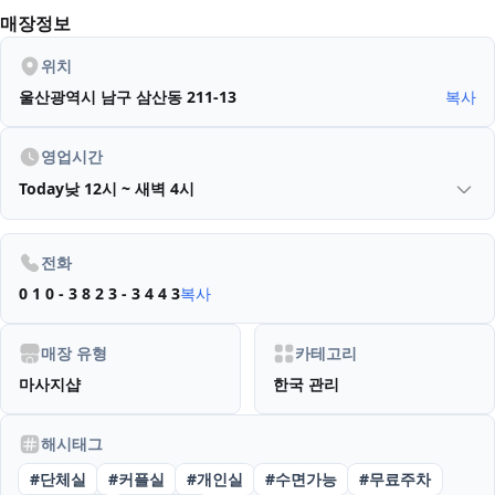
매장정보
위치
울산광역시 남구 삼산동 211-13
복사
영업시간
Today
낮 12시 ~ 새벽 4시
전화
0 1 0 - 3 8 2 3 - 3 4 4 3
복사
매장 유형
카테고리
마사지샵
한국 관리
해시태그
#
단체실
#
커플실
#
개인실
#
수면가능
#
무료주차