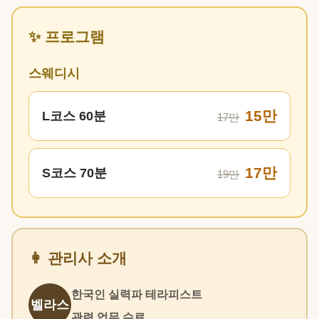
✨ 프로그램
스웨디시
15만
L코스 60분
17만
17만
S코스 70분
19만
👩 관리사 소개
한국인 실력파 테라피스트
벨라스
관련 업무 수료