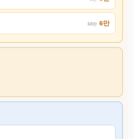
6만
10만