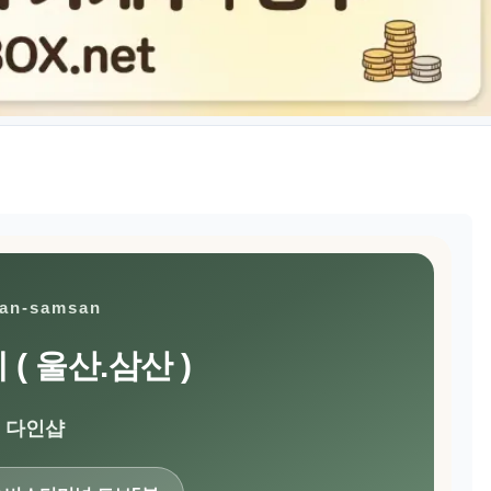
san-samsan
( 울산.삼산 )
다인샵