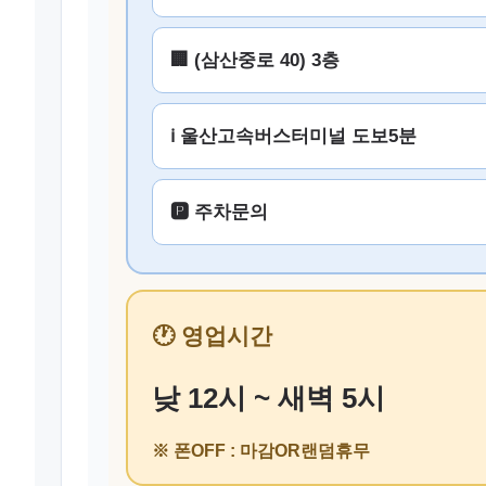
🏢 (삼산중로 40) 3층
ℹ️ 울산고속버스터미널 도보5분
🅿️ 주차문의
🕐 영업시간
낮 12시 ~ 새벽 5시
※ 폰OFF : 마감OR랜덤휴무