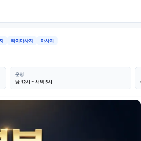
지
타이마사지
마사지
 남구 삼산동
테라피 아로마마사지
운영
낮 12시 ~ 새벽 5시