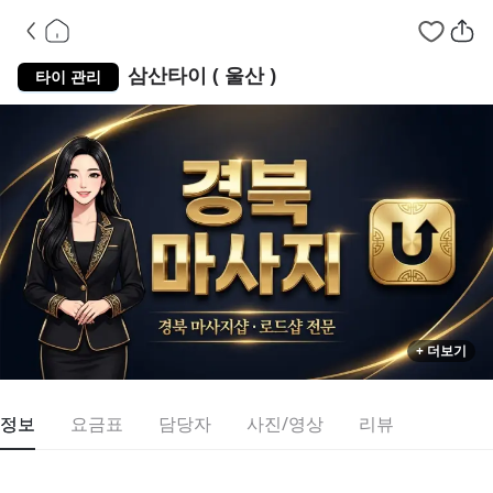
울산 남구 삼산동
테라피
삼산타이 ( 울산 )
타이 관리
+ 더보기
정보
요금표
담당자
사진/영상
리뷰