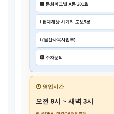
🏢 문희파크빌 A동 201호
ℹ️ 현대해상 사거리 도보5분
ℹ️ (울산사옥사업부)
🅿️ 주차문의
🕐 영업시간
오전 9시 ~ 새벽 3시
※ 폰OFF : 마감OR랜덤휴무