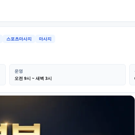
스포츠마사지
마사지
산 남구 달동
테라피 아로마마사지
운영
오전 9시 ~ 새벽 3시