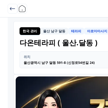
한국 관리
울산 남구 달동
테라피
아로마마사지
울
다온테라피 ( 울산.달동 )
위치
울산광역시 남구 달동 591-8 (신정로54번길 24)