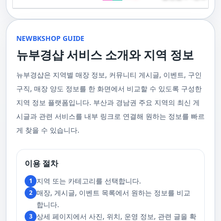
기 위해 부경샵은 계속해서 훌륭한 관리사들을 모집하고 있답니다. 부산 출
120,000원태국인 관리사 힐링 VIP 코스 90분에 70,000원, 120분에 90,000
게 가장 적합한 사람을 찾아주는 것이 부경샵의 가장 큰 장점이라 할 수 있습
주급
정기적으로 받는 마사지입니다.2. 타이 마사지 타이 마사지는 동양의 전통
장을 원하실 때는 언제든지 후불제로 예약하실 수 있어요, 이점 참고해주세
원 코스에 대한 궁금증이 있으시다면, 전화를 통한 상담을 추천드립니다.
니다. 부정확한 예약 시스템, 불편한 과정 없이 편리하게 사람들의 힐링을 도
적인 마사지 방법으로, 신체의 스트레칭과 압력 포인트를 조합하여 신체의
요. 사전에 예약하시면 더욱 쾌적한 부산 러시아 홈케어 서비스를 경험하실
부산 일본인 홈케어는 대면 서비스의 특성상, 직접 통화를 통한 문의와 예약
울 수 있는 이런 부경샵에서 예약하시는 것을 추천드립니다.때론, 그냥 누워
균형을 맞추는 데 중점을 둡니다. 이 마사지는 유연성을 증진시키고 근육의
수 있을 거예요. 마지막으로, 부산 러시아 홈케어 서비스를 이용하기 전에,
이 이용 과정을 더욱 원활하게 만들어줍니다. 고객님의 선호사항을 알려주
서 편안히 마사지 받고 싶은 날이 있습니다. 이러한 소망을 이뤄줄 수 있는
긴장을 풀어주며, 신체의 에너지 흐름을 개선하는 데 도움을 줍니다. 타이 마
주의사항을 잘 확인하신 후 예약을 진행해주시면 됩니다.부경샵 서비스에
시면, 부경샵은 그에 최적화된 서비스를 제공하기 위해 최선을 다할 것입니
부산꿀통 디시에서 제공하는 서비스는 여러분에게 새로운 힐링의 기회를 제
NEWBKSHOP GUIDE
사지는 신체의 긴장을 풀어주고, 스트레스를 감소시키며, 전반적인 신체 기
대한 많은 관심 덕분에, 부경샵은 필요한 요구 사항들을 간단하게 필수적인
다. 언제든지 필요하실 때, 편리한 상담과 지원이 준비되어 있으니 주저하지
공할 것입니다. 결론적으로 보면, 이처럼 부산꿀통 디시를 통해 제공받는 마
능을 개선하는 데 효과적입니다.3. 샤이츠 마사지 샤이츠 마사지는 일본에
것들로 정리했어요. 이 가이드라인을 따라주시면, 서비스 이용 중에 문제가
뉴부경샵 서비스 소개와 지역 정보
마시고 연락 주세요. 부산 일본인 홈케어 이용 방법에 대해서는, 서비스의
사지는 여러분의 체질 개선, 스트레스 해소, 마음의 안정 등 다양한 효능을
서 유래한 마사지 방법으로, 의자에 앉은 상태에서 받을 수 있어 사무실이나
생기지 않을 거예요. 첫째로, 너무 많은 알코올을 섭취해 만취 상태일 경우에
핵심은 바로 고객님의 현재 위치에서 직접 찾아가는 것입니다. 이 방식을 통
가져다줍니다. 이와 같이 부산꿀통 디시의 마사지는 여러분의 건강을 지키
집에서도 쉽게 즐길 수 있습니다. 이 마사지는 특히 허리와 어깨의 피로를 해
는 서비스 이용에 제한을 두고 있어요. 이럴 때는 다음 번에 이용해 주시는
해 고객님은 어떠한 방해도 받지 않고, 부산,경남 내 모텔, 호텔, 자택, 원룸
는데 큰 도움을 줌은 물론, 일상에서 쌓인 스트레스를 해소하고 힐링하는 시
소하는 데 효과적이며, 신체의 전반적인 이완을 도와 스트레스 감소에 도움
게 좋아요.서비스 당일에는 부경샵과의 원활한 의사소통이 중요해요, 그래
뉴부경샵은 지역별 매장 정보, 커뮤니티 게시글, 이벤트, 구인
등, 자신만의 공간에서 편안한 맞춤형 마사지를 받으실 수 있습니다. 최근
간을 가질 수 있게 해줍니다. 그리고 이런 부산꿀통 디시의 서비스를 편리하
을 줍니다. 샤이츠 마사지는 짧은 시간에 효과적인 이완을 제공하여, 바쁜 일
서 공중전화나 발신 제한으로는 연락이 어려워요. 또한, 자주 예약을 취소하
의 코로나19 사태와 경제적 어려움을 고려하여, 부산, 경남에서 집처럼 편안
게 예약하고 이용할 수 있게 도와주는 '부경샵' 어플은 부산과 경남 지역에서
상 속에서 짧은 휴식을 필요로 하는 현대인에게 적합합니다.4. 발 마사지 발
구직, 매장 양도 정보를 한 화면에서 비교할 수 있도록 구성한
거나 예약 없이 나타나지 않는 경우, 앞으로 예약하기가 어려워질 수 있으니
한 마사지 서비스를 제공하기 위해 노력하고 있습니다. 부경샵의 주된 목적
최고의 마사지 어플로 추천받고 있습니다. 복잡한 예약 과정 없이, 부담 없이
마사지는 발과 발목을 중심으로 이루어지는 마사지로, 신체의 균형을 유지
이 점 유념해 주세요. 부경샵 의 독특함을 시간을 허비하지 않고, 합리적인
은 고객님들이 긴장을 해소하고 새로운 활력을 얻을 수 있는 피난처를 마련
부산꿀통 디시의 서비스를 이용하려는 분들께 부경샵 어플을 강력히 추천드
지역 정보 플랫폼입니다. 부산과 경남권 주요 지역의 최신 게
하고 전반적인 피로를 풀어주는 데 중점을 둡니다. 이 마사지는 발의 압력점
가격으로 경험해 보세요.터치 -> 부경샵 홈페이지 터치 -> 더욱 새로워진 뉴
하는 것입니다. 또한, 부경샵 한국과 태국, 일본에서 온 관리사 중 선택이 가
립니다.여러분의 건강과 힐링을 위해, 부산꿀통 디시와 부경샵이 함께하며,
을 자극하여 혈액 순환을 촉진시키고, 신체의 다른 부분으로의 에너지 흐름
부경샵 홈페이지 터치 -> 부경샵앱 다운로드 - Google Play
능하며, 다른 곳에서 찾아볼 수 없는 독특한 기술과 마음가짐을 가진 관리사
모든 고민과 걱정 속에서 여러분을 위로하고 도와드리겠습니다. 부산꿀통
시글과 관련 서비스를 내부 링크로 연결해 원하는 정보를 빠르
을 개선합니다. 발 마사지는 특히 장시간 서 있거나 걷는 일이 많은 사람들에
를 자랑합니다. 이러한 품질은 비교할 수 없는 수준입니다. 서비스의 질을
디시와 함께라면 여러분은 더 이상 고통스럽게 진통을 겪지 않아도 됩니다.
게 추천되며, 발의 피로 뿐만 아니라 전체적인 신체의 건강과 웰빙에도 긍정
게 찾을 수 있습니다.
더욱 높이기 위해, 부경샵은 지속적으로 우수한 일본인 관리사를 모집 중입
부산꿀통 디시의 건강한 마사지와 쾌적한 분위기 속에서 행복과 건강을 찾
적인 영향을 줍니다.부경샵 앱을 통해 부산 남포동 지역의 고객들은 이러한
니다. 부산 일본인 홈케어 예약을 원하실 때는 어떤 코스를 선택하시든지 후
아보세요!
다양한 종류의 마사지를 간편하게 예약하고, 자신의 필요와 선호에 맞는 맞
불제로 진행됨을 알려드립니다. 미리 편한 시간을 예약하시면, 더욱 쾌적한
춤형 서비스를 즐길 수 있습니다.출장마사지는 부경샵 ↓↓↓ 클릭
서비스를 경험하실 수 있습니다. 마지막으로 부산 일본인 홈케어 서비스를
https://bkshop.kr/더욱 새로워진 출장마사지 뉴부경샵↓↓↓ 클릭
이용하시기 전에, 아래 주의사항을 상세히 확인하시고 예약을 진행해 주시
이용 절차
https://newbkshop.com/출장마사지 부경샵앱 다운로드↓↓↓ 클릭
기 바랍니다. 부경샵 서비스에 대한 높은 수요를 감안하여, 이용 요건을 간
https://play.google.com/store/apps/details?
소화하여 필수적인 사항으로 명시했습니다. 이 가이드라인을 따르시면, 서
지역 또는 카테고리를 선택합니다.
1
id=com.appsweb.appS2017110359fc218cea16b_5a02f85a77c64&hl=ko&gl
비스 이용 중 문제가 발생하지 않을 것입니다. 특히, 과도한 알코올 섭취로
매장, 게시글, 이벤트 목록에서 원하는 정보를 비교
2
인해 만취 상태에서는 서비스 이용에 제한을 두고 있음을 명확히 합니다. 이
러한 상태에서는 다음 기회에 이용해 주시길 부탁드립니다. 서비스 도착 시
합니다.
원활한 의사소통이 이루어질 수 있도록, 저희와의 연락이 반드시 가능해야
상세 페이지에서 사진, 위치, 운영 정보, 관련 글을 확
3
합니다. 이에 공중전화 사용이나 발신 번호 표시 제한으로의 통화는 받지 않