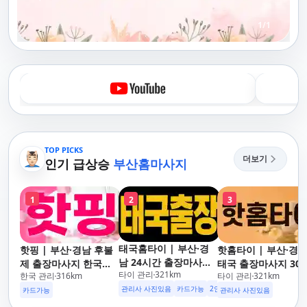
1
/
1
TOP PICKS
더보기
인기 급상승
부산홈마사지
1
2
3
태국홈타이 | 부산·경
핫핑 | 부산·경남 후불
핫홈타이 | 부산·경
남 24시간 출장마사지
제 출장마사지 한국인
태국 출장마사지 30
타이 관리
321
km
후불제/해운대,사상,광
한국 관리
316
km
타이 관리
321
km
관리사
도착 카드가능 24시
안리,남포동,구포,덕천,
관리사 사진있음
카드가능
2인이상 할인
업소 이벤트중
운대,사상,광안리,남
카드가능
관리사 사진있음
명지,민락,수영,동래,남
동,구포,덕천,명지,민