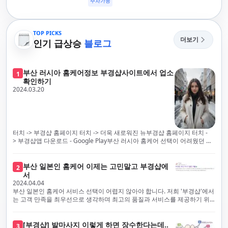
주차가능
TOP PICKS
더보기
인기 급상승
블로그
부산 러시아 홈케어정보 부경샵사이트에서 업소
1
확인하기
2024.03.20
터치 -> 부경샵 홈페이지 터치 -> 더욱 새로워진 뉴부경샵 홈페이지 터치 -
> 부경샵앱 다운로드 - Google Play부산 러시아 홈케어 선택이 어려웠던 시
절은 이제 끝났습니다! 부경샵을 통해 최상의 마사지 서비스와 품질을 체험
해 보세요. 부경샵은 고객의 만족을 가장 중요하게 생각하며, 이를 위해 서비
스의 모든 과정을 후불제로 운영합니다. 이는 고객님의 최대 편의를 보장하
부산 일본인 홈케어 이제는 고민말고 부경샵에
2
기 위한 부경샵의 약속입니다.부경샵은 현장에서 바로 고객님께 서비스를
서
제공하는 깨끗하고 전문적으로 훈련된 관리사들을 다수 보유하고 있음을 자
2024.04.04
랑스럽게 생각합니다. 이는 프리미엄 부산 러시아 홈케어 경험을 제공하기
부산 일본인 홈케어 서비스 선택이 어렵지 않아야 합니다. 저희 '부경샵'에서
위한 부경샵의 노력의 일환입니다.현 시대의 불확실성 속에서, 안전은 부경
는 고객 만족을 최우선으로 생각하며 최고의 품질과 서비스를 제공하기 위
샵의 최우선 과제입니다. 이에 따라, 부경샵은 100% 후불제를 시행하고 있
해 노력하고 있습니다. 이는 고객님의 궁극적인 편의를 보장하기 위해 우리
으며, 코로나19 상황 속에서도 대표 매니저들이 건강 진단서를 꼼꼼히 확인
가 모든 서비스를 후불제로 운영하는 주된 이유입니다. 부경샵은 고객님께
하고 개인의 건강 상태를 지속적으로 모니터링합니다.예약금을 요구하는 업
프리미엄 부산 일본인 홈케어 경험을 제공하고자 현장에서 직접 깨끗하고
[부경샵] 발마사지 이렇게 하면 장수한다는데..
3