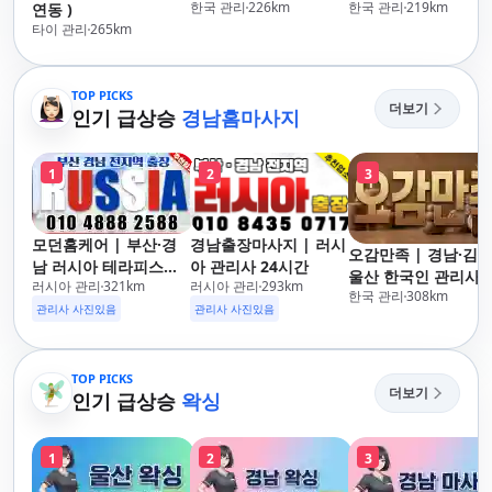
한국 관리
226
km
한국 관리
219
km
연동 )
타이 관리
265
km
TOP PICKS
더보기
인기 급상승
경남홈마사지
1
2
3
모던홈케어 | 부산·경
경남출장마사지 | 러시
오감만족 | 경남·김해
남 러시아 테라피스트
아 관리사 24시간
울산 한국인 관리사 
러시아 관리
321
km
러시아 관리
293
km
방문 마사지
한국 관리
308
km
장마사지
관리사 사진있음
관리사 사진있음
TOP PICKS
더보기
인기 급상승
왁싱
1
2
3