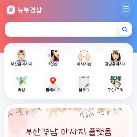
뉴부경샵 - 부산 마사지 사이트 부산마사지 부산홈타이 부산출
뉴부경샵
부산홈마사지
1인샵
마사지샵
경남홈마사지
왁싱
플레이스
블로그
구인/구직