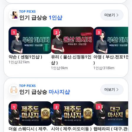
산,구서,연산,서면,재
락,수영,동래,남산,구
송,센텀,송도,자갈치,하
서,연산,서면,재송,센
TOP PICKS
더보기
단,다대포,범일,범천,우
인기 급상승
1인샵
텀,송도,자갈치,하단
동,마린시티,송정,기장,
대포,범일,범천,우동
정관,일광,망미,토곡,시
린시티,송정,기장,정
1
2
3
청,양정,초량,사직,온
일광,망미,토곡,시청
천,미남,만덕,괴정,학
정,초량,사직,온천,미
장,금사,서동,반여,반
남,만덕,괴정,학장,금
송,명륜,남천,대연,문
사,서동,반여,반송,명
약손 ( 센텀1인샵 )
유리 ( 울산.신정동1인
아영 ( 부산.전포1인
현,부전,개금,가야,주
륜,남천,대연,문현,부
1인샵
321
km
샵 )
)
례,괘법,학장,강서,신
전,개금,가야,주례,괘
1인샵
9
km
1인샵
318
km
호,서구,암남
법,학장,강서,신호,서
구,암남
TOP PICKS
더보기
인기 급상승
마사지샵
1
2
3
더쉼 스웨디시 ( 제주.
시아 ( 제주.이도이동 )
랩테라피 ( 대구.관음 