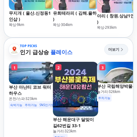
무지개 ( 울산.신정동1
유희테라피 ( 김해.율하
아리 ( 창원.상남1인
인샵 )
)
)
왁싱
9
km
왁싱
304
km
왁싱
293
km
TOP PICKS
더보기
인기 급상승
플레이스
1
2
3
부산 국립해양박물관
부산 아난티 코브 워터
놀거리
326
km
하우스
주차가능
온천/스파
323
km
숙박가능
주차가능
SNS인기명소
부산 해운대구 달맞이
길62번길 33-1
놀거리
323
km