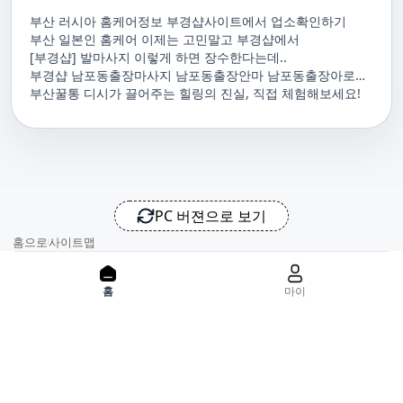
부산 러시아 홈케어정보 부경샵사이트에서 업소확인하기
부산 일본인 홈케어 이제는 고민말고 부경샵에서
[부경샵] 발마사지 이렇게 하면 장수한다는데..
부경샵 남포동출장마사지 남포동출장안마 남포동출장아로마
남포동홈마사지 남포동마사지출장
부산꿀통 디시가 끌어주는 힐링의 진실, 직접 체험해보세요!
PC 버젼으로 보기
홈으로
사이트맵
위치기반서비스 이용약관
개인정보처리방침
이용약관
홈
마이
사업자정보
서비스 정보중개자로서, 서비스제공의 당사가 아니라는 사실을 고
지하며, 서비스의 예약, 이용 및 환불 등과 관련된 의무와 책임은 각
서비스 제공자에게 있으며, 건진 플랫폼입니다. 업소의 불법적 행위