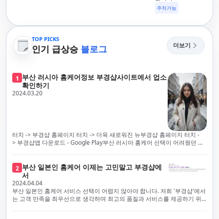
주차가능
TOP PICKS
더보기
인기 급상승
블로그
부산 러시아 홈케어정보 부경샵사이트에서 업소
1
확인하기
2024.03.20
터치 -> 부경샵 홈페이지 터치 -> 더욱 새로워진 뉴부경샵 홈페이지 터치 -
> 부경샵앱 다운로드 - Google Play부산 러시아 홈케어 선택이 어려웠던 시
절은 이제 끝났습니다! 부경샵을 통해 최상의 마사지 서비스와 품질을 체험
해 보세요. 부경샵은 고객의 만족을 가장 중요하게 생각하며, 이를 위해 서비
스의 모든 과정을 후불제로 운영합니다. 이는 고객님의 최대 편의를 보장하
부산 일본인 홈케어 이제는 고민말고 부경샵에
2
기 위한 부경샵의 약속입니다.부경샵은 현장에서 바로 고객님께 서비스를
서
제공하는 깨끗하고 전문적으로 훈련된 관리사들을 다수 보유하고 있음을 자
2024.04.04
랑스럽게 생각합니다. 이는 프리미엄 부산 러시아 홈케어 경험을 제공하기
부산 일본인 홈케어 서비스 선택이 어렵지 않아야 합니다. 저희 '부경샵'에서
위한 부경샵의 노력의 일환입니다.현 시대의 불확실성 속에서, 안전은 부경
는 고객 만족을 최우선으로 생각하며 최고의 품질과 서비스를 제공하기 위
샵의 최우선 과제입니다. 이에 따라, 부경샵은 100% 후불제를 시행하고 있
해 노력하고 있습니다. 이는 고객님의 궁극적인 편의를 보장하기 위해 우리
으며, 코로나19 상황 속에서도 대표 매니저들이 건강 진단서를 꼼꼼히 확인
가 모든 서비스를 후불제로 운영하는 주된 이유입니다. 부경샵은 고객님께