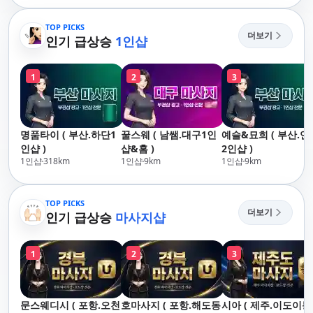
산,구서,연산,서면,재
락,수영,동래,남산,구
송,센텀,송도,자갈치,하
서,연산,서면,재송,센
TOP PICKS
더보기
단,다대포,범일,범천,우
인기 급상승
1인샵
텀,송도,자갈치,하단,다
동,마린시티,송정,기장,
대포,범일,범천,우동,마
정관,일광,망미,토곡,시
린시티,송정,기장,정관,
1
2
3
청,양정,초량,사직,온
일광,망미,토곡,시청,양
천,미남,만덕,괴정,학
정,초량,사직,온천,미
장,금사,서동,반여,반
남,만덕,괴정,학장,금
송,명륜,남천,대연,문
사,서동,반여,반송,명
명품타이 ( 부산.하단1
꿀스웨 ( 남쌤.대구1인
예슬&묘희 ( 부산.연
현,부전,개금,가야,주
륜,남천,대연,문현,부
인샵 )
샵&홈 )
2인샵 )
례,괘법,학장,강서,신
전,개금,가야,주례,괘
1인샵
318
km
1인샵
9
km
1인샵
9
km
호,서구,암남
법,학장,강서,신호,서
구,암남
TOP PICKS
더보기
인기 급상승
마사지샵
1
2
3
문스웨디시 ( 포항.오천
호마사지 ( 포항.해도동
시아 ( 제주.이도이동 