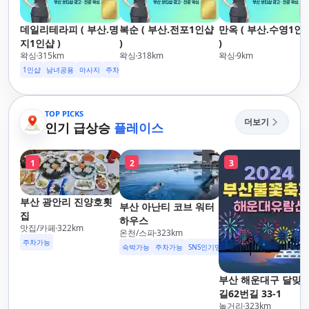
데일리테라피 ( 부산.명
복순 ( 부산.전포1인샵
만옥 ( 부산.수영1인
지1인샵 )
)
)
왁싱
315
km
왁싱
318
km
왁싱
9
km
1인샵
남녀공용
마사지
주차가능
TOP PICKS
더보기
인기 급상승
플레이스
1
2
3
부산 광안리 진양호횟
부산 아난티 코브 워터
집
하우스
맛집/카페
322
km
온천/스파
323
km
주차가능
숙박가능
주차가능
SNS인기명소
부산 해운대구 달맞
길62번길 33-1
놀거리
323
km