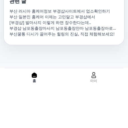
관련 글
부산 러시아 홈케어정보 부경샵사이트에서 업소확인하기
부산 일본인 홈케어 이제는 고민말고 부경샵에서
[부경샵] 발마사지 이렇게 하면 장수한다는데..
부경샵 남포동출장마사지 남포동출장안마 남포동출장아로마
남포동홈마사지 남포동마사지출장
부산꿀통 디시가 끌어주는 힐링의 진실, 직접 체험해보세요!
PC 버젼으로 보기
홈
마이
홈으로
사이트맵
위치기반서비스 이용약관
개인정보처리방침
이용약관
사업자정보
서비스 정보중개자로서, 서비스제공의 당사가 아니라는 사실을 고
지하며, 서비스의 예약, 이용 및 환불 등과 관련된 의무와 책임은 각