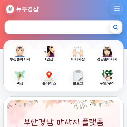
뉴부경샵 - 부산 마사지 사이트 부산마사지 부산홈타이 부산출
뉴부경샵
부산홈마사지
1인샵
마사지샵
경남홈마사지
왁싱
플레이스
블로그
구인/구직