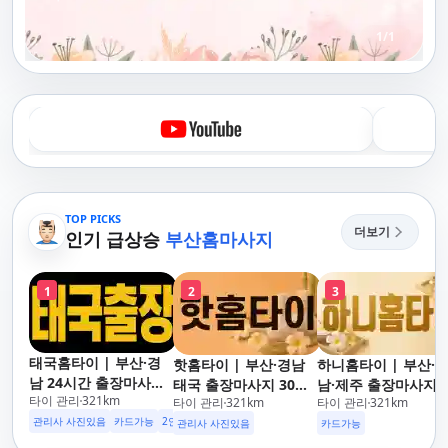
1
/
1
TOP PICKS
더보기
인기 급상승
부산홈마사지
1
2
3
태국홈타이 | 부산·경
핫홈타이 | 부산·경남
하니홈타이 | 부산·
남 24시간 출장마사지
태국 출장마사지 30분
남·제주 출장마사지 
타이 관리
321
km
후불제/해운대,사상,광
타이 관리
321
km
타이 관리
321
km
도착 카드가능 24시해
이·아로마 전문
안리,남포동,구포,덕천,
관리사 사진있음
카드가능
2인이상 할인
업소 이벤트중
운대,사상,광안리,남포
관리사 사진있음
카드가능
명지,민락,수영,동래,남
동,구포,덕천,명지,민