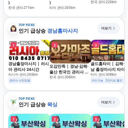
한국 관리
226
km
)
)
한국 관리
271
km
타이 관리
265
km
TOP PICKS
더보기
인기 급상승
경남홈마사지
1
2
3
경남출장마사지 | 러시
골드홈타이 | 김해·
오감만족 | 경남·김해·
아 관리사 24시간
남 출장마사지 타이·
울산 한국인 관리사 출
러시아 관리
293
km
타이 관리
308
km
로마·스웨디시
한국 관리
308
km
장마사지
관리사 사진있음
카드가능
2인이상 할인
주
TOP PICKS
더보기
인기 급상승
왁싱
1
2
3