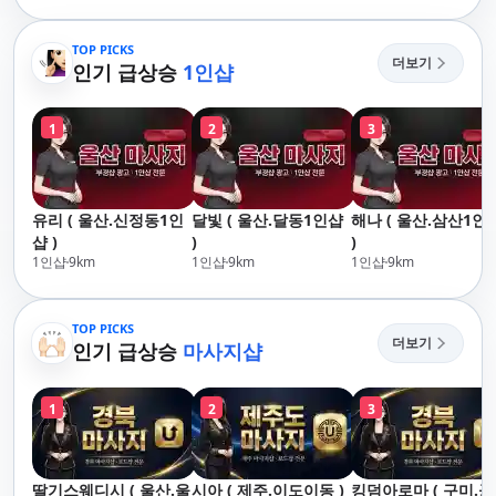
리,남포동,구포,덕천,명
산,구서,연산,서면,재
지,민락,수영,동래,남
송,센텀,송도,자갈치
산,구서,연산,서면,재
TOP PICKS
단,다대포,범일,범천
더보기
송,센텀,송도,자갈치,하
인기 급상승
1인샵
동,마린시티,송정,기
단,다대포,범일,범천,우
정관,일광,망미,토곡
동,마린시티,송정,기장,
청,양정,초량,사직,온
1
2
3
정관,일광,망미,토곡,시
천,미남,만덕,괴정,학
청,양정,초량,사직,온
장,금사,서동,반여,반
천,미남,만덕,괴정,학
송,명륜,남천,대연,문
장,금사,서동,반여,반
현,부전,개금,가야,주
유리 ( 울산.신정동1인
달빛 ( 울산.달동1인샵
해나 ( 울산.삼산1인
송,명륜,남천,대연,문
례,괘법,학장,강서,신
샵 )
)
)
현,부전,개금,가야,주
호,서구,암남
1인샵
9
km
1인샵
9
km
1인샵
9
km
례,괘법,학장,강서,신
호,서구,암남 아로마마
사지 타이마사지 출장
TOP PICKS
마사지 홈케어 홈타이
더보기
인기 급상승
마사지샵
1
2
3
딸기스웨디시 ( 울산.울
시아 ( 제주.이도이동 )
킹덤아로마 ( 구미.