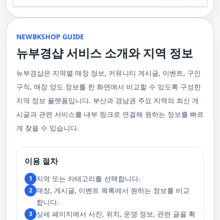
기 위해 부경샵은 계속해서 훌륭한 관리사들을 모집하고 있답니다. 부산 출
120,000원태국인 관리사 힐링 VIP 코스 90분에 70,000원, 120분에 90,000
게 가장 적합한 사람을 찾아주는 것이 부경샵의 가장 큰 장점이라 할 수 있습
주급
정기적으로 받는 마사지입니다.2. 타이 마사지 타이 마사지는 동양의 전통
장을 원하실 때는 언제든지 후불제로 예약하실 수 있어요, 이점 참고해주세
원 코스에 대한 궁금증이 있으시다면, 전화를 통한 상담을 추천드립니다.
니다. 부정확한 예약 시스템, 불편한 과정 없이 편리하게 사람들의 힐링을 도
적인 마사지 방법으로, 신체의 스트레칭과 압력 포인트를 조합하여 신체의
요. 사전에 예약하시면 더욱 쾌적한 부산 러시아 홈케어 서비스를 경험하실
부산 일본인 홈케어는 대면 서비스의 특성상, 직접 통화를 통한 문의와 예약
울 수 있는 이런 부경샵에서 예약하시는 것을 추천드립니다.때론, 그냥 누워
균형을 맞추는 데 중점을 둡니다. 이 마사지는 유연성을 증진시키고 근육의
수 있을 거예요. 마지막으로, 부산 러시아 홈케어 서비스를 이용하기 전에,
이 이용 과정을 더욱 원활하게 만들어줍니다. 고객님의 선호사항을 알려주
서 편안히 마사지 받고 싶은 날이 있습니다. 이러한 소망을 이뤄줄 수 있는
긴장을 풀어주며, 신체의 에너지 흐름을 개선하는 데 도움을 줍니다. 타이 마
주의사항을 잘 확인하신 후 예약을 진행해주시면 됩니다.부경샵 서비스에
시면, 부경샵은 그에 최적화된 서비스를 제공하기 위해 최선을 다할 것입니
부산꿀통 디시에서 제공하는 서비스는 여러분에게 새로운 힐링의 기회를 제
NEWBKSHOP GUIDE
사지는 신체의 긴장을 풀어주고, 스트레스를 감소시키며, 전반적인 신체 기
대한 많은 관심 덕분에, 부경샵은 필요한 요구 사항들을 간단하게 필수적인
다. 언제든지 필요하실 때, 편리한 상담과 지원이 준비되어 있으니 주저하지
공할 것입니다. 결론적으로 보면, 이처럼 부산꿀통 디시를 통해 제공받는 마
능을 개선하는 데 효과적입니다.3. 샤이츠 마사지 샤이츠 마사지는 일본에
것들로 정리했어요. 이 가이드라인을 따라주시면, 서비스 이용 중에 문제가
뉴부경샵 서비스 소개와 지역 정보
마시고 연락 주세요. 부산 일본인 홈케어 이용 방법에 대해서는, 서비스의
사지는 여러분의 체질 개선, 스트레스 해소, 마음의 안정 등 다양한 효능을
서 유래한 마사지 방법으로, 의자에 앉은 상태에서 받을 수 있어 사무실이나
생기지 않을 거예요. 첫째로, 너무 많은 알코올을 섭취해 만취 상태일 경우에
핵심은 바로 고객님의 현재 위치에서 직접 찾아가는 것입니다. 이 방식을 통
가져다줍니다. 이와 같이 부산꿀통 디시의 마사지는 여러분의 건강을 지키
집에서도 쉽게 즐길 수 있습니다. 이 마사지는 특히 허리와 어깨의 피로를 해
는 서비스 이용에 제한을 두고 있어요. 이럴 때는 다음 번에 이용해 주시는
해 고객님은 어떠한 방해도 받지 않고, 부산,경남 내 모텔, 호텔, 자택, 원룸
는데 큰 도움을 줌은 물론, 일상에서 쌓인 스트레스를 해소하고 힐링하는 시
소하는 데 효과적이며, 신체의 전반적인 이완을 도와 스트레스 감소에 도움
게 좋아요.서비스 당일에는 부경샵과의 원활한 의사소통이 중요해요, 그래
뉴부경샵은 지역별 매장 정보, 커뮤니티 게시글, 이벤트, 구인
등, 자신만의 공간에서 편안한 맞춤형 마사지를 받으실 수 있습니다. 최근
간을 가질 수 있게 해줍니다. 그리고 이런 부산꿀통 디시의 서비스를 편리하
을 줍니다. 샤이츠 마사지는 짧은 시간에 효과적인 이완을 제공하여, 바쁜 일
서 공중전화나 발신 제한으로는 연락이 어려워요. 또한, 자주 예약을 취소하
의 코로나19 사태와 경제적 어려움을 고려하여, 부산, 경남에서 집처럼 편안
게 예약하고 이용할 수 있게 도와주는 '부경샵' 어플은 부산과 경남 지역에서
상 속에서 짧은 휴식을 필요로 하는 현대인에게 적합합니다.4. 발 마사지 발
구직, 매장 양도 정보를 한 화면에서 비교할 수 있도록 구성한
거나 예약 없이 나타나지 않는 경우, 앞으로 예약하기가 어려워질 수 있으니
한 마사지 서비스를 제공하기 위해 노력하고 있습니다. 부경샵의 주된 목적
최고의 마사지 어플로 추천받고 있습니다. 복잡한 예약 과정 없이, 부담 없이
마사지는 발과 발목을 중심으로 이루어지는 마사지로, 신체의 균형을 유지
이 점 유념해 주세요. 부경샵 의 독특함을 시간을 허비하지 않고, 합리적인
은 고객님들이 긴장을 해소하고 새로운 활력을 얻을 수 있는 피난처를 마련
부산꿀통 디시의 서비스를 이용하려는 분들께 부경샵 어플을 강력히 추천드
지역 정보 플랫폼입니다. 부산과 경남권 주요 지역의 최신 게
하고 전반적인 피로를 풀어주는 데 중점을 둡니다. 이 마사지는 발의 압력점
가격으로 경험해 보세요.터치 -> 부경샵 홈페이지 터치 -> 더욱 새로워진 뉴
하는 것입니다. 또한, 부경샵 한국과 태국, 일본에서 온 관리사 중 선택이 가
립니다.여러분의 건강과 힐링을 위해, 부산꿀통 디시와 부경샵이 함께하며,
을 자극하여 혈액 순환을 촉진시키고, 신체의 다른 부분으로의 에너지 흐름
부경샵 홈페이지 터치 -> 부경샵앱 다운로드 - Google Play
능하며, 다른 곳에서 찾아볼 수 없는 독특한 기술과 마음가짐을 가진 관리사
모든 고민과 걱정 속에서 여러분을 위로하고 도와드리겠습니다. 부산꿀통
시글과 관련 서비스를 내부 링크로 연결해 원하는 정보를 빠르
을 개선합니다. 발 마사지는 특히 장시간 서 있거나 걷는 일이 많은 사람들에
를 자랑합니다. 이러한 품질은 비교할 수 없는 수준입니다. 서비스의 질을
디시와 함께라면 여러분은 더 이상 고통스럽게 진통을 겪지 않아도 됩니다.
게 추천되며, 발의 피로 뿐만 아니라 전체적인 신체의 건강과 웰빙에도 긍정
게 찾을 수 있습니다.
더욱 높이기 위해, 부경샵은 지속적으로 우수한 일본인 관리사를 모집 중입
부산꿀통 디시의 건강한 마사지와 쾌적한 분위기 속에서 행복과 건강을 찾
적인 영향을 줍니다.부경샵 앱을 통해 부산 남포동 지역의 고객들은 이러한
니다. 부산 일본인 홈케어 예약을 원하실 때는 어떤 코스를 선택하시든지 후
아보세요!
다양한 종류의 마사지를 간편하게 예약하고, 자신의 필요와 선호에 맞는 맞
불제로 진행됨을 알려드립니다. 미리 편한 시간을 예약하시면, 더욱 쾌적한
춤형 서비스를 즐길 수 있습니다.출장마사지는 부경샵 ↓↓↓ 클릭
서비스를 경험하실 수 있습니다. 마지막으로 부산 일본인 홈케어 서비스를
https://bkshop.kr/더욱 새로워진 출장마사지 뉴부경샵↓↓↓ 클릭
이용하시기 전에, 아래 주의사항을 상세히 확인하시고 예약을 진행해 주시
이용 절차
https://newbkshop.com/출장마사지 부경샵앱 다운로드↓↓↓ 클릭
기 바랍니다. 부경샵 서비스에 대한 높은 수요를 감안하여, 이용 요건을 간
https://play.google.com/store/apps/details?
소화하여 필수적인 사항으로 명시했습니다. 이 가이드라인을 따르시면, 서
지역 또는 카테고리를 선택합니다.
1
id=com.appsweb.appS2017110359fc218cea16b_5a02f85a77c64&hl=ko&gl
비스 이용 중 문제가 발생하지 않을 것입니다. 특히, 과도한 알코올 섭취로
매장, 게시글, 이벤트 목록에서 원하는 정보를 비교
2
인해 만취 상태에서는 서비스 이용에 제한을 두고 있음을 명확히 합니다. 이
러한 상태에서는 다음 기회에 이용해 주시길 부탁드립니다. 서비스 도착 시
합니다.
원활한 의사소통이 이루어질 수 있도록, 저희와의 연락이 반드시 가능해야
상세 페이지에서 사진, 위치, 운영 정보, 관련 글을 확
3
합니다. 이에 공중전화 사용이나 발신 번호 표시 제한으로의 통화는 받지 않