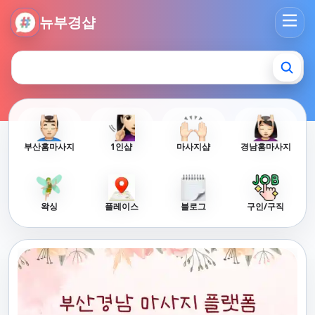
뉴부경샵 - 부산 마사지 사이트 부산마사지 부산홈타이 부산출
뉴부경샵
부산홈마사지
1인샵
마사지샵
경남홈마사지
왁싱
플레이스
블로그
구인/구직