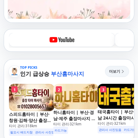
1
/
1
TOP PICKS
더보기
인기 급상승
부산홈마사지
1
2
3
태국홈타이 | 부산·
하니홈타이 | 부산·경
스피드홈타이 | 부산·
남 24시간 출장마사
남·제주 출장마사지 타
창원·김해·양산 출장마
타이 관리
321
km
후불제/해운대,사상,
타이 관리
321
km
이·아로마 전문
타이 관리
318
km
사지 홈케어 24시 카드
안리,남포동,구포,덕
관리사 사진있음
카드가능
카드가능
가능 해운대,사상,광안
필요시 배드지참
관리사 사진있음
명지,민락,수영,동래