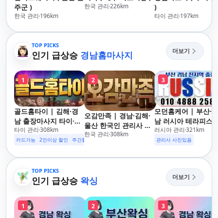
한국 관리
226
km
주군 )
)
한국 관리
196
km
타이 관리
197
km
TOP PICKS
더보기
인기 급상승
경남홈마사지
1
2
3
골드홈타이 | 김해·경
모던홈케어 | 부산·
오감만족 | 경남·김해·
남 출장마사지 타이·아
남 러시아 테라피스
울산 한국인 관리사 출
타이 관리
308
km
러시아 관리
321
km
로마·스웨디시
방문 마사지
한국 관리
308
km
장마사지
카드가능
2인이상 할인
주간할인
후기할인
생일할인
군인할인
관리사 사진있음
TOP PICKS
더보기
인기 급상승
왁싱
1
2
3