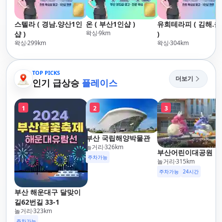
스텔라 ( 경남.양산1인
온 ( 부산1인샵 )
유희테라피 ( 김해.
왁싱
9
km
샵 )
)
왁싱
299
km
왁싱
304
km
TOP PICKS
더보기
인기 급상승
플레이스
1
2
3
부산 국립해양박물관
놀거리
326
km
부산어린이대공원
주차가능
놀거리
315
km
주차가능
24시간
부산 해운대구 달맞이
길62번길 33-1
놀거리
323
km
주차가능