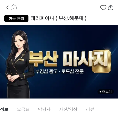
부산 해운대구
테라피아나 ( 부산.해운대 )
한국 관리
+ 더보기
정보
요금표
담당자
사진/영상
리뷰