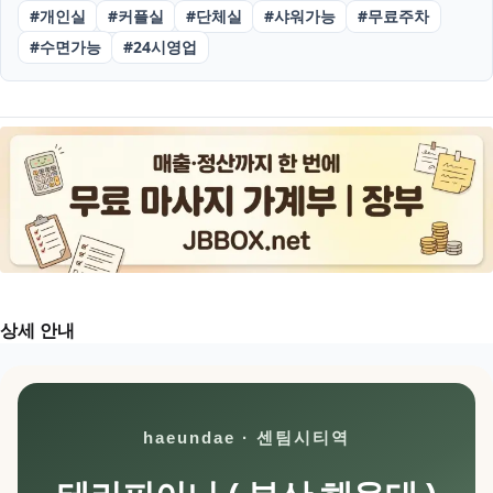
#
개인실
#
커플실
#
단체실
#
샤워가능
#
무료주차
#
수면가능
#
24시영업
상세 안내
haeundae · 센팀시티역