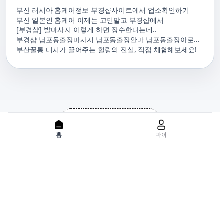
부산 러시아 홈케어정보 부경샵사이트에서 업소확인하기
부산 일본인 홈케어 이제는 고민말고 부경샵에서
[부경샵] 발마사지 이렇게 하면 장수한다는데..
부경샵 남포동출장마사지 남포동출장안마 남포동출장아로마
남포동홈마사지 남포동마사지출장
부산꿀통 디시가 끌어주는 힐링의 진실, 직접 체험해보세요!
PC 버젼으로 보기
홈으로
사이트맵
홈
마이
위치기반서비스 이용약관
개인정보처리방침
이용약관
사업자정보
서비스 정보중개자로서, 서비스제공의 당사가 아니라는 사실을 고
지하며, 서비스의 예약, 이용 및 환불 등과 관련된 의무와 책임은 각
서비스 제공자에게 있으며, 건진 플랫폼입니다. 업소의 불법적 행위