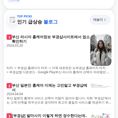
TOP PICKS
더보기
인기 급상승
블로그
부산 러시아 홈케어정보 부경샵사이트에서 업소
1
확인하기
2024.03.20
터치 -> 부경샵 홈페이지 터치 -> 더욱 새로워진 뉴부경샵 홈페이지 터치 -
> 부경샵앱 다운로드 - Google Play부산 러시아 홈케어 선택이 어려웠던 시
절은 이제 끝났습니다! 부경샵을 통해 최상의 마사지 서비스와 품질을 체험
해 보세요. 부경샵은 고객의 만족을 가장 중요하게 생각하며, 이를 위해 서비
스의 모든 과정을 후불제로 운영합니다. 이는 고객님의 최대 편의를 보장하
부산 일본인 홈케어 이제는 고민말고 부경샵에
2
기 위한 부경샵의 약속입니다.부경샵은 현장에서 바로 고객님께 서비스를
서
제공하는 깨끗하고 전문적으로 훈련된 관리사들을 다수 보유하고 있음을 자
2024.04.04
랑스럽게 생각합니다. 이는 프리미엄 부산 러시아 홈케어 경험을 제공하기
부산 일본인 홈케어 서비스 선택이 어렵지 않아야 합니다. 저희 '부경샵'에서
위한 부경샵의 노력의 일환입니다.현 시대의 불확실성 속에서, 안전은 부경
는 고객 만족을 최우선으로 생각하며 최고의 품질과 서비스를 제공하기 위
샵의 최우선 과제입니다. 이에 따라, 부경샵은 100% 후불제를 시행하고 있
해 노력하고 있습니다. 이는 고객님의 궁극적인 편의를 보장하기 위해 우리
으며, 코로나19 상황 속에서도 대표 매니저들이 건강 진단서를 꼼꼼히 확인
가 모든 서비스를 후불제로 운영하는 주된 이유입니다. 부경샵은 고객님께
하고 개인의 건강 상태를 지속적으로 모니터링합니다.예약금을 요구하는 업
프리미엄 부산 일본인 홈케어 경험을 제공하고자 현장에서 직접 깨끗하고
[부경샵] 발마사지 이렇게 하면 장수한다는데..
3