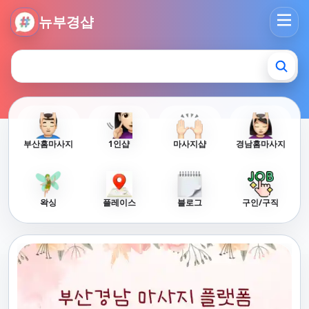
뉴부경샵 - 부산 마사지 사이트 부산마사지 부산홈타이 부산출
뉴부경샵
부산홈마사지
1인샵
마사지샵
경남홈마사지
왁싱
플레이스
블로그
구인/구직