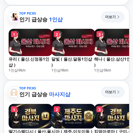
리,남포동,구포,덕천,명
산,구서,연산,서면,재
지,민락,수영,동래,남
송,센텀,송도,자갈치,하
산,구서,연산,서면,재
TOP PICKS
단,다대포,범일,범천,우
더보기
송,센텀,송도,자갈치,하
인기 급상승
1인샵
동,마린시티,송정,기장,
단,다대포,범일,범천,우
정관,일광,망미,토곡,시
동,마린시티,송정,기장,
청,양정,초량,사직,온
1
2
3
정관,일광,망미,토곡,시
천,미남,만덕,괴정,학
청,양정,초량,사직,온
장,금사,서동,반여,반
천,미남,만덕,괴정,학
송,명륜,남천,대연,문
장,금사,서동,반여,반
현,부전,개금,가야,주
유리 ( 울산.신정동1인
달빛 ( 울산.달동1인샵
해나 ( 울산.삼산1인
송,명륜,남천,대연,문
례,괘법,학장,강서,신
샵 )
)
)
현,부전,개금,가야,주
호,서구,암남
1인샵
9
km
1인샵
9
km
1인샵
9
km
례,괘법,학장,강서,신
호,서구,암남 아로마마
사지 타이마사지 출장
TOP PICKS
마사지 홈케어 홈타이
더보기
인기 급상승
마사지샵
1
2
3
딸기스웨디시 ( 울산.울
시아 ( 제주.이도이동 )
킹덤아로마 ( 구미.