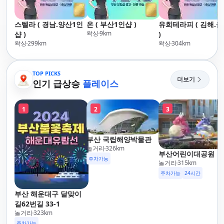
스텔라 ( 경남.양산1인
온 ( 부산1인샵 )
유희테라피 ( 김해.
왁싱
9
km
샵 )
)
왁싱
299
km
왁싱
304
km
TOP PICKS
더보기
인기 급상승
플레이스
1
2
3
부산 국립해양박물관
놀거리
326
km
부산어린이대공원
주차가능
놀거리
315
km
주차가능
24시간
부산 해운대구 달맞이
길62번길 33-1
놀거리
323
km
주차가능