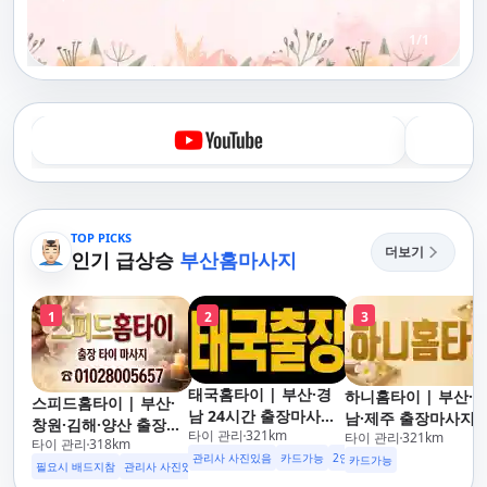
1
/
1
TOP PICKS
더보기
인기 급상승
부산홈마사지
1
2
3
태국홈타이 | 부산·경
하니홈타이 | 부산·
스피드홈타이 | 부산·
남 24시간 출장마사지
남·제주 출장마사지 
창원·김해·양산 출장마
타이 관리
321
km
후불제/해운대,사상,광
타이 관리
321
km
이·아로마 전문
타이 관리
318
km
사지 홈케어 24시 카드
안리,남포동,구포,덕천,
관리사 사진있음
카드가능
2인이상 할인
업소 이벤트중
카드가능
가능 해운대,사상,광안
필요시 배드지참
관리사 사진있음
명지,민락,수영,동래,남