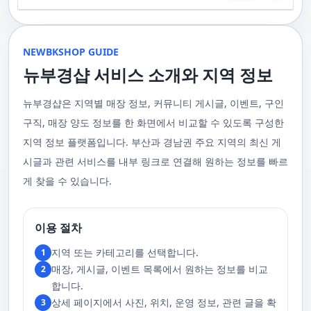
기 위해 부경샵은 계속해서 훌륭한 관리사들을 모집하고 있답니다. 부산 출
120,000원태국인 관리사 힐링 VIP 코스 90분에 70,000원, 120분에 90,000
게 가장 적합한 사람을 찾아주는 것이 부경샵의 가장 큰 장점이라 할 수 있습
주급
정기적으로 받는 마사지입니다.2. 타이 마사지 타이 마사지는 동양의 전통
장을 원하실 때는 언제든지 후불제로 예약하실 수 있어요, 이점 참고해주세
원 코스에 대한 궁금증이 있으시다면, 전화를 통한 상담을 추천드립니다.
니다. 부정확한 예약 시스템, 불편한 과정 없이 편리하게 사람들의 힐링을 도
적인 마사지 방법으로, 신체의 스트레칭과 압력 포인트를 조합하여 신체의
요. 사전에 예약하시면 더욱 쾌적한 부산 러시아 홈케어 서비스를 경험하실
부산 일본인 홈케어는 대면 서비스의 특성상, 직접 통화를 통한 문의와 예약
울 수 있는 이런 부경샵에서 예약하시는 것을 추천드립니다.때론, 그냥 누워
균형을 맞추는 데 중점을 둡니다. 이 마사지는 유연성을 증진시키고 근육의
수 있을 거예요. 마지막으로, 부산 러시아 홈케어 서비스를 이용하기 전에,
이 이용 과정을 더욱 원활하게 만들어줍니다. 고객님의 선호사항을 알려주
서 편안히 마사지 받고 싶은 날이 있습니다. 이러한 소망을 이뤄줄 수 있는
긴장을 풀어주며, 신체의 에너지 흐름을 개선하는 데 도움을 줍니다. 타이 마
주의사항을 잘 확인하신 후 예약을 진행해주시면 됩니다.부경샵 서비스에
시면, 부경샵은 그에 최적화된 서비스를 제공하기 위해 최선을 다할 것입니
부산꿀통 디시에서 제공하는 서비스는 여러분에게 새로운 힐링의 기회를 제
NEWBKSHOP GUIDE
사지는 신체의 긴장을 풀어주고, 스트레스를 감소시키며, 전반적인 신체 기
대한 많은 관심 덕분에, 부경샵은 필요한 요구 사항들을 간단하게 필수적인
다. 언제든지 필요하실 때, 편리한 상담과 지원이 준비되어 있으니 주저하지
공할 것입니다. 결론적으로 보면, 이처럼 부산꿀통 디시를 통해 제공받는 마
능을 개선하는 데 효과적입니다.3. 샤이츠 마사지 샤이츠 마사지는 일본에
것들로 정리했어요. 이 가이드라인을 따라주시면, 서비스 이용 중에 문제가
뉴부경샵 서비스 소개와 지역 정보
마시고 연락 주세요. 부산 일본인 홈케어 이용 방법에 대해서는, 서비스의
사지는 여러분의 체질 개선, 스트레스 해소, 마음의 안정 등 다양한 효능을
서 유래한 마사지 방법으로, 의자에 앉은 상태에서 받을 수 있어 사무실이나
생기지 않을 거예요. 첫째로, 너무 많은 알코올을 섭취해 만취 상태일 경우에
핵심은 바로 고객님의 현재 위치에서 직접 찾아가는 것입니다. 이 방식을 통
가져다줍니다. 이와 같이 부산꿀통 디시의 마사지는 여러분의 건강을 지키
집에서도 쉽게 즐길 수 있습니다. 이 마사지는 특히 허리와 어깨의 피로를 해
는 서비스 이용에 제한을 두고 있어요. 이럴 때는 다음 번에 이용해 주시는
해 고객님은 어떠한 방해도 받지 않고, 부산,경남 내 모텔, 호텔, 자택, 원룸
는데 큰 도움을 줌은 물론, 일상에서 쌓인 스트레스를 해소하고 힐링하는 시
소하는 데 효과적이며, 신체의 전반적인 이완을 도와 스트레스 감소에 도움
게 좋아요.서비스 당일에는 부경샵과의 원활한 의사소통이 중요해요, 그래
뉴부경샵은 지역별 매장 정보, 커뮤니티 게시글, 이벤트, 구인
등, 자신만의 공간에서 편안한 맞춤형 마사지를 받으실 수 있습니다. 최근
간을 가질 수 있게 해줍니다. 그리고 이런 부산꿀통 디시의 서비스를 편리하
을 줍니다. 샤이츠 마사지는 짧은 시간에 효과적인 이완을 제공하여, 바쁜 일
서 공중전화나 발신 제한으로는 연락이 어려워요. 또한, 자주 예약을 취소하
의 코로나19 사태와 경제적 어려움을 고려하여, 부산, 경남에서 집처럼 편안
게 예약하고 이용할 수 있게 도와주는 '부경샵' 어플은 부산과 경남 지역에서
상 속에서 짧은 휴식을 필요로 하는 현대인에게 적합합니다.4. 발 마사지 발
구직, 매장 양도 정보를 한 화면에서 비교할 수 있도록 구성한
거나 예약 없이 나타나지 않는 경우, 앞으로 예약하기가 어려워질 수 있으니
한 마사지 서비스를 제공하기 위해 노력하고 있습니다. 부경샵의 주된 목적
최고의 마사지 어플로 추천받고 있습니다. 복잡한 예약 과정 없이, 부담 없이
마사지는 발과 발목을 중심으로 이루어지는 마사지로, 신체의 균형을 유지
이 점 유념해 주세요. 부경샵 의 독특함을 시간을 허비하지 않고, 합리적인
은 고객님들이 긴장을 해소하고 새로운 활력을 얻을 수 있는 피난처를 마련
부산꿀통 디시의 서비스를 이용하려는 분들께 부경샵 어플을 강력히 추천드
지역 정보 플랫폼입니다. 부산과 경남권 주요 지역의 최신 게
하고 전반적인 피로를 풀어주는 데 중점을 둡니다. 이 마사지는 발의 압력점
가격으로 경험해 보세요.터치 -> 부경샵 홈페이지 터치 -> 더욱 새로워진 뉴
하는 것입니다. 또한, 부경샵 한국과 태국, 일본에서 온 관리사 중 선택이 가
립니다.여러분의 건강과 힐링을 위해, 부산꿀통 디시와 부경샵이 함께하며,
을 자극하여 혈액 순환을 촉진시키고, 신체의 다른 부분으로의 에너지 흐름
부경샵 홈페이지 터치 -> 부경샵앱 다운로드 - Google Play
능하며, 다른 곳에서 찾아볼 수 없는 독특한 기술과 마음가짐을 가진 관리사
모든 고민과 걱정 속에서 여러분을 위로하고 도와드리겠습니다. 부산꿀통
시글과 관련 서비스를 내부 링크로 연결해 원하는 정보를 빠르
을 개선합니다. 발 마사지는 특히 장시간 서 있거나 걷는 일이 많은 사람들에
를 자랑합니다. 이러한 품질은 비교할 수 없는 수준입니다. 서비스의 질을
디시와 함께라면 여러분은 더 이상 고통스럽게 진통을 겪지 않아도 됩니다.
게 추천되며, 발의 피로 뿐만 아니라 전체적인 신체의 건강과 웰빙에도 긍정
게 찾을 수 있습니다.
더욱 높이기 위해, 부경샵은 지속적으로 우수한 일본인 관리사를 모집 중입
부산꿀통 디시의 건강한 마사지와 쾌적한 분위기 속에서 행복과 건강을 찾
적인 영향을 줍니다.부경샵 앱을 통해 부산 남포동 지역의 고객들은 이러한
니다. 부산 일본인 홈케어 예약을 원하실 때는 어떤 코스를 선택하시든지 후
아보세요!
다양한 종류의 마사지를 간편하게 예약하고, 자신의 필요와 선호에 맞는 맞
불제로 진행됨을 알려드립니다. 미리 편한 시간을 예약하시면, 더욱 쾌적한
춤형 서비스를 즐길 수 있습니다.출장마사지는 부경샵 ↓↓↓ 클릭
서비스를 경험하실 수 있습니다. 마지막으로 부산 일본인 홈케어 서비스를
https://bkshop.kr/더욱 새로워진 출장마사지 뉴부경샵↓↓↓ 클릭
이용하시기 전에, 아래 주의사항을 상세히 확인하시고 예약을 진행해 주시
이용 절차
https://newbkshop.com/출장마사지 부경샵앱 다운로드↓↓↓ 클릭
기 바랍니다. 부경샵 서비스에 대한 높은 수요를 감안하여, 이용 요건을 간
https://play.google.com/store/apps/details?
소화하여 필수적인 사항으로 명시했습니다. 이 가이드라인을 따르시면, 서
지역 또는 카테고리를 선택합니다.
1
id=com.appsweb.appS2017110359fc218cea16b_5a02f85a77c64&hl=ko&gl
비스 이용 중 문제가 발생하지 않을 것입니다. 특히, 과도한 알코올 섭취로
매장, 게시글, 이벤트 목록에서 원하는 정보를 비교
2
인해 만취 상태에서는 서비스 이용에 제한을 두고 있음을 명확히 합니다. 이
러한 상태에서는 다음 기회에 이용해 주시길 부탁드립니다. 서비스 도착 시
합니다.
원활한 의사소통이 이루어질 수 있도록, 저희와의 연락이 반드시 가능해야
상세 페이지에서 사진, 위치, 운영 정보, 관련 글을 확
3
합니다. 이에 공중전화 사용이나 발신 번호 표시 제한으로의 통화는 받지 않