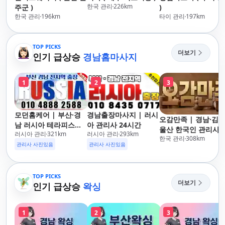
한국 관리
226
km
주군 )
)
한국 관리
196
km
타이 관리
197
km
TOP PICKS
더보기
인기 급상승
경남홈마사지
1
2
3
모던홈케어 | 부산·경
경남출장마사지 | 러시
오감만족 | 경남·김해
남 러시아 테라피스트
아 관리사 24시간
울산 한국인 관리사 
러시아 관리
321
km
러시아 관리
293
km
방문 마사지
한국 관리
308
km
장마사지
관리사 사진있음
관리사 사진있음
TOP PICKS
더보기
인기 급상승
왁싱
1
2
3