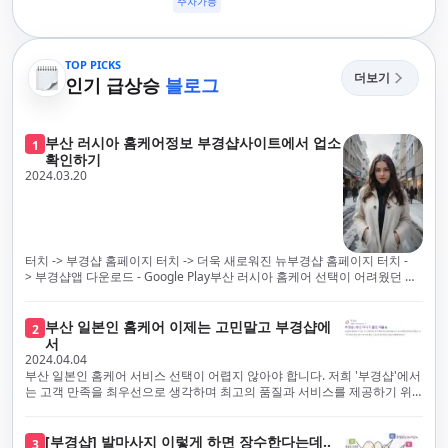
주차가능
TOP PICKS
더보기
인기 급상승
블로그
부산 러시아 홈케어정보 부경샵사이트에서 업소
1
확인하기
2024.03.20
터치 -> 부경샵 홈페이지 터치 -> 더욱 새로워진 뉴부경샵 홈페이지 터치 -
> 부경샵앱 다운로드 - Google Play부산 러시아 홈케어 선택이 어려웠던 시
절은 이제 끝났습니다! 부경샵을 통해 최상의 마사지 서비스와 품질을 체험
해 보세요. 부경샵은 고객의 만족을 가장 중요하게 생각하며, 이를 위해 서비
스의 모든 과정을 후불제로 운영합니다. 이는 고객님의 최대 편의를 보장하
부산 일본인 홈케어 이제는 고민말고 부경샵에
2
기 위한 부경샵의 약속입니다.부경샵은 현장에서 바로 고객님께 서비스를
서
제공하는 깨끗하고 전문적으로 훈련된 관리사들을 다수 보유하고 있음을 자
2024.04.04
랑스럽게 생각합니다. 이는 프리미엄 부산 러시아 홈케어 경험을 제공하기
부산 일본인 홈케어 서비스 선택이 어렵지 않아야 합니다. 저희 '부경샵'에서
위한 부경샵의 노력의 일환입니다.현 시대의 불확실성 속에서, 안전은 부경
는 고객 만족을 최우선으로 생각하며 최고의 품질과 서비스를 제공하기 위
샵의 최우선 과제입니다. 이에 따라, 부경샵은 100% 후불제를 시행하고 있
해 노력하고 있습니다. 이는 고객님의 궁극적인 편의를 보장하기 위해 우리
으며, 코로나19 상황 속에서도 대표 매니저들이 건강 진단서를 꼼꼼히 확인
가 모든 서비스를 후불제로 운영하는 주된 이유입니다. 부경샵은 고객님께
하고 개인의 건강 상태를 지속적으로 모니터링합니다.예약금을 요구하는 업
프리미엄 부산 일본인 홈케어 경험을 제공하고자 현장에서 직접 깨끗하고
[부경샵] 발마사지 이렇게 하면 장수한다는데..
3