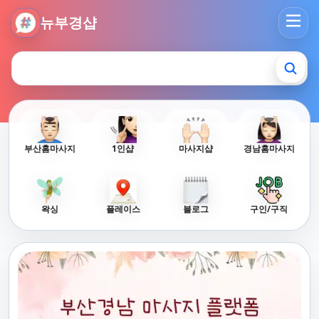
뉴부경샵 - 부산 마사지 사이트 부산마사지 부산홈타이 부산출
뉴부경샵
부산홈마사지
1인샵
마사지샵
경남홈마사지
왁싱
플레이스
블로그
구인/구직