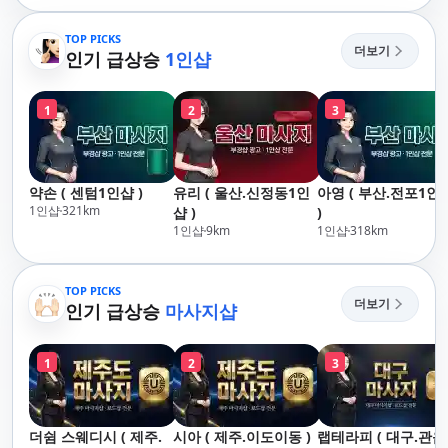
산,구서,연산,서면,재
송,센텀,송도,자갈치,하
TOP PICKS
더보기
단,다대포,범일,범천,우
인기 급상승
1인샵
동,마린시티,송정,기장,
정관,일광,망미,토곡,시
1
2
3
청,양정,초량,사직,온
천,미남,만덕,괴정,학
장,금사,서동,반여,반
송,명륜,남천,대연,문
약손 ( 센텀1인샵 )
유리 ( 울산.신정동1인
아영 ( 부산.전포1인
현,부전,개금,가야,주
1인샵
321
km
샵 )
)
례,괘법,학장,강서,신
1인샵
9
km
1인샵
318
km
호,서구,암남
TOP PICKS
더보기
인기 급상승
마사지샵
1
2
3
더쉼 스웨디시 ( 제주.
시아 ( 제주.이도이동 )
랩테라피 ( 대구.관음 