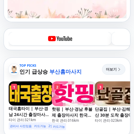
1
/
1
TOP PICKS
더보기
인기 급상승
부산홈마사지
1
2
3
태국홈타이 | 부산·경
핫핑 | 부산·경남 후불
단골집 | 부산·김해·
남 24시간 출장마사지
제 출장마사지 한국인
산 30분 도착 출장마
타이 관리
321
km
후불제/해운대,사상,광
한국 관리
316
km
타이 관리
323
km
관리사
지 연중무휴
안리,남포동,구포,덕천,
관리사 사진있음
카드가능
2인이상 할인
업소 이벤트중
카드가능
명지,민락,수영,동래,남