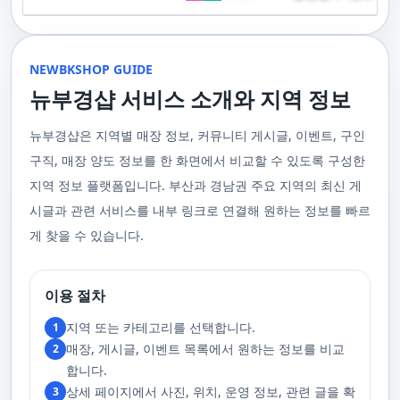
기 위해 부경샵은 계속해서 훌륭한 관리사들을 모집하고 있답니다. 부산 출
120,000원태국인 관리사 힐링 VIP 코스 90분에 70,000원, 120분에 90,000
게 가장 적합한 사람을 찾아주는 것이 부경샵의 가장 큰 장점이라 할 수 있습
주급
정기적으로 받는 마사지입니다.2. 타이 마사지 타이 마사지는 동양의 전통
장을 원하실 때는 언제든지 후불제로 예약하실 수 있어요, 이점 참고해주세
원 코스에 대한 궁금증이 있으시다면, 전화를 통한 상담을 추천드립니다.
니다. 부정확한 예약 시스템, 불편한 과정 없이 편리하게 사람들의 힐링을 도
적인 마사지 방법으로, 신체의 스트레칭과 압력 포인트를 조합하여 신체의
요. 사전에 예약하시면 더욱 쾌적한 부산 러시아 홈케어 서비스를 경험하실
부산 일본인 홈케어는 대면 서비스의 특성상, 직접 통화를 통한 문의와 예약
울 수 있는 이런 부경샵에서 예약하시는 것을 추천드립니다.때론, 그냥 누워
균형을 맞추는 데 중점을 둡니다. 이 마사지는 유연성을 증진시키고 근육의
수 있을 거예요. 마지막으로, 부산 러시아 홈케어 서비스를 이용하기 전에,
이 이용 과정을 더욱 원활하게 만들어줍니다. 고객님의 선호사항을 알려주
서 편안히 마사지 받고 싶은 날이 있습니다. 이러한 소망을 이뤄줄 수 있는
긴장을 풀어주며, 신체의 에너지 흐름을 개선하는 데 도움을 줍니다. 타이 마
주의사항을 잘 확인하신 후 예약을 진행해주시면 됩니다.부경샵 서비스에
시면, 부경샵은 그에 최적화된 서비스를 제공하기 위해 최선을 다할 것입니
부산꿀통 디시에서 제공하는 서비스는 여러분에게 새로운 힐링의 기회를 제
NEWBKSHOP GUIDE
사지는 신체의 긴장을 풀어주고, 스트레스를 감소시키며, 전반적인 신체 기
대한 많은 관심 덕분에, 부경샵은 필요한 요구 사항들을 간단하게 필수적인
다. 언제든지 필요하실 때, 편리한 상담과 지원이 준비되어 있으니 주저하지
공할 것입니다. 결론적으로 보면, 이처럼 부산꿀통 디시를 통해 제공받는 마
능을 개선하는 데 효과적입니다.3. 샤이츠 마사지 샤이츠 마사지는 일본에
것들로 정리했어요. 이 가이드라인을 따라주시면, 서비스 이용 중에 문제가
뉴부경샵 서비스 소개와 지역 정보
마시고 연락 주세요. 부산 일본인 홈케어 이용 방법에 대해서는, 서비스의
사지는 여러분의 체질 개선, 스트레스 해소, 마음의 안정 등 다양한 효능을
서 유래한 마사지 방법으로, 의자에 앉은 상태에서 받을 수 있어 사무실이나
생기지 않을 거예요. 첫째로, 너무 많은 알코올을 섭취해 만취 상태일 경우에
핵심은 바로 고객님의 현재 위치에서 직접 찾아가는 것입니다. 이 방식을 통
가져다줍니다. 이와 같이 부산꿀통 디시의 마사지는 여러분의 건강을 지키
집에서도 쉽게 즐길 수 있습니다. 이 마사지는 특히 허리와 어깨의 피로를 해
는 서비스 이용에 제한을 두고 있어요. 이럴 때는 다음 번에 이용해 주시는
해 고객님은 어떠한 방해도 받지 않고, 부산,경남 내 모텔, 호텔, 자택, 원룸
는데 큰 도움을 줌은 물론, 일상에서 쌓인 스트레스를 해소하고 힐링하는 시
소하는 데 효과적이며, 신체의 전반적인 이완을 도와 스트레스 감소에 도움
게 좋아요.서비스 당일에는 부경샵과의 원활한 의사소통이 중요해요, 그래
뉴부경샵은 지역별 매장 정보, 커뮤니티 게시글, 이벤트, 구인
등, 자신만의 공간에서 편안한 맞춤형 마사지를 받으실 수 있습니다. 최근
간을 가질 수 있게 해줍니다. 그리고 이런 부산꿀통 디시의 서비스를 편리하
을 줍니다. 샤이츠 마사지는 짧은 시간에 효과적인 이완을 제공하여, 바쁜 일
서 공중전화나 발신 제한으로는 연락이 어려워요. 또한, 자주 예약을 취소하
의 코로나19 사태와 경제적 어려움을 고려하여, 부산, 경남에서 집처럼 편안
게 예약하고 이용할 수 있게 도와주는 '부경샵' 어플은 부산과 경남 지역에서
상 속에서 짧은 휴식을 필요로 하는 현대인에게 적합합니다.4. 발 마사지 발
구직, 매장 양도 정보를 한 화면에서 비교할 수 있도록 구성한
거나 예약 없이 나타나지 않는 경우, 앞으로 예약하기가 어려워질 수 있으니
한 마사지 서비스를 제공하기 위해 노력하고 있습니다. 부경샵의 주된 목적
최고의 마사지 어플로 추천받고 있습니다. 복잡한 예약 과정 없이, 부담 없이
마사지는 발과 발목을 중심으로 이루어지는 마사지로, 신체의 균형을 유지
이 점 유념해 주세요. 부경샵 의 독특함을 시간을 허비하지 않고, 합리적인
은 고객님들이 긴장을 해소하고 새로운 활력을 얻을 수 있는 피난처를 마련
부산꿀통 디시의 서비스를 이용하려는 분들께 부경샵 어플을 강력히 추천드
지역 정보 플랫폼입니다. 부산과 경남권 주요 지역의 최신 게
하고 전반적인 피로를 풀어주는 데 중점을 둡니다. 이 마사지는 발의 압력점
가격으로 경험해 보세요.터치 -> 부경샵 홈페이지 터치 -> 더욱 새로워진 뉴
하는 것입니다. 또한, 부경샵 한국과 태국, 일본에서 온 관리사 중 선택이 가
립니다.여러분의 건강과 힐링을 위해, 부산꿀통 디시와 부경샵이 함께하며,
을 자극하여 혈액 순환을 촉진시키고, 신체의 다른 부분으로의 에너지 흐름
부경샵 홈페이지 터치 -> 부경샵앱 다운로드 - Google Play
능하며, 다른 곳에서 찾아볼 수 없는 독특한 기술과 마음가짐을 가진 관리사
모든 고민과 걱정 속에서 여러분을 위로하고 도와드리겠습니다. 부산꿀통
시글과 관련 서비스를 내부 링크로 연결해 원하는 정보를 빠르
을 개선합니다. 발 마사지는 특히 장시간 서 있거나 걷는 일이 많은 사람들에
를 자랑합니다. 이러한 품질은 비교할 수 없는 수준입니다. 서비스의 질을
디시와 함께라면 여러분은 더 이상 고통스럽게 진통을 겪지 않아도 됩니다.
게 추천되며, 발의 피로 뿐만 아니라 전체적인 신체의 건강과 웰빙에도 긍정
게 찾을 수 있습니다.
더욱 높이기 위해, 부경샵은 지속적으로 우수한 일본인 관리사를 모집 중입
부산꿀통 디시의 건강한 마사지와 쾌적한 분위기 속에서 행복과 건강을 찾
적인 영향을 줍니다.부경샵 앱을 통해 부산 남포동 지역의 고객들은 이러한
니다. 부산 일본인 홈케어 예약을 원하실 때는 어떤 코스를 선택하시든지 후
아보세요!
다양한 종류의 마사지를 간편하게 예약하고, 자신의 필요와 선호에 맞는 맞
불제로 진행됨을 알려드립니다. 미리 편한 시간을 예약하시면, 더욱 쾌적한
춤형 서비스를 즐길 수 있습니다.출장마사지는 부경샵 ↓↓↓ 클릭
서비스를 경험하실 수 있습니다. 마지막으로 부산 일본인 홈케어 서비스를
https://bkshop.kr/더욱 새로워진 출장마사지 뉴부경샵↓↓↓ 클릭
이용하시기 전에, 아래 주의사항을 상세히 확인하시고 예약을 진행해 주시
이용 절차
https://newbkshop.com/출장마사지 부경샵앱 다운로드↓↓↓ 클릭
기 바랍니다. 부경샵 서비스에 대한 높은 수요를 감안하여, 이용 요건을 간
https://play.google.com/store/apps/details?
소화하여 필수적인 사항으로 명시했습니다. 이 가이드라인을 따르시면, 서
지역 또는 카테고리를 선택합니다.
1
id=com.appsweb.appS2017110359fc218cea16b_5a02f85a77c64&hl=ko&gl
비스 이용 중 문제가 발생하지 않을 것입니다. 특히, 과도한 알코올 섭취로
매장, 게시글, 이벤트 목록에서 원하는 정보를 비교
2
인해 만취 상태에서는 서비스 이용에 제한을 두고 있음을 명확히 합니다. 이
러한 상태에서는 다음 기회에 이용해 주시길 부탁드립니다. 서비스 도착 시
합니다.
원활한 의사소통이 이루어질 수 있도록, 저희와의 연락이 반드시 가능해야
상세 페이지에서 사진, 위치, 운영 정보, 관련 글을 확
3
합니다. 이에 공중전화 사용이나 발신 번호 표시 제한으로의 통화는 받지 않