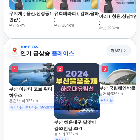
무지개 ( 울산.신정동1
유희테라피 ( 김해.율하
아리 ( 창원.상남1인
인샵 )
)
)
왁싱
9
km
왁싱
304
km
왁싱
293
km
TOP PICKS
더보기
인기 급상승
플레이스
1
2
3
부산 국립해양박물관
부산 아난티 코브 워터
놀거리
326
km
하우스
주차가능
온천/스파
323
km
숙박가능
주차가능
SNS인기명소
부산 해운대구 달맞이
길62번길 33-1
놀거리
323
km