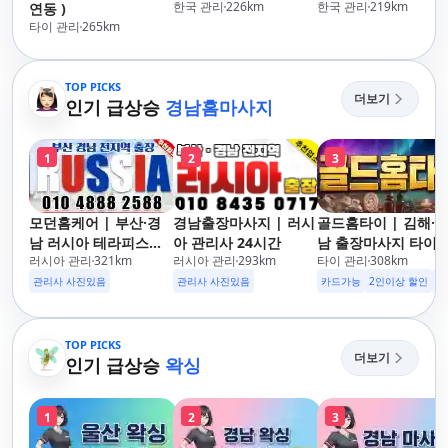
한국 관리
226
km
한국 관리
219
km
연동 )
타이 관리
265
km
TOP PICKS
더보기
인기 급상승
경남홈마사지
1
2
3
모던홈케어 | 부산·경
경남출장마사지 | 러시
골드홈타이 | 김해·
남 러시아 테라피스트
아 관리사 24시간
남 출장마사지 타이·
러시아 관리
321
km
러시아 관리
293
km
타이 관리
308
km
방문 마사지
로마·스웨디시
관리사 사진있음
관리사 사진있음
카드가능
2인이상 할인
주
TOP PICKS
더보기
인기 급상승
왁싱
1
2
3