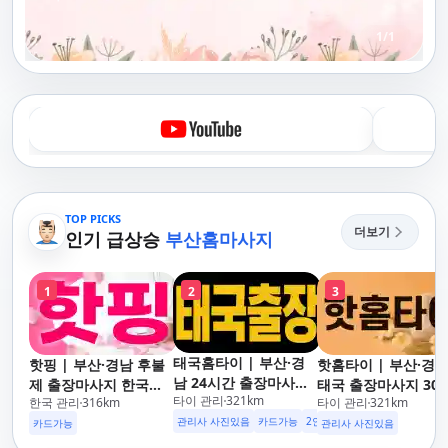
1
/
1
TOP PICKS
더보기
인기 급상승
부산홈마사지
1
2
3
태국홈타이 | 부산·경
핫핑 | 부산·경남 후불
핫홈타이 | 부산·경
남 24시간 출장마사지
제 출장마사지 한국인
태국 출장마사지 30
타이 관리
321
km
후불제/해운대,사상,광
한국 관리
316
km
타이 관리
321
km
관리사
도착 카드가능 24시
안리,남포동,구포,덕천,
관리사 사진있음
카드가능
2인이상 할인
업소 이벤트중
운대,사상,광안리,남
카드가능
관리사 사진있음
명지,민락,수영,동래,남
동,구포,덕천,명지,민