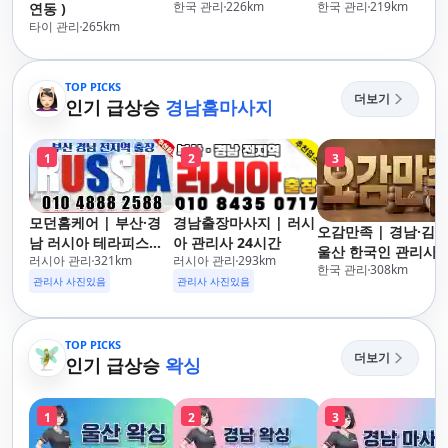
한국 관리
226
km
한국 관리
219
km
연동 )
타이 관리
265
km
TOP PICKS
더보기
인기 급상승
경남홈마사지
1
2
3
모던홈케어 | 부산·경
경남출장마사지 | 러시
오감만족 | 경남·김해
남 러시아 테라피스트
아 관리사 24시간
울산 한국인 관리사 
러시아 관리
321
km
러시아 관리
293
km
방문 마사지
한국 관리
308
km
장마사지
관리사 사진있음
관리사 사진있음
TOP PICKS
더보기
인기 급상승
왁싱
1
2
3