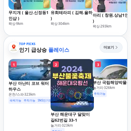
무지개 ( 울산.신정동1
유희테라피 ( 김해.율하
아리 ( 창원.상남1인
인샵 )
)
)
왁싱
9
km
왁싱
304
km
왁싱
293
km
TOP PICKS
더보기
인기 급상승
플레이스
1
2
3
부산 국립해양박물관
부산 아난티 코브 워터
놀거리
326
km
하우스
주차가능
온천/스파
323
km
숙박가능
주차가능
SNS인기명소
부산 해운대구 달맞이
길62번길 33-1
놀거리
323
km