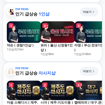
산,구서,연산,서면,재
락,수영,동래,남산,구
송,센텀,송도,자갈치,하
서,연산,서면,재송,센
TOP PICKS
더보기
단,다대포,범일,범천,우
인기 급상승
1인샵
텀,송도,자갈치,하단
동,마린시티,송정,기장,
대포,범일,범천,우동
정관,일광,망미,토곡,시
린시티,송정,기장,정
1
2
3
청,양정,초량,사직,온
일광,망미,토곡,시청
천,미남,만덕,괴정,학
정,초량,사직,온천,미
장,금사,서동,반여,반
남,만덕,괴정,학장,금
송,명륜,남천,대연,문
사,서동,반여,반송,명
약손 ( 센텀1인샵 )
유리 ( 울산.신정동1인
아영 ( 부산.전포1인
현,부전,개금,가야,주
륜,남천,대연,문현,부
1인샵
321
km
샵 )
)
례,괘법,학장,강서,신
전,개금,가야,주례,괘
1인샵
9
km
1인샵
318
km
호,서구,암남
법,학장,강서,신호,서
구,암남
TOP PICKS
더보기
인기 급상승
마사지샵
1
2
3
더쉼 스웨디시 ( 제주.
시아 ( 제주.이도이동 )
랩테라피 ( 대구.관음 