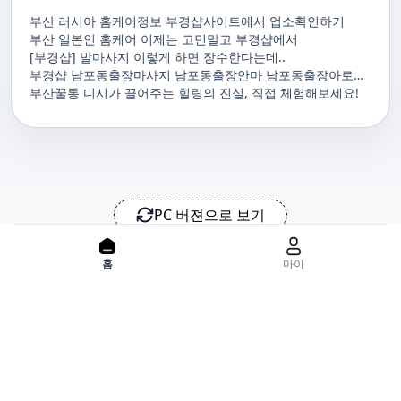
부산 러시아 홈케어정보 부경샵사이트에서 업소확인하기
부산 일본인 홈케어 이제는 고민말고 부경샵에서
[부경샵] 발마사지 이렇게 하면 장수한다는데..
부경샵 남포동출장마사지 남포동출장안마 남포동출장아로마
남포동홈마사지 남포동마사지출장
부산꿀통 디시가 끌어주는 힐링의 진실, 직접 체험해보세요!
PC 버젼으로 보기
홈으로
사이트맵
위치기반서비스 이용약관
개인정보처리방침
이용약관
홈
마이
사업자정보
서비스 정보중개자로서, 서비스제공의 당사가 아니라는 사실을 고
지하며, 서비스의 예약, 이용 및 환불 등과 관련된 의무와 책임은 각
서비스 제공자에게 있으며, 건진 플랫폼입니다. 업소의 불법적 행위