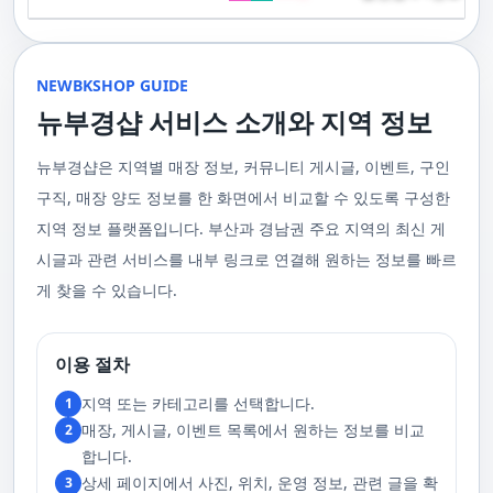
기 위해 부경샵은 계속해서 훌륭한 관리사들을 모집하고 있답니다. 부산 출
120,000원태국인 관리사 힐링 VIP 코스 90분에 70,000원, 120분에 90,000
게 가장 적합한 사람을 찾아주는 것이 부경샵의 가장 큰 장점이라 할 수 있습
주급
정기적으로 받는 마사지입니다.2. 타이 마사지 타이 마사지는 동양의 전통
장을 원하실 때는 언제든지 후불제로 예약하실 수 있어요, 이점 참고해주세
원 코스에 대한 궁금증이 있으시다면, 전화를 통한 상담을 추천드립니다.
니다. 부정확한 예약 시스템, 불편한 과정 없이 편리하게 사람들의 힐링을 도
적인 마사지 방법으로, 신체의 스트레칭과 압력 포인트를 조합하여 신체의
요. 사전에 예약하시면 더욱 쾌적한 부산 러시아 홈케어 서비스를 경험하실
부산 일본인 홈케어는 대면 서비스의 특성상, 직접 통화를 통한 문의와 예약
울 수 있는 이런 부경샵에서 예약하시는 것을 추천드립니다.때론, 그냥 누워
균형을 맞추는 데 중점을 둡니다. 이 마사지는 유연성을 증진시키고 근육의
수 있을 거예요. 마지막으로, 부산 러시아 홈케어 서비스를 이용하기 전에,
이 이용 과정을 더욱 원활하게 만들어줍니다. 고객님의 선호사항을 알려주
서 편안히 마사지 받고 싶은 날이 있습니다. 이러한 소망을 이뤄줄 수 있는
긴장을 풀어주며, 신체의 에너지 흐름을 개선하는 데 도움을 줍니다. 타이 마
주의사항을 잘 확인하신 후 예약을 진행해주시면 됩니다.부경샵 서비스에
시면, 부경샵은 그에 최적화된 서비스를 제공하기 위해 최선을 다할 것입니
부산꿀통 디시에서 제공하는 서비스는 여러분에게 새로운 힐링의 기회를 제
NEWBKSHOP GUIDE
사지는 신체의 긴장을 풀어주고, 스트레스를 감소시키며, 전반적인 신체 기
대한 많은 관심 덕분에, 부경샵은 필요한 요구 사항들을 간단하게 필수적인
다. 언제든지 필요하실 때, 편리한 상담과 지원이 준비되어 있으니 주저하지
공할 것입니다. 결론적으로 보면, 이처럼 부산꿀통 디시를 통해 제공받는 마
능을 개선하는 데 효과적입니다.3. 샤이츠 마사지 샤이츠 마사지는 일본에
것들로 정리했어요. 이 가이드라인을 따라주시면, 서비스 이용 중에 문제가
뉴부경샵 서비스 소개와 지역 정보
마시고 연락 주세요. 부산 일본인 홈케어 이용 방법에 대해서는, 서비스의
사지는 여러분의 체질 개선, 스트레스 해소, 마음의 안정 등 다양한 효능을
서 유래한 마사지 방법으로, 의자에 앉은 상태에서 받을 수 있어 사무실이나
생기지 않을 거예요. 첫째로, 너무 많은 알코올을 섭취해 만취 상태일 경우에
핵심은 바로 고객님의 현재 위치에서 직접 찾아가는 것입니다. 이 방식을 통
가져다줍니다. 이와 같이 부산꿀통 디시의 마사지는 여러분의 건강을 지키
집에서도 쉽게 즐길 수 있습니다. 이 마사지는 특히 허리와 어깨의 피로를 해
는 서비스 이용에 제한을 두고 있어요. 이럴 때는 다음 번에 이용해 주시는
해 고객님은 어떠한 방해도 받지 않고, 부산,경남 내 모텔, 호텔, 자택, 원룸
는데 큰 도움을 줌은 물론, 일상에서 쌓인 스트레스를 해소하고 힐링하는 시
소하는 데 효과적이며, 신체의 전반적인 이완을 도와 스트레스 감소에 도움
게 좋아요.서비스 당일에는 부경샵과의 원활한 의사소통이 중요해요, 그래
뉴부경샵은 지역별 매장 정보, 커뮤니티 게시글, 이벤트, 구인
등, 자신만의 공간에서 편안한 맞춤형 마사지를 받으실 수 있습니다. 최근
간을 가질 수 있게 해줍니다. 그리고 이런 부산꿀통 디시의 서비스를 편리하
을 줍니다. 샤이츠 마사지는 짧은 시간에 효과적인 이완을 제공하여, 바쁜 일
서 공중전화나 발신 제한으로는 연락이 어려워요. 또한, 자주 예약을 취소하
의 코로나19 사태와 경제적 어려움을 고려하여, 부산, 경남에서 집처럼 편안
게 예약하고 이용할 수 있게 도와주는 '부경샵' 어플은 부산과 경남 지역에서
상 속에서 짧은 휴식을 필요로 하는 현대인에게 적합합니다.4. 발 마사지 발
구직, 매장 양도 정보를 한 화면에서 비교할 수 있도록 구성한
거나 예약 없이 나타나지 않는 경우, 앞으로 예약하기가 어려워질 수 있으니
한 마사지 서비스를 제공하기 위해 노력하고 있습니다. 부경샵의 주된 목적
최고의 마사지 어플로 추천받고 있습니다. 복잡한 예약 과정 없이, 부담 없이
마사지는 발과 발목을 중심으로 이루어지는 마사지로, 신체의 균형을 유지
이 점 유념해 주세요. 부경샵 의 독특함을 시간을 허비하지 않고, 합리적인
은 고객님들이 긴장을 해소하고 새로운 활력을 얻을 수 있는 피난처를 마련
부산꿀통 디시의 서비스를 이용하려는 분들께 부경샵 어플을 강력히 추천드
지역 정보 플랫폼입니다. 부산과 경남권 주요 지역의 최신 게
하고 전반적인 피로를 풀어주는 데 중점을 둡니다. 이 마사지는 발의 압력점
가격으로 경험해 보세요.터치 -> 부경샵 홈페이지 터치 -> 더욱 새로워진 뉴
하는 것입니다. 또한, 부경샵 한국과 태국, 일본에서 온 관리사 중 선택이 가
립니다.여러분의 건강과 힐링을 위해, 부산꿀통 디시와 부경샵이 함께하며,
을 자극하여 혈액 순환을 촉진시키고, 신체의 다른 부분으로의 에너지 흐름
부경샵 홈페이지 터치 -> 부경샵앱 다운로드 - Google Play
능하며, 다른 곳에서 찾아볼 수 없는 독특한 기술과 마음가짐을 가진 관리사
모든 고민과 걱정 속에서 여러분을 위로하고 도와드리겠습니다. 부산꿀통
시글과 관련 서비스를 내부 링크로 연결해 원하는 정보를 빠르
을 개선합니다. 발 마사지는 특히 장시간 서 있거나 걷는 일이 많은 사람들에
를 자랑합니다. 이러한 품질은 비교할 수 없는 수준입니다. 서비스의 질을
디시와 함께라면 여러분은 더 이상 고통스럽게 진통을 겪지 않아도 됩니다.
게 추천되며, 발의 피로 뿐만 아니라 전체적인 신체의 건강과 웰빙에도 긍정
게 찾을 수 있습니다.
더욱 높이기 위해, 부경샵은 지속적으로 우수한 일본인 관리사를 모집 중입
부산꿀통 디시의 건강한 마사지와 쾌적한 분위기 속에서 행복과 건강을 찾
적인 영향을 줍니다.부경샵 앱을 통해 부산 남포동 지역의 고객들은 이러한
니다. 부산 일본인 홈케어 예약을 원하실 때는 어떤 코스를 선택하시든지 후
아보세요!
다양한 종류의 마사지를 간편하게 예약하고, 자신의 필요와 선호에 맞는 맞
불제로 진행됨을 알려드립니다. 미리 편한 시간을 예약하시면, 더욱 쾌적한
춤형 서비스를 즐길 수 있습니다.출장마사지는 부경샵 ↓↓↓ 클릭
서비스를 경험하실 수 있습니다. 마지막으로 부산 일본인 홈케어 서비스를
https://bkshop.kr/더욱 새로워진 출장마사지 뉴부경샵↓↓↓ 클릭
이용하시기 전에, 아래 주의사항을 상세히 확인하시고 예약을 진행해 주시
이용 절차
https://newbkshop.com/출장마사지 부경샵앱 다운로드↓↓↓ 클릭
기 바랍니다. 부경샵 서비스에 대한 높은 수요를 감안하여, 이용 요건을 간
https://play.google.com/store/apps/details?
소화하여 필수적인 사항으로 명시했습니다. 이 가이드라인을 따르시면, 서
지역 또는 카테고리를 선택합니다.
1
id=com.appsweb.appS2017110359fc218cea16b_5a02f85a77c64&hl=ko&gl
비스 이용 중 문제가 발생하지 않을 것입니다. 특히, 과도한 알코올 섭취로
매장, 게시글, 이벤트 목록에서 원하는 정보를 비교
2
인해 만취 상태에서는 서비스 이용에 제한을 두고 있음을 명확히 합니다. 이
러한 상태에서는 다음 기회에 이용해 주시길 부탁드립니다. 서비스 도착 시
합니다.
원활한 의사소통이 이루어질 수 있도록, 저희와의 연락이 반드시 가능해야
상세 페이지에서 사진, 위치, 운영 정보, 관련 글을 확
3
합니다. 이에 공중전화 사용이나 발신 번호 표시 제한으로의 통화는 받지 않