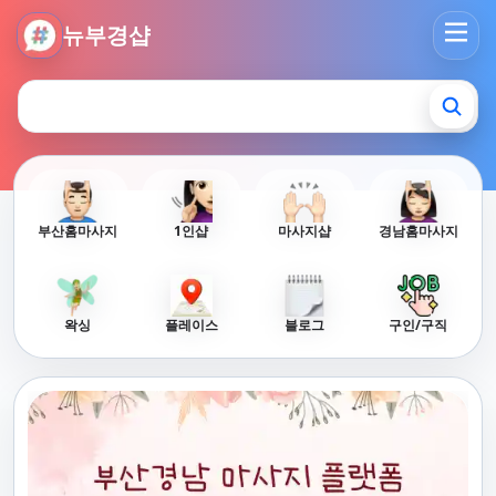
뉴부경샵 - 부산 마사지 사이트 부산마사지 부산홈타이 부산출
뉴부경샵
부산홈마사지
1인샵
마사지샵
경남홈마사지
왁싱
플레이스
블로그
구인/구직