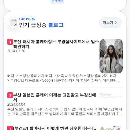
주차가능
TOP PICKS
더보기
인기 급상승
블로그
부산 러시아 홈케어정보 부경샵사이트에서 업소
1
확인하기
2024.03.20
터치 -> 부경샵 홈페이지 터치 -> 더욱 새로워진 뉴부경샵 홈페이지 터치 -
> 부경샵앱 다운로드 - Google Play부산 러시아 홈케어 선택이 어려웠던 시
절은 이제 끝났습니다! 부경샵을 통해 최상의 마사지 서비스와 품질을 체험
해 보세요. 부경샵은 고객의 만족을 가장 중요하게 생각하며, 이를 위해 서비
스의 모든 과정을 후불제로 운영합니다. 이는 고객님의 최대 편의를 보장하
부산 일본인 홈케어 이제는 고민말고 부경샵에
2
기 위한 부경샵의 약속입니다.부경샵은 현장에서 바로 고객님께 서비스를
서
제공하는 깨끗하고 전문적으로 훈련된 관리사들을 다수 보유하고 있음을 자
2024.04.04
랑스럽게 생각합니다. 이는 프리미엄 부산 러시아 홈케어 경험을 제공하기
부산 일본인 홈케어 서비스 선택이 어렵지 않아야 합니다. 저희 '부경샵'에서
위한 부경샵의 노력의 일환입니다.현 시대의 불확실성 속에서, 안전은 부경
는 고객 만족을 최우선으로 생각하며 최고의 품질과 서비스를 제공하기 위
샵의 최우선 과제입니다. 이에 따라, 부경샵은 100% 후불제를 시행하고 있
해 노력하고 있습니다. 이는 고객님의 궁극적인 편의를 보장하기 위해 우리
으며, 코로나19 상황 속에서도 대표 매니저들이 건강 진단서를 꼼꼼히 확인
가 모든 서비스를 후불제로 운영하는 주된 이유입니다. 부경샵은 고객님께
하고 개인의 건강 상태를 지속적으로 모니터링합니다.예약금을 요구하는 업
프리미엄 부산 일본인 홈케어 경험을 제공하고자 현장에서 직접 깨끗하고
[부경샵] 발마사지 이렇게 하면 장수한다는데..
3