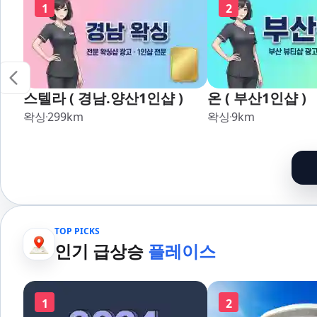
1
2
스텔라 ( 경남.양산1인샵 )
온 ( 부산1인샵 )
왁싱
299
km
왁싱
9
km
TOP PICKS
인기 급상승
플레이스
1
2