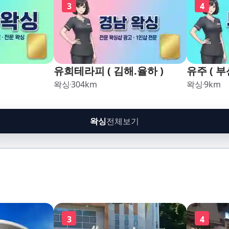
3
4
유희테라피 ( 김해.율하 )
유주 ( 부
왁싱
304
km
왁싱
9
km
왁싱
전체보기
3
4