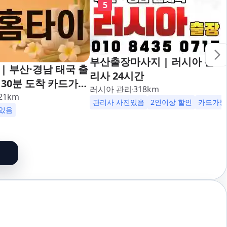
5
부산출장마사지 | 러시아 관
| 부산·경남 태국 출
리사 24시간
30분 도착 카드가능
러시아 관리
318
km
대,사상,광안리,남포
21
km
관리사 사진있음
2인이상 할인
카드가능
덕천,명지,민락,수영,
있음
,구서,연산,서면,재
송도,자갈치,하단,다
,범천,우동,마린시
기장,정관,일광,망미,
,양정,초량,사직,온
만덕,괴정,학장,금사,
,반송,명륜,남천,대
부전,개금,가야,주례,