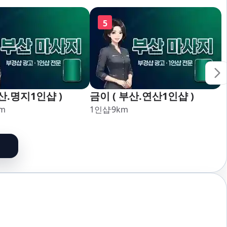
,강서,신호,서구,암
5
산.명지1인샵 )
금이 ( 부산.연산1인샵 )
m
1인샵
9
km