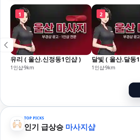
명륜,남천,대연,문현,부전,개
장,강서,신호,서
금,가야,주례,괘법,학장,강서,
1
2
신호,서구,암남 아로마마사지
타이마사지 출장마사지 홈케
어 홈타이
유리 ( 울산.신정동1인샵 )
달빛 ( 울산.달동1
1인샵
9
km
1인샵
9
km
TOP PICKS
인기 급상승
마사지샵