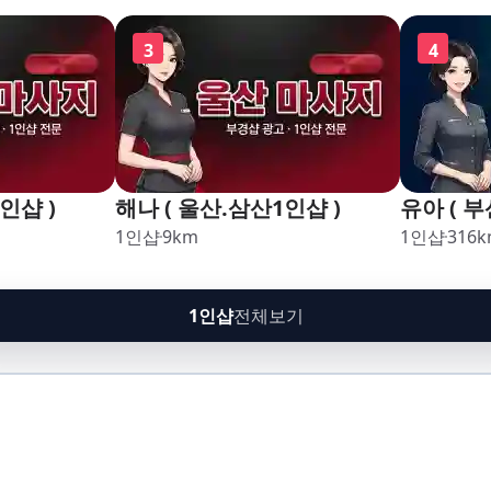
구,암남
괘법,학장
3
4
남
인샵 )
해나 ( 울산.삼산1인샵 )
유아 ( 부
1인샵
9
km
1인샵
316
k
1인샵
전체보기