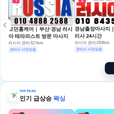
1
2
경남출장마사지 |
모던홈케어 | 부산·경남 러시
리사 24시간
아 테라피스트 방문 마사지
러시아 관리
293
km
러시아 관리
321
km
관리사 사진있음
관리사 사진있음
TOP PICKS
인기 급상승
왁싱