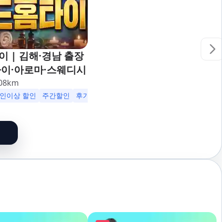
 | 김해·경남 출장
타이·아로마·스웨디시
08
km
2인이상 할인
주간할인
후기할인
생일할인
군인할인