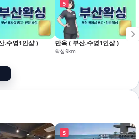
5
산.수영1인샵 )
만옥 ( 부산.수영1인샵 )
왁싱
9
km
5