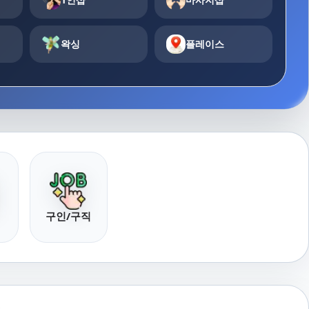
왁싱
플레이스
구인/구직