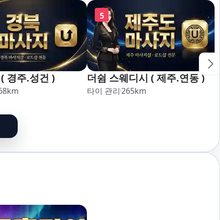
5
( 경주.성건 )
더쉼 스웨디시 ( 제주.연동 )
68
km
타이 관리
265
km