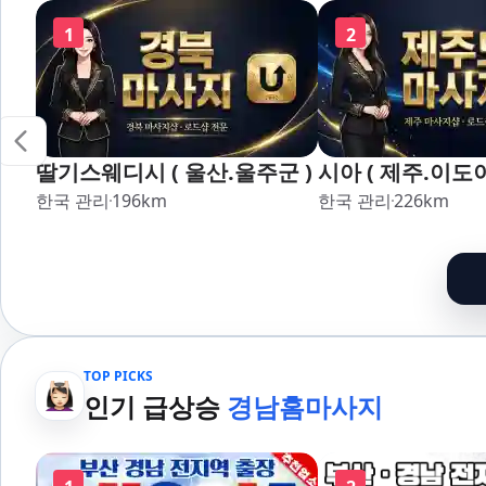
1
2
딸기스웨디시 ( 울산.울주군 )
시아 ( 제주.이도이
한국 관리
196
km
한국 관리
226
km
TOP PICKS
인기 급상승
경남홈마사지