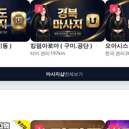
3
4
동 )
킹덤아로마 ( 구미.공단 )
오아시스 
타이 관리
197
km
한국 관리
2
마사지샵
전체보기