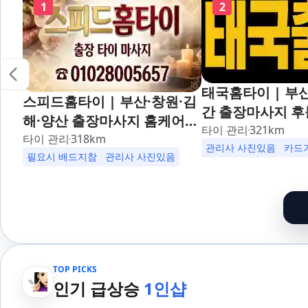
1
2
태국홈타이 | 부산
스피드홈타이 | 부산·창원·김
간 출장마사지 후
해·양산 출장마사지 홈케어
대,사상,광안리,
타이 관리
321
km
24시 카드가능 해운대,사상,
타이 관리
318
km
덕천,명지,민락,
관리사 사진있음
카드
광안리,남포동,구포,덕천,명
필요시 배드지참
관리사 사진있음
산,구서,연산,서면
지,민락,수영,동래,남산,구서,
송도,자갈치,하단
연산,서면,재송,센텀,송도,자
일,범천,우동,마
갈치,하단,다대포,범일,범천,
기장,정관,일광,
우동,마린시티,송정,기장,정
청,양정,초량,사직
관,일광,망미,토곡,시청,양정,
만덕,괴정,학장,
TOP PICKS
초량,사직,온천,미남,만덕,괴
여,반송,명륜,남천
인기 급상승
1인샵
정,학장,금사,서동,반여,반송,
부전,개금,가야,