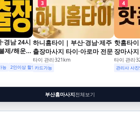
3
4
·경남 24시
하니홈타이 | 부산·경남·제주
핫홈타이 
불제/해운
출장마사지 타이·아로마 전문
장마사지 
남포동,구포,
24시해운
타이 관리
321
km
타이 관리
3
수영,동래,남
가능
2인이상 할인
업소 이벤트중
카드가능
동,구포,
관리사 사진
,재송,센텀,
동래,남산
,다대포,범
송,센텀,
린시티,송정,
대포,범일
부산홈마사지
전체보기
망미,토곡,시
티,송정,
,온천,미남,
토곡,시청
금사,서동,반
천,미남,
,대연,문현,
서동,반여
주례,괘법,학
연,문현,