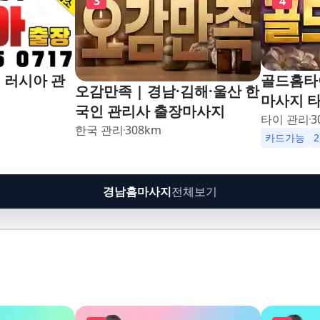
3
4
 러시아 관
골드홈타이
오감만족 | 경남·김해·울산 한
마사지 
국인 관리사 출장마사지
타이 관리
3
한국 관리
308
km
카드가능
경남홈마사지
전체보기