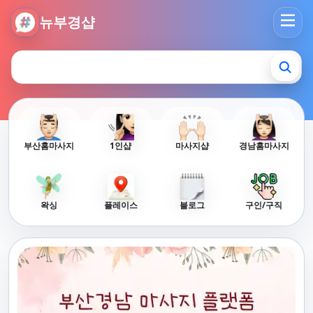
뉴부경샵 - 부산 마사지 사이트 부산마사지 부산홈타이 부산출
뉴부경샵
부산홈마사지
1인샵
마사지샵
경남홈마사지
왁싱
플레이스
블로그
구인/구직