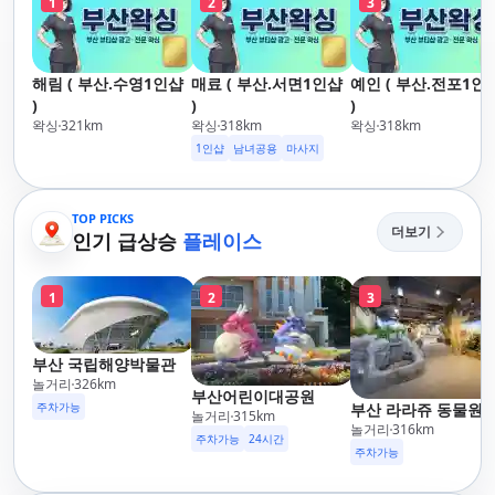
1
2
3
해림 ( 부산.수영1인샵
매료 ( 부산.서면1인샵
예인 ( 부산.전포1인
)
)
)
왁싱
321
km
왁싱
318
km
왁싱
318
km
1인샵
남녀공용
마사지
TOP PICKS
더보기
인기 급상승
플레이스
1
2
3
부산 국립해양박물관
놀거리
326
km
부산어린이대공원
주차가능
부산 라라쥬 동물원
놀거리
315
km
놀거리
316
km
주차가능
24시간
주차가능