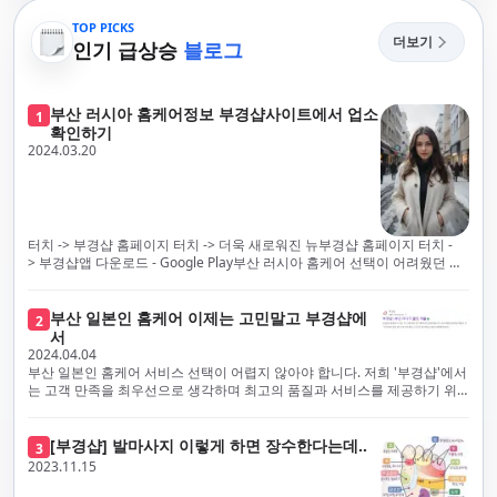
TOP PICKS
더보기
인기 급상승
블로그
부산 러시아 홈케어정보 부경샵사이트에서 업소
1
확인하기
2024.03.20
터치 -> 부경샵 홈페이지 터치 -> 더욱 새로워진 뉴부경샵 홈페이지 터치 -
> 부경샵앱 다운로드 - Google Play부산 러시아 홈케어 선택이 어려웠던 시
절은 이제 끝났습니다! 부경샵을 통해 최상의 마사지 서비스와 품질을 체험
해 보세요. 부경샵은 고객의 만족을 가장 중요하게 생각하며, 이를 위해 서비
스의 모든 과정을 후불제로 운영합니다. 이는 고객님의 최대 편의를 보장하
부산 일본인 홈케어 이제는 고민말고 부경샵에
2
기 위한 부경샵의 약속입니다.부경샵은 현장에서 바로 고객님께 서비스를
서
제공하는 깨끗하고 전문적으로 훈련된 관리사들을 다수 보유하고 있음을 자
2024.04.04
랑스럽게 생각합니다. 이는 프리미엄 부산 러시아 홈케어 경험을 제공하기
부산 일본인 홈케어 서비스 선택이 어렵지 않아야 합니다. 저희 '부경샵'에서
위한 부경샵의 노력의 일환입니다.현 시대의 불확실성 속에서, 안전은 부경
는 고객 만족을 최우선으로 생각하며 최고의 품질과 서비스를 제공하기 위
샵의 최우선 과제입니다. 이에 따라, 부경샵은 100% 후불제를 시행하고 있
해 노력하고 있습니다. 이는 고객님의 궁극적인 편의를 보장하기 위해 우리
으며, 코로나19 상황 속에서도 대표 매니저들이 건강 진단서를 꼼꼼히 확인
가 모든 서비스를 후불제로 운영하는 주된 이유입니다. 부경샵은 고객님께
하고 개인의 건강 상태를 지속적으로 모니터링합니다.예약금을 요구하는 업
프리미엄 부산 일본인 홈케어 경험을 제공하고자 현장에서 직접 깨끗하고
[부경샵] 발마사지 이렇게 하면 장수한다는데..
3
체보다는 부경샵과 같이 안전과 고객 편의를 최우선으로 생각하는 업체를
전문적으로 훈련된 관리사를 다수 보유하고 있음을 자랑스럽게 여깁니다.
2023.11.15
선택하는 것이 중요합니다.부산에서 러시아 홈케어를 전문으로 하는 부경샵
현대 사회의 불확실성 속에서, 부경샵은 안전을 최우선으로 여기며, 이를 위
은, 항상 후불제로 운영하면서 청결과 안전을 가장 중요하게 여깁니다. 부산
해 100% 후불제 시행은 물론, 코로나19 상황에서도 관리사들의 건강 진단