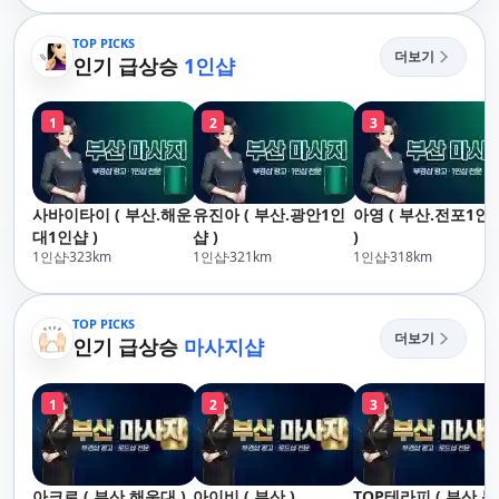
산,구서,연산,서면,재
송,센텀,송도,자갈치,하
TOP PICKS
더보기
단,다대포,범일,범천,우
인기 급상승
1인샵
동,마린시티,송정,기장,
정관,일광,망미,토곡,시
1
2
3
청,양정,초량,사직,온
천,미남,만덕,괴정,학
장,금사,서동,반여,반
송,명륜,남천,대연,문
사바이타이 ( 부산.해운
유진아 ( 부산.광안1인
아영 ( 부산.전포1인
현,부전,개금,가야,주
대1인샵 )
샵 )
)
례,괘법,학장,강서,신
1인샵
323
km
1인샵
321
km
1인샵
318
km
호,서구,암남
TOP PICKS
더보기
인기 급상승
마사지샵
1
2
3
아크로 ( 부산.해운대 )
아이비 ( 부산 )
TOP테라피 ( 부산.