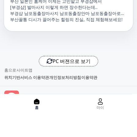
부산 일본인 홈케어 이제는 고민말고 부경샵에서
[부경샵] 발마사지 이렇게 하면 장수한다는데..
부경샵 남포동출장마사지 남포동출장안마 남포동출장아로마
남포동홈마사지 남포동마사지출장
부산꿀통 디시가 끌어주는 힐링의 진실, 직접 체험해보세요!
PC 버젼으로 보기
홈으로
사이트맵
위치기반서비스 이용약관
개인정보처리방침
이용약관
사업자정보
홈
마이
서비스 정보중개자로서, 서비스제공의 당사가 아니라는 사실을 고
지하며, 서비스의 예약, 이용 및 환불 등과 관련된 의무와 책임은 각
서비스 제공자에게 있으며, 건진 플랫폼입니다. 업소의 불법적 행위
와 관련된 일체의 민, 형사상 책임을 지지 않습니다