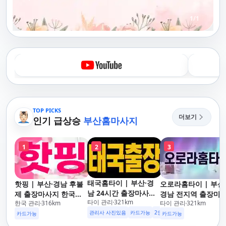
1
/
1
TOP PICKS
더보기
인기 급상승
부산홈마사지
1
2
3
태국홈타이 | 부산·경
핫핑 | 부산·경남 후불
오로라홈타이 | 부산
남 24시간 출장마사지
제 출장마사지 한국인
경남 전지역 출장마
타이 관리
321
km
후불제/해운대,사상,광
한국 관리
316
km
타이 관리
321
km
관리사
지 24시간 홈타이
안리,남포동,구포,덕천,
관리사 사진있음
카드가능
2인이상 할인
업소 이벤트중
카드가능
카드가능
명지,민락,수영,동래,남