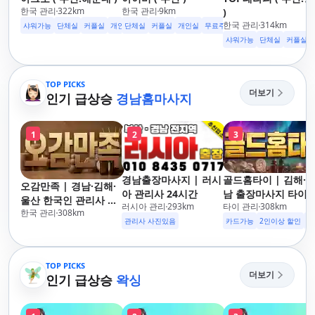
한국 관리
322
km
한국 관리
9
km
)
한국 관리
314
km
샤워가능
단체실
커플실
개인실
단체실
수면가능
커플실
무료주차
개인실
24시영업
무료주차
수면가능
샤워가능
샤워가능
단체실
커플실
TOP PICKS
더보기
인기 급상승
경남홈마사지
1
2
3
경남출장마사지 | 러시
골드홈타이 | 김해·
오감만족 | 경남·김해·
아 관리사 24시간
남 출장마사지 타이·
울산 한국인 관리사 출
러시아 관리
293
km
타이 관리
308
km
로마·스웨디시
한국 관리
308
km
장마사지
관리사 사진있음
카드가능
2인이상 할인
주
TOP PICKS
더보기
인기 급상승
왁싱