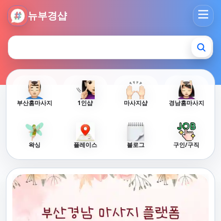
뉴부경샵 - 부산 마사지 사이트 부산마사지 부산홈타이 부산출
뉴부경샵
부산홈마사지
1인샵
마사지샵
경남홈마사지
왁싱
플레이스
블로그
구인/구직