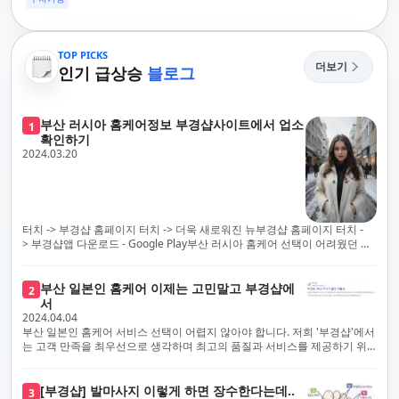
TOP PICKS
더보기
인기 급상승
블로그
부산 러시아 홈케어정보 부경샵사이트에서 업소
1
확인하기
2024.03.20
터치 -> 부경샵 홈페이지 터치 -> 더욱 새로워진 뉴부경샵 홈페이지 터치 -
> 부경샵앱 다운로드 - Google Play부산 러시아 홈케어 선택이 어려웠던 시
절은 이제 끝났습니다! 부경샵을 통해 최상의 마사지 서비스와 품질을 체험
해 보세요. 부경샵은 고객의 만족을 가장 중요하게 생각하며, 이를 위해 서비
스의 모든 과정을 후불제로 운영합니다. 이는 고객님의 최대 편의를 보장하
부산 일본인 홈케어 이제는 고민말고 부경샵에
2
기 위한 부경샵의 약속입니다.부경샵은 현장에서 바로 고객님께 서비스를
서
제공하는 깨끗하고 전문적으로 훈련된 관리사들을 다수 보유하고 있음을 자
2024.04.04
랑스럽게 생각합니다. 이는 프리미엄 부산 러시아 홈케어 경험을 제공하기
부산 일본인 홈케어 서비스 선택이 어렵지 않아야 합니다. 저희 '부경샵'에서
위한 부경샵의 노력의 일환입니다.현 시대의 불확실성 속에서, 안전은 부경
는 고객 만족을 최우선으로 생각하며 최고의 품질과 서비스를 제공하기 위
샵의 최우선 과제입니다. 이에 따라, 부경샵은 100% 후불제를 시행하고 있
해 노력하고 있습니다. 이는 고객님의 궁극적인 편의를 보장하기 위해 우리
으며, 코로나19 상황 속에서도 대표 매니저들이 건강 진단서를 꼼꼼히 확인
가 모든 서비스를 후불제로 운영하는 주된 이유입니다. 부경샵은 고객님께
하고 개인의 건강 상태를 지속적으로 모니터링합니다.예약금을 요구하는 업
프리미엄 부산 일본인 홈케어 경험을 제공하고자 현장에서 직접 깨끗하고
[부경샵] 발마사지 이렇게 하면 장수한다는데..
3