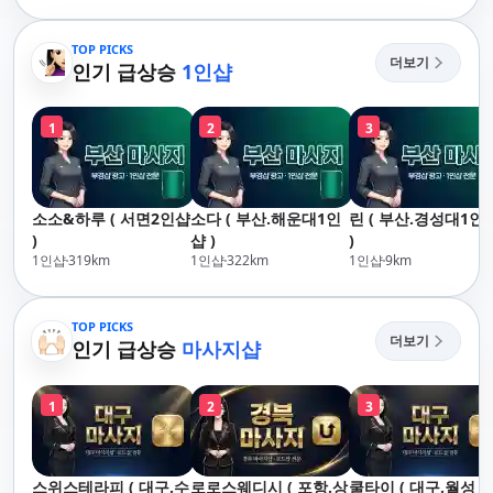
리,남포동,구포,덕천,명
지,민락,수영,동래,남
락,수영,동래,남산,구
지,민락,수영,동래,남
산,구서,연산,서면,재
서,연산,서면,재송,센
산,구서,연산,서면,재
TOP PICKS
송,센텀,송도,자갈치,하
텀,송도,자갈치,하단
더보기
송,센텀,송도,자갈치,하
인기 급상승
1인샵
단,다대포,범일,범천,우
대포,범일,범천,우동
단,다대포,범일,범천,우
동,마린시티,송정,기장,
린시티,송정,기장,정
동,마린시티,송정,기장,
정관,일광,망미,토곡,시
일광,망미,토곡,시청
1
2
3
정관,일광,망미,토곡,시
청,양정,초량,사직,온
정,초량,사직,온천,미
청,양정,초량,사직,온
천,미남,만덕,괴정,학
남,만덕,괴정,학장,금
천,미남,만덕,괴정,학
장,금사,서동,반여,반
사,서동,반여,반송,명
장,금사,서동,반여,반
송,명륜,남천,대연,문
륜,남천,대연,문현,부
소소&하루 ( 서면2인샵
소다 ( 부산.해운대1인
린 ( 부산.경성대1인
송,명륜,남천,대연,문
현,부전,개금,가야,주
전,개금,가야,주례,괘
)
샵 )
)
현,부전,개금,가야,주
례,괘법,학장,강서,신
법,학장,강서,신호,서
1인샵
319
km
1인샵
322
km
1인샵
9
km
례,괘법,학장,강서,신
호,서구,암남
구,암남
호,서구,암남 아로마마
사지 타이마사지 출장
TOP PICKS
마사지 홈케어 홈타이
더보기
인기 급상승
마사지샵
1
2
3
스위스테라피 ( 대구.수
로로스웨디시 ( 포항.상
쿨타이 ( 대구.월성 )