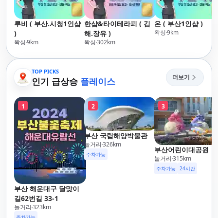
루비 ( 부산.시청1인샵
한샵&타이테라피 ( 김
온 ( 부산1인샵 )
왁싱
9
km
)
해.장유 )
왁싱
9
km
왁싱
302
km
TOP PICKS
더보기
인기 급상승
플레이스
1
2
3
부산 국립해양박물관
놀거리
326
km
부산어린이대공원
주차가능
놀거리
315
km
주차가능
24시간
부산 해운대구 달맞이
길62번길 33-1
놀거리
323
km
주차가능