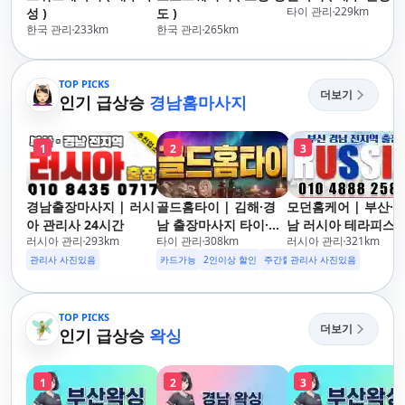
타이 관리
229
km
성 )
도 )
한국 관리
233
km
한국 관리
265
km
TOP PICKS
더보기
인기 급상승
경남홈마사지
1
2
3
경남출장마사지 | 러시
골드홈타이 | 김해·경
모던홈케어 | 부산·
아 관리사 24시간
남 출장마사지 타이·아
남 러시아 테라피스
러시아 관리
293
km
타이 관리
308
km
러시아 관리
321
km
로마·스웨디시
방문 마사지
관리사 사진있음
카드가능
2인이상 할인
주간할인
관리사 사진있음
후기할인
생일할인
군
TOP PICKS
더보기
인기 급상승
왁싱
1
2
3