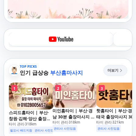
1
/
1
TOP PICKS
더보기
인기 급상승
부산홈마사지
1
2
3
미인홈타이 | 부산·경
핫홈타이 | 부산·경
스피드홈타이 | 부산·
남 30분 출장마사지 연
태국 출장마사지 30
창원·김해·양산 출장마
타이 관리
318
km
타이 관리
321
km
중무휴 24시 카드결제
도착 카드가능 24시
타이 관리
318
km
사지 홈케어 24시 카드
가능. 해운대,사상,광안
운대,사상,광안리,남
관리사 사진있음
관리사 사진있음
가능 해운대,사상,광안
필요시 배드지참
관리사 사진있음
리,남포동,구포,덕천,명
동,구포,덕천,명지,민