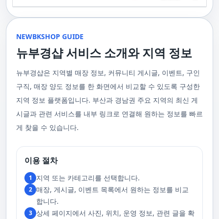
기 위해 부경샵은 계속해서 훌륭한 관리사들을 모집하고 있답니다. 부산 출
120,000원태국인 관리사 힐링 VIP 코스 90분에 70,000원, 120분에 90,000
게 가장 적합한 사람을 찾아주는 것이 부경샵의 가장 큰 장점이라 할 수 있습
주급
정기적으로 받는 마사지입니다.2. 타이 마사지 타이 마사지는 동양의 전통
장을 원하실 때는 언제든지 후불제로 예약하실 수 있어요, 이점 참고해주세
원 코스에 대한 궁금증이 있으시다면, 전화를 통한 상담을 추천드립니다.
니다. 부정확한 예약 시스템, 불편한 과정 없이 편리하게 사람들의 힐링을 도
적인 마사지 방법으로, 신체의 스트레칭과 압력 포인트를 조합하여 신체의
요. 사전에 예약하시면 더욱 쾌적한 부산 러시아 홈케어 서비스를 경험하실
부산 일본인 홈케어는 대면 서비스의 특성상, 직접 통화를 통한 문의와 예약
울 수 있는 이런 부경샵에서 예약하시는 것을 추천드립니다.때론, 그냥 누워
균형을 맞추는 데 중점을 둡니다. 이 마사지는 유연성을 증진시키고 근육의
수 있을 거예요. 마지막으로, 부산 러시아 홈케어 서비스를 이용하기 전에,
이 이용 과정을 더욱 원활하게 만들어줍니다. 고객님의 선호사항을 알려주
서 편안히 마사지 받고 싶은 날이 있습니다. 이러한 소망을 이뤄줄 수 있는
긴장을 풀어주며, 신체의 에너지 흐름을 개선하는 데 도움을 줍니다. 타이 마
주의사항을 잘 확인하신 후 예약을 진행해주시면 됩니다.부경샵 서비스에
시면, 부경샵은 그에 최적화된 서비스를 제공하기 위해 최선을 다할 것입니
부산꿀통 디시에서 제공하는 서비스는 여러분에게 새로운 힐링의 기회를 제
NEWBKSHOP GUIDE
사지는 신체의 긴장을 풀어주고, 스트레스를 감소시키며, 전반적인 신체 기
대한 많은 관심 덕분에, 부경샵은 필요한 요구 사항들을 간단하게 필수적인
다. 언제든지 필요하실 때, 편리한 상담과 지원이 준비되어 있으니 주저하지
공할 것입니다. 결론적으로 보면, 이처럼 부산꿀통 디시를 통해 제공받는 마
능을 개선하는 데 효과적입니다.3. 샤이츠 마사지 샤이츠 마사지는 일본에
것들로 정리했어요. 이 가이드라인을 따라주시면, 서비스 이용 중에 문제가
뉴부경샵 서비스 소개와 지역 정보
마시고 연락 주세요. 부산 일본인 홈케어 이용 방법에 대해서는, 서비스의
사지는 여러분의 체질 개선, 스트레스 해소, 마음의 안정 등 다양한 효능을
서 유래한 마사지 방법으로, 의자에 앉은 상태에서 받을 수 있어 사무실이나
생기지 않을 거예요. 첫째로, 너무 많은 알코올을 섭취해 만취 상태일 경우에
핵심은 바로 고객님의 현재 위치에서 직접 찾아가는 것입니다. 이 방식을 통
가져다줍니다. 이와 같이 부산꿀통 디시의 마사지는 여러분의 건강을 지키
집에서도 쉽게 즐길 수 있습니다. 이 마사지는 특히 허리와 어깨의 피로를 해
는 서비스 이용에 제한을 두고 있어요. 이럴 때는 다음 번에 이용해 주시는
해 고객님은 어떠한 방해도 받지 않고, 부산,경남 내 모텔, 호텔, 자택, 원룸
는데 큰 도움을 줌은 물론, 일상에서 쌓인 스트레스를 해소하고 힐링하는 시
소하는 데 효과적이며, 신체의 전반적인 이완을 도와 스트레스 감소에 도움
게 좋아요.서비스 당일에는 부경샵과의 원활한 의사소통이 중요해요, 그래
뉴부경샵은 지역별 매장 정보, 커뮤니티 게시글, 이벤트, 구인
등, 자신만의 공간에서 편안한 맞춤형 마사지를 받으실 수 있습니다. 최근
간을 가질 수 있게 해줍니다. 그리고 이런 부산꿀통 디시의 서비스를 편리하
을 줍니다. 샤이츠 마사지는 짧은 시간에 효과적인 이완을 제공하여, 바쁜 일
서 공중전화나 발신 제한으로는 연락이 어려워요. 또한, 자주 예약을 취소하
의 코로나19 사태와 경제적 어려움을 고려하여, 부산, 경남에서 집처럼 편안
게 예약하고 이용할 수 있게 도와주는 '부경샵' 어플은 부산과 경남 지역에서
상 속에서 짧은 휴식을 필요로 하는 현대인에게 적합합니다.4. 발 마사지 발
구직, 매장 양도 정보를 한 화면에서 비교할 수 있도록 구성한
거나 예약 없이 나타나지 않는 경우, 앞으로 예약하기가 어려워질 수 있으니
한 마사지 서비스를 제공하기 위해 노력하고 있습니다. 부경샵의 주된 목적
최고의 마사지 어플로 추천받고 있습니다. 복잡한 예약 과정 없이, 부담 없이
마사지는 발과 발목을 중심으로 이루어지는 마사지로, 신체의 균형을 유지
이 점 유념해 주세요. 부경샵 의 독특함을 시간을 허비하지 않고, 합리적인
은 고객님들이 긴장을 해소하고 새로운 활력을 얻을 수 있는 피난처를 마련
부산꿀통 디시의 서비스를 이용하려는 분들께 부경샵 어플을 강력히 추천드
지역 정보 플랫폼입니다. 부산과 경남권 주요 지역의 최신 게
하고 전반적인 피로를 풀어주는 데 중점을 둡니다. 이 마사지는 발의 압력점
가격으로 경험해 보세요.터치 -> 부경샵 홈페이지 터치 -> 더욱 새로워진 뉴
하는 것입니다. 또한, 부경샵 한국과 태국, 일본에서 온 관리사 중 선택이 가
립니다.여러분의 건강과 힐링을 위해, 부산꿀통 디시와 부경샵이 함께하며,
을 자극하여 혈액 순환을 촉진시키고, 신체의 다른 부분으로의 에너지 흐름
부경샵 홈페이지 터치 -> 부경샵앱 다운로드 - Google Play
능하며, 다른 곳에서 찾아볼 수 없는 독특한 기술과 마음가짐을 가진 관리사
모든 고민과 걱정 속에서 여러분을 위로하고 도와드리겠습니다. 부산꿀통
시글과 관련 서비스를 내부 링크로 연결해 원하는 정보를 빠르
을 개선합니다. 발 마사지는 특히 장시간 서 있거나 걷는 일이 많은 사람들에
를 자랑합니다. 이러한 품질은 비교할 수 없는 수준입니다. 서비스의 질을
디시와 함께라면 여러분은 더 이상 고통스럽게 진통을 겪지 않아도 됩니다.
게 추천되며, 발의 피로 뿐만 아니라 전체적인 신체의 건강과 웰빙에도 긍정
게 찾을 수 있습니다.
더욱 높이기 위해, 부경샵은 지속적으로 우수한 일본인 관리사를 모집 중입
부산꿀통 디시의 건강한 마사지와 쾌적한 분위기 속에서 행복과 건강을 찾
적인 영향을 줍니다.부경샵 앱을 통해 부산 남포동 지역의 고객들은 이러한
니다. 부산 일본인 홈케어 예약을 원하실 때는 어떤 코스를 선택하시든지 후
아보세요!
다양한 종류의 마사지를 간편하게 예약하고, 자신의 필요와 선호에 맞는 맞
불제로 진행됨을 알려드립니다. 미리 편한 시간을 예약하시면, 더욱 쾌적한
춤형 서비스를 즐길 수 있습니다.출장마사지는 부경샵 ↓↓↓ 클릭
서비스를 경험하실 수 있습니다. 마지막으로 부산 일본인 홈케어 서비스를
https://bkshop.kr/더욱 새로워진 출장마사지 뉴부경샵↓↓↓ 클릭
이용하시기 전에, 아래 주의사항을 상세히 확인하시고 예약을 진행해 주시
이용 절차
https://newbkshop.com/출장마사지 부경샵앱 다운로드↓↓↓ 클릭
기 바랍니다. 부경샵 서비스에 대한 높은 수요를 감안하여, 이용 요건을 간
https://play.google.com/store/apps/details?
소화하여 필수적인 사항으로 명시했습니다. 이 가이드라인을 따르시면, 서
지역 또는 카테고리를 선택합니다.
1
id=com.appsweb.appS2017110359fc218cea16b_5a02f85a77c64&hl=ko&gl
비스 이용 중 문제가 발생하지 않을 것입니다. 특히, 과도한 알코올 섭취로
매장, 게시글, 이벤트 목록에서 원하는 정보를 비교
2
인해 만취 상태에서는 서비스 이용에 제한을 두고 있음을 명확히 합니다. 이
러한 상태에서는 다음 기회에 이용해 주시길 부탁드립니다. 서비스 도착 시
합니다.
원활한 의사소통이 이루어질 수 있도록, 저희와의 연락이 반드시 가능해야
상세 페이지에서 사진, 위치, 운영 정보, 관련 글을 확
3
합니다. 이에 공중전화 사용이나 발신 번호 표시 제한으로의 통화는 받지 않