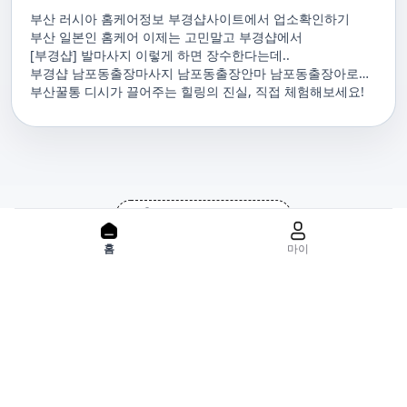
부산 러시아 홈케어정보 부경샵사이트에서 업소확인하기
부산 일본인 홈케어 이제는 고민말고 부경샵에서
[부경샵] 발마사지 이렇게 하면 장수한다는데..
부경샵 남포동출장마사지 남포동출장안마 남포동출장아로마
남포동홈마사지 남포동마사지출장
부산꿀통 디시가 끌어주는 힐링의 진실, 직접 체험해보세요!
PC 버젼으로 보기
홈으로
사이트맵
홈
마이
위치기반서비스 이용약관
개인정보처리방침
이용약관
사업자정보
서비스 정보중개자로서, 서비스제공의 당사가 아니라는 사실을 고
지하며, 서비스의 예약, 이용 및 환불 등과 관련된 의무와 책임은 각
서비스 제공자에게 있으며, 건진 플랫폼입니다. 업소의 불법적 행위