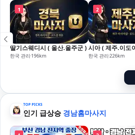
1
2
딸기스웨디시 ( 울산.울주군 )
시아 ( 제주.이도이
한국 관리
196
km
한국 관리
226
km
TOP PICKS
인기 급상승
경남홈마사지