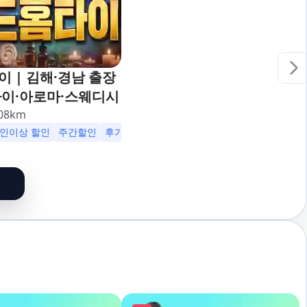
 | 김해·경남 출장
타이·아로마·스웨디시
08
km
2인이상 할인
주간할인
후기할인
생일할인
군인할인