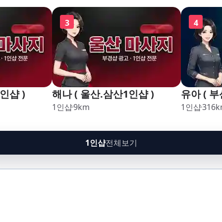
구,암남
괘법,학장
3
4
남
인샵 )
해나 ( 울산.삼산1인샵 )
유아 ( 부
1인샵
9
km
1인샵
316
k
1인샵
전체보기