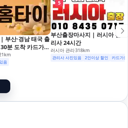
5
부산출장마사지 | 러시아 관
| 부산·경남 태국 출
리사 24시간
30분 도착 카드가능
러시아 관리
318
km
대,사상,광안리,남포
21
km
관리사 사진있음
2인이상 할인
카드가능
덕천,명지,민락,수영,
있음
,구서,연산,서면,재
송도,자갈치,하단,다
,범천,우동,마린시
기장,정관,일광,망미,
,양정,초량,사직,온
만덕,괴정,학장,금사,
,반송,명륜,남천,대
부전,개금,가야,주례,