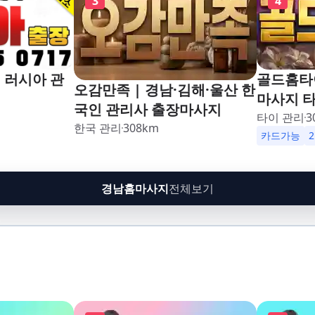
3
4
 러시아 관
골드홈타이
오감만족 | 경남·김해·울산 한
마사지 
국인 관리사 출장마사지
타이 관리
3
한국 관리
308
km
카드가능
경남홈마사지
전체보기