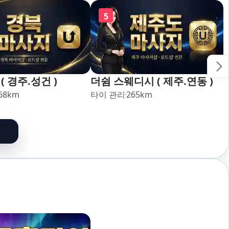
5
( 경주.성건 )
더쉼 스웨디시 ( 제주.연동 )
68
km
타이 관리
265
km