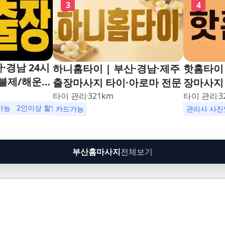
3
4
·경남 24시
하니홈타이 | 부산·경남·제주
핫홈타이 
불제/해운
출장마사지 타이·아로마 전문
장마사지 
남포동,구포,
24시해운
타이 관리
321
km
타이 관리
3
수영,동래,남
가능
2인이상 할인
업소 이벤트중
카드가능
동,구포,
관리사 사진
,재송,센텀,
동래,남산
,다대포,범
송,센텀,
린시티,송정,
대포,범일
부산홈마사지
전체보기
망미,토곡,시
티,송정,
,온천,미남,
토곡,시청
금사,서동,반
천,미남,
,대연,문현,
서동,반여
주례,괘법,학
연,문현,