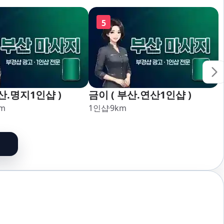
,강서,신호,서구,암
5
산.명지1인샵 )
금이 ( 부산.연산1인샵 )
m
1인샵
9
km