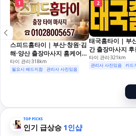
1
2
태국홈타이 | 부산
스피드홈타이 | 부산·창원·김
간 출장마사지 후
해·양산 출장마사지 홈케어
대,사상,광안리,
타이 관리
321
km
24시 카드가능 해운대,사상,
타이 관리
318
km
덕천,명지,민락,
관리사 사진있음
카드
광안리,남포동,구포,덕천,명
필요시 배드지참
관리사 사진있음
산,구서,연산,서면
지,민락,수영,동래,남산,구서,
송도,자갈치,하단
연산,서면,재송,센텀,송도,자
일,범천,우동,마
갈치,하단,다대포,범일,범천,
기장,정관,일광,
우동,마린시티,송정,기장,정
청,양정,초량,사직
관,일광,망미,토곡,시청,양정,
만덕,괴정,학장,
TOP PICKS
초량,사직,온천,미남,만덕,괴
여,반송,명륜,남천
인기 급상승
1인샵
정,학장,금사,서동,반여,반송,
부전,개금,가야,