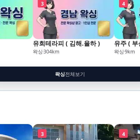
3
4
유희테라피 ( 김해.율하 )
유주 ( 부
왁싱
304
km
왁싱
9
km
왁싱
전체보기
3
4