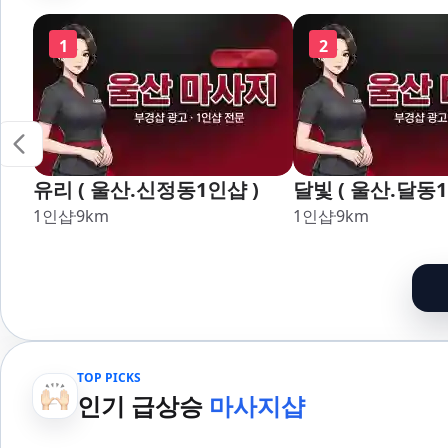
명륜,남천,대연,문현,부전,개
장,강서,신호,서
금,가야,주례,괘법,학장,강서,
1
2
신호,서구,암남 아로마마사지
타이마사지 출장마사지 홈케
어 홈타이
유리 ( 울산.신정동1인샵 )
달빛 ( 울산.달동1
1인샵
9
km
1인샵
9
km
TOP PICKS
인기 급상승
마사지샵