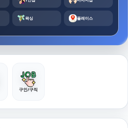
왁싱
플레이스
구인/구직