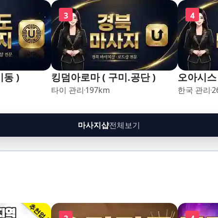
3
4
동 )
킹덤아로마 ( 구미.공단 )
오아시스 
타이 관리
197
km
한국 관리
2
마사지샵
전체보기