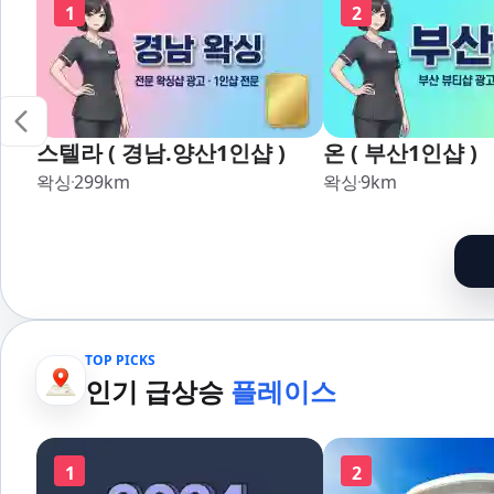
1
2
스텔라 ( 경남.양산1인샵 )
온 ( 부산1인샵 )
왁싱
299
km
왁싱
9
km
TOP PICKS
인기 급상승
플레이스
1
2