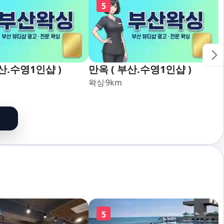
5
산.수영1인샵 )
만옥 ( 부산.수영1인샵 )
왁싱
9
km
5