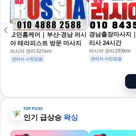
1
2
경남출장마사지 |
모던홈케어 | 부산·경남 러시
리사 24시간
아 테라피스트 방문 마사지
러시아 관리
293
km
러시아 관리
321
km
관리사 사진있음
관리사 사진있음
TOP PICKS
인기 급상승
왁싱