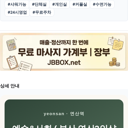
#
샤워가능
#
단체실
#
개인실
#
커플실
#
수면가능
#
24시영업
#
무료주차
상세 안내
yeonsan · 연산역