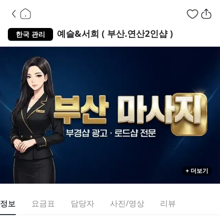
부산 연제구
예슬&서희 ( 부산.연산2인샵 )
한국 관리
+ 더보기
정보
요금표
담당자
사진/영상
리뷰