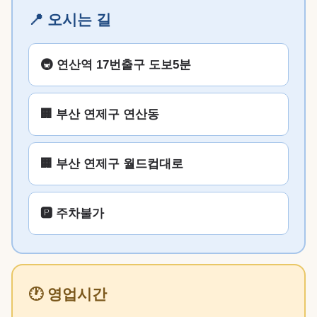
📍 오시는 길
🚇 연산역 17번출구 도보5분
🏢 부산 연제구 연산동
🏢 부산 연제구 월드컵대로
🅿️ 주차불가
🕐 영업시간