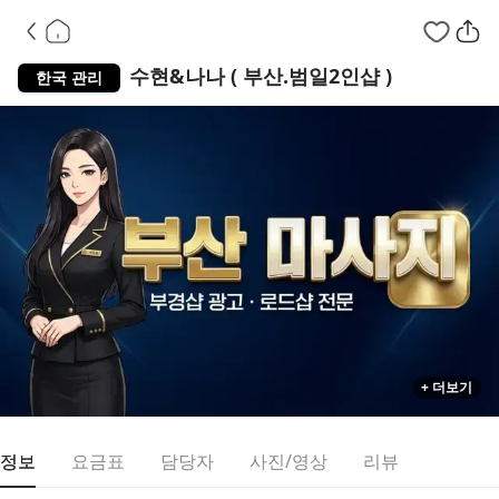
부산 중구
수현&나나 ( 부산.범일2인샵 )
한국 관리
+ 더보기
정보
요금표
담당자
사진/영상
리뷰