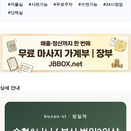
#
커플실
#
샤워가능
#
무료주차
#
수면가능
#
24시영업
#
단체실
상세 안내
busan-st · 범일역