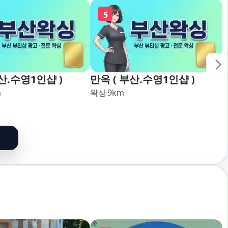
5
산.수영1인샵 )
만옥 ( 부산.수영1인샵 )
m
왁싱
9
km