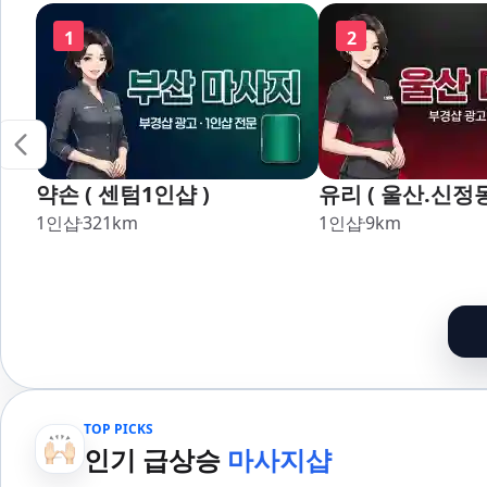
장,강서,신호,서
1
2
약손 ( 센텀1인샵 )
유리 ( 울산.신정
1인샵
321
km
1인샵
9
km
TOP PICKS
인기 급상승
마사지샵