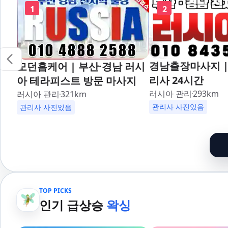
1
2
경남출장마사지 |
모던홈케어 | 부산·경남 러시
리사 24시간
아 테라피스트 방문 마사지
러시아 관리
293
km
러시아 관리
321
km
관리사 사진있음
관리사 사진있음
TOP PICKS
인기 급상승
왁싱