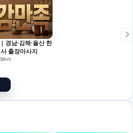
| 경남·김해·울산 한
리사 출장마사지
08
km
할인
군인할인