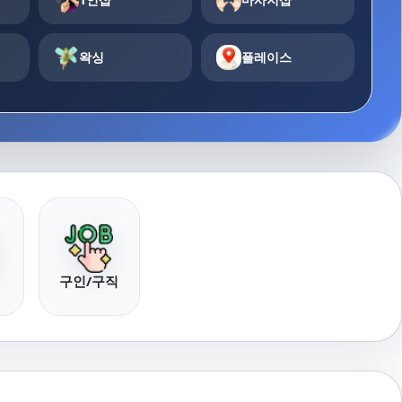
왁싱
플레이스
구인/구직