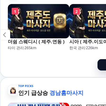
1
2
더쉼 스웨디시 ( 제주.연동 )
시아 ( 제주.이도이
타이 관리
265
km
한국 관리
226
km
TOP PICKS
인기 급상승
경남홈마사지