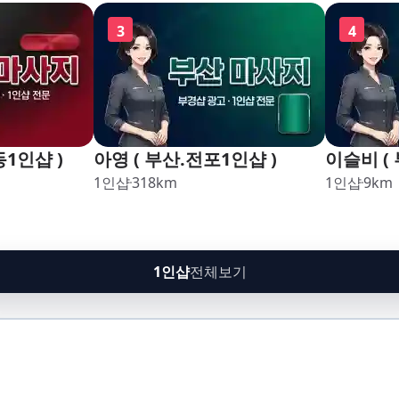
구,암남
괘법,학장
3
4
남
동1인샵 )
아영 ( 부산.전포1인샵 )
이슬비 (
1인샵
318
km
1인샵
9
km
1인샵
전체보기