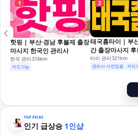
1
2
태국홈타이 | 부산
핫핑 | 부산·경남 후불제 출장
간 출장마사지 후
마사지 한국인 관리사
대,사상,광안리,
타이 관리
321
km
한국 관리
316
km
덕천,명지,민락,
관리사 사진있음
카드
카드가능
산,구서,연산,서면
송도,자갈치,하단
일,범천,우동,마
기장,정관,일광,
청,양정,초량,사직
TOP PICKS
만덕,괴정,학장,
인기 급상승
1인샵
여,반송,명륜,남천
부전,개금,가야,