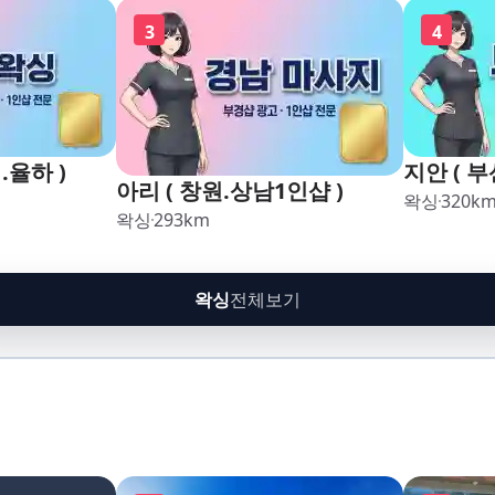
3
4
.율하 )
지안 ( 부
아리 ( 창원.상남1인샵 )
왁싱
320
k
왁싱
293
km
왁싱
전체보기