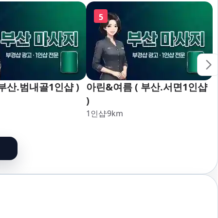
,강서,신호,서구,암
5
 부산.범내골1인샵 )
아린&여름 ( 부산.서면1인샵
)
1인샵
9
km