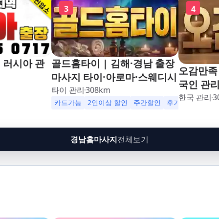
3
4
 러시아 관
골드홈타이 | 김해·경남 출장
오감만족 
마사지 타이·아로마·스웨디시
국인 관
타이 관리
308
km
한국 관리
3
카드가능
2인이상 할인
주간할인
후기할인
생일
경남홈마사지
전체보기