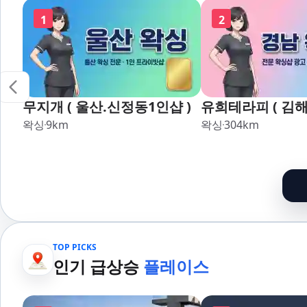
1
2
무지개 ( 울산.신정동1인샵 )
유희테라피 ( 김해
왁싱
9
km
왁싱
304
km
TOP PICKS
인기 급상승
플레이스