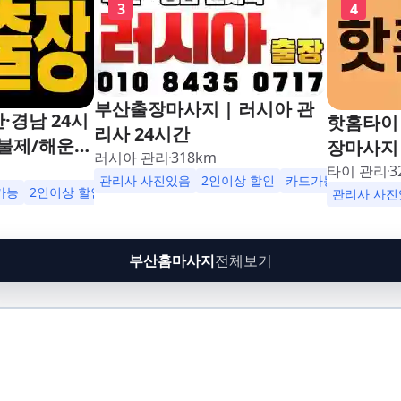
3
4
부산출장마사지 | 러시아 관
·경남 24시
핫홈타이 
리사 24시간
불제/해운
장마사지 
러시아 관리
318
km
남포동,구포,
24시해운
타이 관리
3
관리사 사진있음
2인이상 할인
카드가능
수영,동래,남
가능
2인이상 할인
업소 이벤트중
동,구포,
관리사 사진
,재송,센텀,
동래,남산
,다대포,범
송,센텀,
부산홈마사지
전체보기
린시티,송정,
대포,범일
망미,토곡,시
티,송정,
,온천,미남,
토곡,시청
금사,서동,반
천,미남,
,대연,문현,
서동,반여
주례,괘법,학
연,문현,