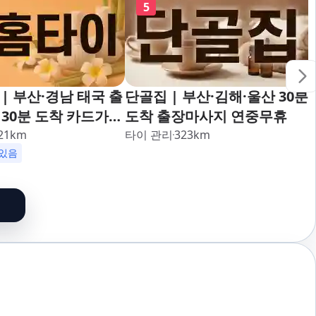
5
| 부산·경남 태국 출
단골집 | 부산·김해·울산 30분
30분 도착 카드가능
도착 출장마사지 연중무휴
대,사상,광안리,남포
21
km
타이 관리
323
km
덕천,명지,민락,수영,
있음
,구서,연산,서면,재
송도,자갈치,하단,다
,범천,우동,마린시
기장,정관,일광,망미,
,양정,초량,사직,온
만덕,괴정,학장,금사,
,반송,명륜,남천,대
부전,개금,가야,주례,