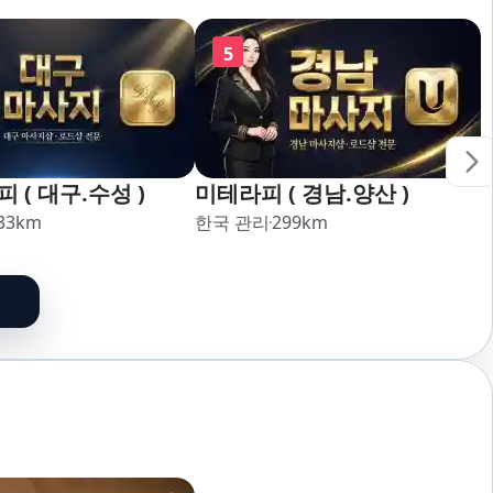
5
 ( 대구.수성 )
미테라피 ( 경남.양산 )
33
km
한국 관리
299
km